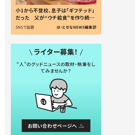
小1から不登校、息子は「ギフテッド」
だった 父が“ウチ給食”を作り続け
る理由とは #令和の親 #令和の子
SNSで話題
ほ・とせなNEWS編集部
ライター募集！
“人”のグッドニュースの取材・執筆をし
てみませんか？
お問い合わせページへ