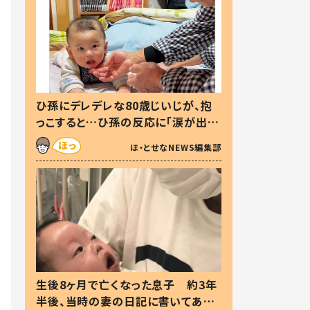
ひ孫にデレデレな80歳じいじが、抱
っこすると…ひ孫の反応に「涙が出ま
した」「可愛くて仕方ない」
ほ・とせなNEWS編集部
生後8ヶ月で亡くなった息子 約3年
半後、当時の妻の日記に書いてあっ