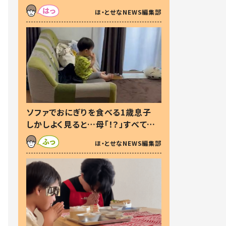
た本音とは
ほ・とせなNEWS編集部
ソファでおにぎりを食べる1歳息子
しかしよく見ると…母「！？」すべてを
察した母の投稿に「可愛いから許
ほ・とせなNEWS編集部
す！」「現行犯〜」