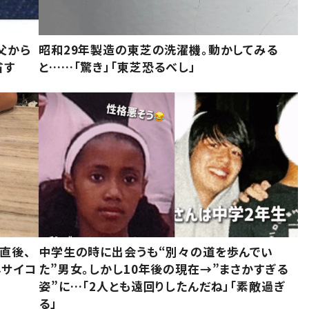
父から
昭和29年製造の東芝の洗濯機。動かしてみる
省す
と……「驚き」「東芝恐るべし」
直後、
中学生の時に出会うも“別々の道を歩んでい
んサイコ
た”男女。しかし10年後の現在→”まさかすぎる
姿”に…「2人とも遠回りしたんだね」「素敵過ぎ
る」