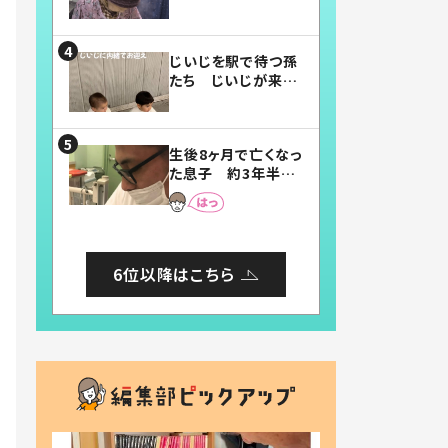
賛したお弁当に「美
味しそう」「お弁当す
ごい」
じいじを駅で待つ孫
たち じいじが来た
瞬間…！？「じいじイ
ケメン」「デレッデレ」
「嬉しくて可愛くてた
生後8ヶ月で亡くなっ
まらない」「幸せにな
た息子 約3年半
れる」
後、当時の妻の日記
に書いてあった本音
とは
6位以降はこちら