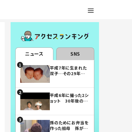
ニュース
SNS
平成7年に生まれた
双子…その29年後
の姿に「漫画みたい」
「素敵すぎる」
平成6年に撮った2シ
ョット 30年後の姿
に…「美男美女」「こ
んな夫婦になりた
い」
孫のためにお弁当を
作った祖母 孫が絶