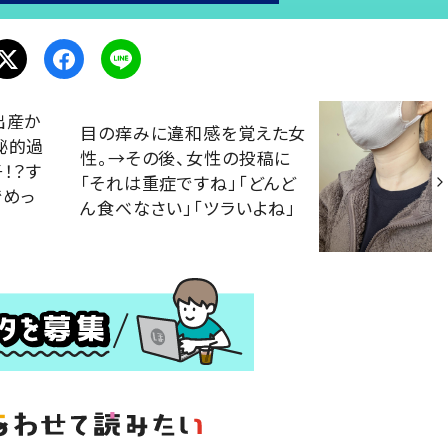
出産か
目の痒みに違和感を覚えた女
秘的過
性。→その後、女性の投稿に
！？す
「それは重症ですね」「どんど
でめっ
ん食べなさい」「ツラいよね」