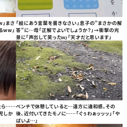
w」まさ
「絵にあう言葉を書きなさい」息子の”まさかの解
るww」
答”に…母「正解でよいでしょうか？」→衝撃の光
景に「声出して笑ったｗ」「天才だと思います」
たら……
ベンチで休憩していると…遠方に違和感。その
児しか
後、近付いてきたモノに……「ぐぅわぁッッッ」「や
ばいよ…」