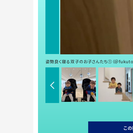
姿勢良く寝る双子のお子さんたち①（＠fukutok
この