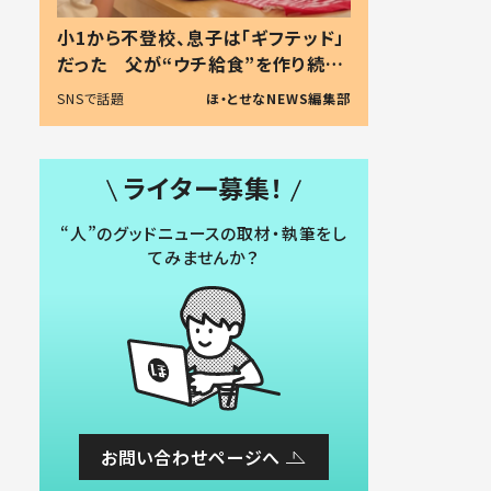
小1から不登校、息子は「ギフテッド」
だった 父が“ウチ給食”を作り続け
る理由とは #令和の親 #令和の子
SNSで話題
ほ・とせなNEWS編集部
ライター募集！
“人”のグッドニュースの取材・執筆をし
てみませんか？
お問い合わせページへ