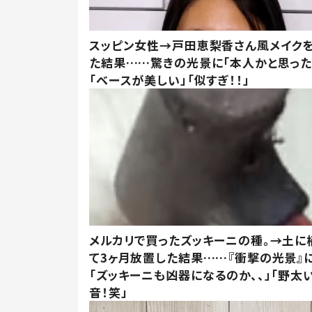
スッピン女性→戸田恵梨香さん風メイク
た結果……驚きの光景に「本人かと思った
「ベースが美しい」「似すぎ！！」
メルカリで買ったズッキーニの種。→土に
て3ヶ月放置した結果……『衝撃の光景』
「ズッキーニも凶器になるのか、、」「野太
音！笑」