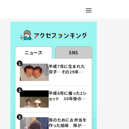
ニュース
SNS
平成7年に生まれた
双子…その29年後
の姿に「漫画みたい」
「素敵すぎる」
平成6年に撮った2シ
ョット 30年後の姿
に…「美男美女」「こ
んな夫婦になりた
い」
孫のためにお弁当を
作った祖母 孫が絶