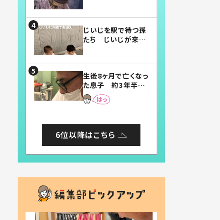
賛したお弁当に「美
味しそう」「お弁当す
ごい」
じいじを駅で待つ孫
たち じいじが来た
瞬間…！？「じいじイ
ケメン」「デレッデレ」
「嬉しくて可愛くてた
生後8ヶ月で亡くなっ
まらない」「幸せにな
た息子 約3年半
れる」
後、当時の妻の日記
に書いてあった本音
とは
6位以降はこちら