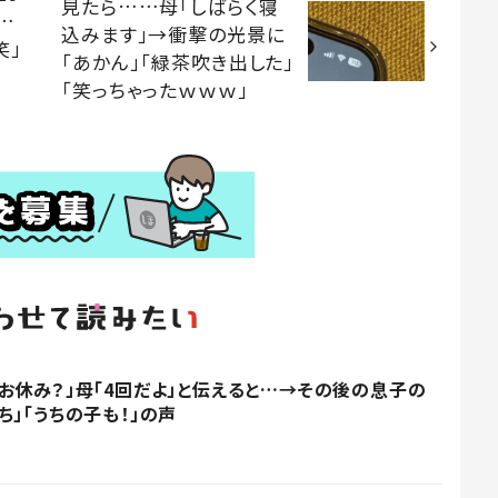
見たら……母「しばらく寝
…
込みます」→衝撃の光景に
笑」
「あかん」「緑茶吹き出した」
「笑っちゃったｗｗｗ」
お休み？」母「4回だよ」と伝えると…→その後の息子の
」「うちの子も！」の声