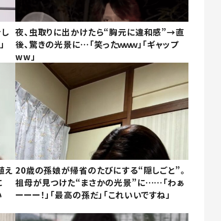
をし
夜、虫取りに出かけたら“胸元に違和感”→直
」
後、驚きの光景に…「笑ったｗｗｗ」「ギャップ
ww」
植え
20歳の孫娘が帰省のたびにする“隠しごと”。
に
祖母が見つけた“まさかの光景”に……「わぁ
い
ーーー！」「最高の孫だ」「これいいですね」