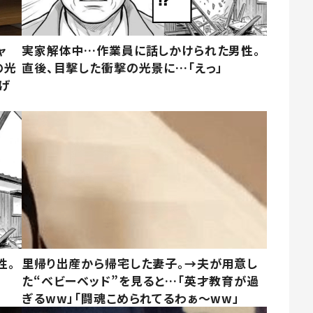
ャ
実家解体中…作業員に話しかけられた男性。
の光
直後、目撃した衝撃の光景に…「えっ」
げ
性。
里帰り出産から帰宅した妻子。→夫が用意し
た“ベビーベッド”を見ると…「英才教育が過
ぎるww」「闘魂こめられてるわぁ～ww」