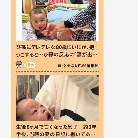
ひ孫にデレデレな80歳じいじが、抱
っこすると…ひ孫の反応に「涙が出ま
した」「可愛くて仕方ない」
ほ・とせなNEWS編集部
生後8ヶ月で亡くなった息子 約3年
半後、当時の妻の日記に書いてあっ