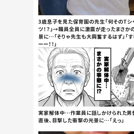
3歳息子を見た保育園の先生「何そのTシ
ツ！？」→職員全員に激震が走ったまさか
景に…「そりゃ先生も大興奮するはず」「す
ーー！！」
実家解体中…作業員に話しかけられた男
直後、目撃した衝撃の光景に…「えっ」