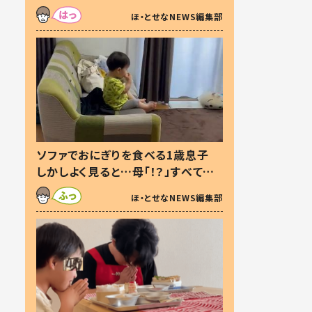
た本音とは
ほ・とせなNEWS編集部
ソファでおにぎりを食べる1歳息子
しかしよく見ると…母「！？」すべてを
察した母の投稿に「可愛いから許
ほ・とせなNEWS編集部
す！」「現行犯〜」