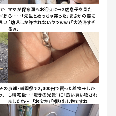
さか
ママが保育園へお迎えに→2歳息子を見た
→衝
ら……「先生とめっちゃ笑った」まさかの姿に
思い
「幼児しか許されないヤツww」「大渋滞すぎ
るw」
その
京都・祇園祭で2,000円で買った着物→しか
ッ」
し帰宅後…“驚きの光景”に「良い買い物され
ましたね～」「お宝だ」「掘り出し物ですね」