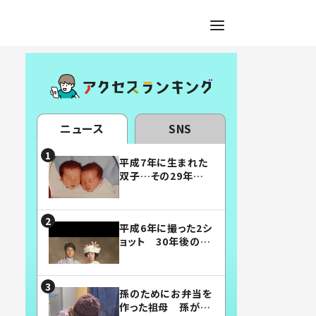
ニュース
SNS
平成7年に生まれた
双子…その29年後
の姿に「漫画みたい」
「素敵すぎる」
平成6年に撮った2シ
ョット 30年後の姿
に…「美男美女」「こ
んな夫婦になりた
い」
孫のためにお弁当を
作った祖母 孫が絶