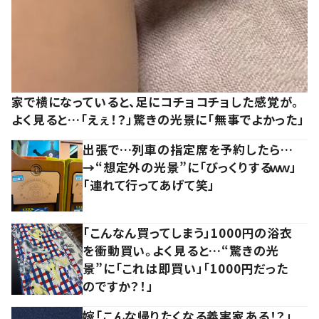
家で横になっていると、足にコチョコチョした感覚が。
よく見ると…「えぇ！？」驚きの光景に「無事でよかった」
出張で…列車の指定席を予約したら…
→“想定外の光景”に「びっくりするｗｗ」
「連れて行ってあげて笑」
「こんなん買ってしまう」1000円の浴衣
を衝動買い。よく見ると…“驚きの光
景”に「これは即買い」「1000円だった
のですか？！」
嫁「こんな帰りたくなる義実家ある！？」