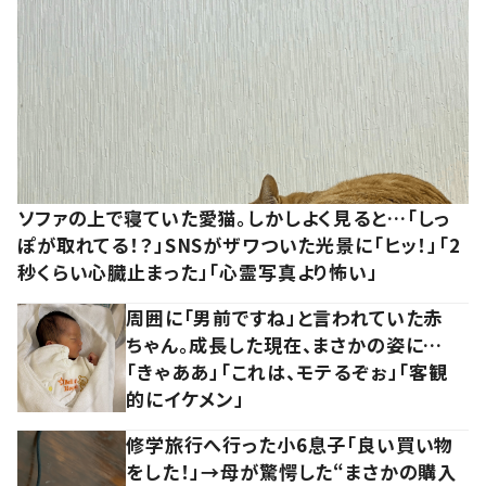
ソファの上で寝ていた愛猫。しかしよく見ると…「しっ
ぽが取れてる！？」SNSがザワついた光景に「ヒッ！」「2
秒くらい心臓止まった」「心霊写真より怖い」
周囲に「男前ですね」と言われていた赤
ちゃん。成長した現在、まさかの姿に…
「きゃああ」「これは、モテるぞぉ」「客観
的にイケメン」
修学旅行へ行った小6息子「良い買い物
をした！」→母が驚愕した“まさかの購入