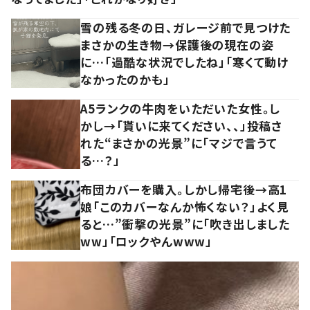
雪の残る冬の日、ガレージ前で見つけた
まさかの生き物→保護後の現在の姿
に…「過酷な状況でしたね」「寒くて動け
なかったのかも」
A5ランクの牛肉をいただいた女性。し
かし→「貰いに来てください、、」投稿さ
れた“まさかの光景”に「マジで言うて
る…？」
布団カバーを購入。しかし帰宅後→高1
娘「このカバーなんか怖くない？」よく見
ると…”衝撃の光景”に「吹き出しました
ww」「ロックやんwww」