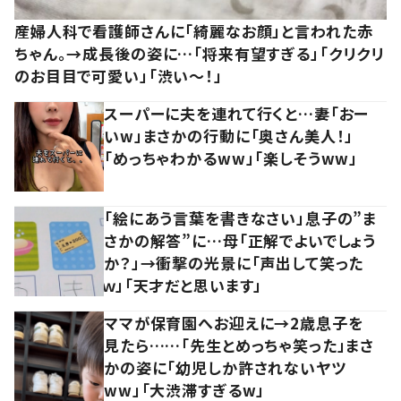
産婦人科で看護師さんに「綺麗なお顔」と言われた赤
ちゃん。→成長後の姿に…「将来有望すぎる」「クリクリ
のお目目で可愛い」「渋い～！」
スーパーに夫を連れて行くと…妻「おー
いw」まさかの行動に「奥さん美人！」
「めっちゃわかるww」「楽しそうww」
「絵にあう言葉を書きなさい」息子の”ま
さかの解答”に…母「正解でよいでしょう
か？」→衝撃の光景に「声出して笑った
ｗ」「天才だと思います」
ママが保育園へお迎えに→2歳息子を
見たら……「先生とめっちゃ笑った」まさ
かの姿に「幼児しか許されないヤツ
ww」「大渋滞すぎるw」