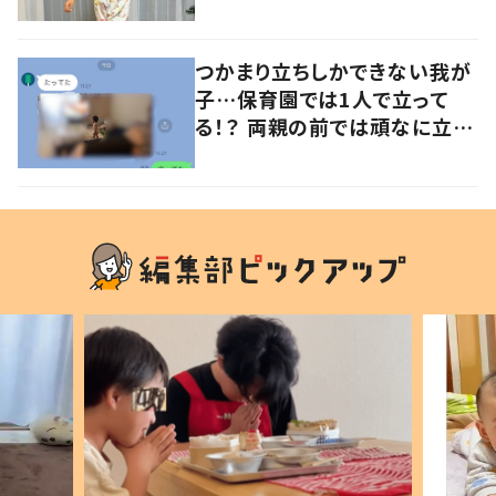
意見が寄せられる！
つかまり立ちしかできない我が
子…保育園では1人で立って
る！？ 両親の前では頑なに立た
ない1歳児が可愛すぎる…！