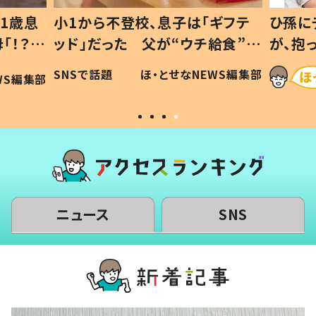
1歳息
小1から不登校、息子は「ギフテ
ひ孫に
「！？」
ッド」だった 父が“ウチ給食”を
が、抱
に「可愛
作り続ける理由とは #令和の親
「涙が
SNSで話題
ほ・とせなNEWS編集部
WS編集部
#令和の子
い」
ニュース
SNS