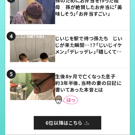
孫のためにお弁当を作った祖
母 孫が絶賛したお弁当に「美
味しそう」「お弁当すごい」
じいじを駅で待つ孫たち じい
じが来た瞬間…！？「じいじイケ
メン」「デレッデレ」「嬉しくて可
愛くてたまらない」「幸せになれ
る」
生後8ヶ月で亡くなった息子
約3年半後、当時の妻の日記に
書いてあった本音とは
6位以降はこちら