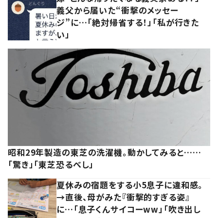
義父から届いた“衝撃のメッセー
ジ”に…「絶対帰省する！」「私が行きた
い」
昭和29年製造の東芝の洗濯機。動かしてみると……
「驚き」「東芝恐るべし」
夏休みの宿題をする小5息子に違和感。
→直後、母がみた『衝撃的すぎる姿』
に…「息子くんサイコーww」「吹き出し