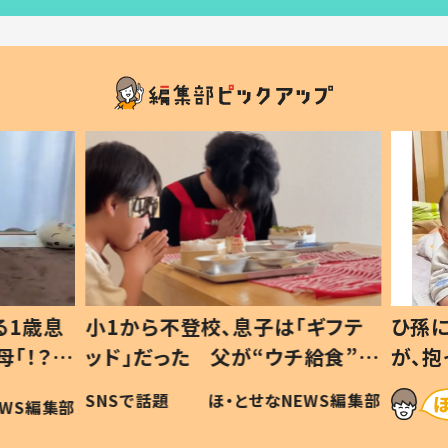
1歳息
小1から不登校、息子は「ギフテ
ひ孫に
「！？」
ッド」だった 父が“ウチ給食”を
が、抱
に「可愛
作り続ける理由とは #令和の親
「涙が
SNSで話題
ほ・とせなNEWS編集部
WS編集部
#令和の子
い」