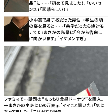
品”に……「初めて見ました！」「いいセ
ンス」「素晴らしい！」
小中高で男子校だった男性→学生の頃
の姿を見ると……「共学だったら絶対モ
テてた」まさかの光景に「今から告白し
に向かいます」「イケメンすぎ」
ファミマで…話題の“もっちり食感ドーナツ”を購入。
→まさかの中身に190万表示「イイこと聞いた」「気に
なってました」「これかなり好き」