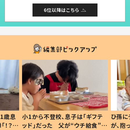
6位以降はこちら
1歳息
小1から不登校、息子は「ギフテ
ひ孫に
「！？」
ッド」だった 父が“ウチ給食”を
が、抱