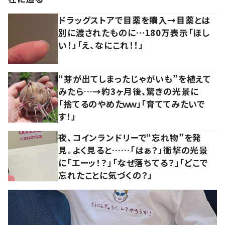
ドラッグストアで目薬を購入→目薬とは
別に渡されたものに…180万表示「ほし
い！」「え、なにこれ！！」
“芽が出てしまったじゃがいも”を植えて
みたら…→約3ヶ月後、驚きの光景に
「捨てるのやめたｗｗ」「育ててみたいで
す！」
夜、コインランドリーで“忘れ物”を発
見。よく見ると……「はぁ？」衝撃の光景
に「エーッ！？」「なぜ落ちてる？」「どこで
忘れたことに気づくの？」