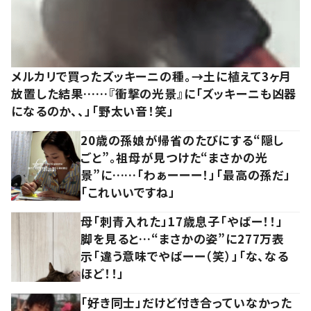
メルカリで買ったズッキーニの種。→土に植えて3ヶ月
放置した結果……『衝撃の光景』に「ズッキーニも凶器
になるのか、、」「野太い音！笑」
20歳の孫娘が帰省のたびにする“隠し
ごと”。祖母が見つけた“まさかの光
景”に……「わぁーーー！」「最高の孫だ」
「これいいですね」
母「刺青入れた」17歳息子「やばー！！」
脚を見ると…“まさかの姿”に277万表
示「違う意味でやばーー（笑）」「な、なる
ほど！！」
「好き同士」だけど付き合っていなかった