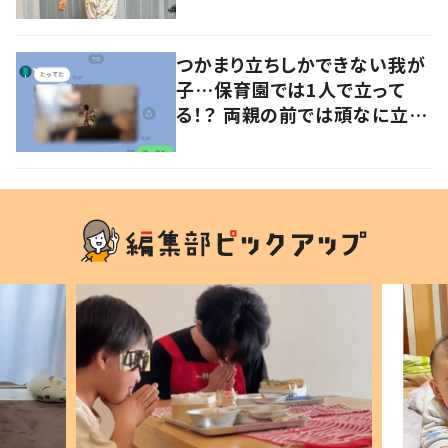
意見が寄せられる！
つかまり立ちしかできない我が
子…保育園では1人で立って
る！？ 両親の前では頑なに立た
ない1歳児が可愛すぎる…！