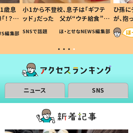
1歳息
小1から不登校、息子は「ギフテ
ひ孫に
「！？」
ッド」だった 父が“ウチ給食”を
が、抱
に「可愛
作り続ける理由とは #令和の親
「涙が
SNSで話題
ほ・とせなNEWS編集部
WS編集部
#令和の子
い」
ニュース
SNS