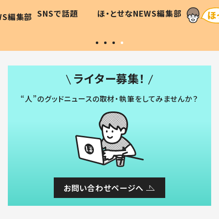
に「可愛
作り続ける理由とは #令和の親
「涙が
SNSで話題
ほ・とせなNEWS編集部
WS編集部
#令和の子
い」
ライター募集！
“人”のグッドニュースの取材・執筆をしてみませんか？
お問い合わせページへ