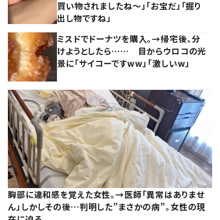
買い物されましたね～」「お宝だ」「掘り
出し物ですね」
ミスドでドーナツを購入。→帰宅後、分
けようとしたら…… 目からウロコの光
景に「サイコーですww」「激しいw」
胸部に違和感を覚えた女性。→医師「異常はありませ
ん」しかしその後…判明した”まさかの病”。女性の現
在に迫る