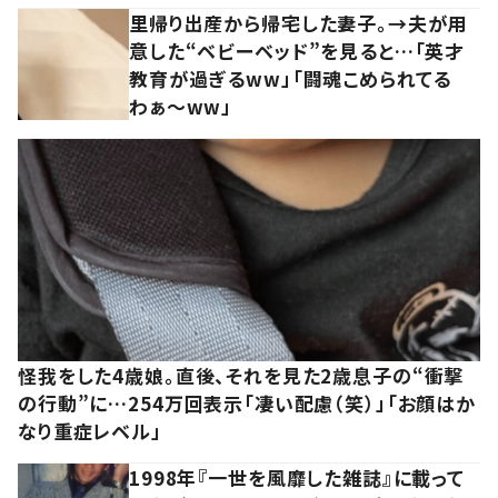
里帰り出産から帰宅した妻子。→夫が用
意した“ベビーベッド”を見ると…「英才
教育が過ぎるww」「闘魂こめられてる
わぁ～ww」
怪我をした4歳娘。直後、それを見た2歳息子の“衝撃
の行動”に…254万回表示「凄い配慮（笑）」「お顔はか
なり重症レベル」
1998年『一世を風靡した雑誌』に載って