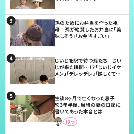
孫のためにお弁当を作った祖
母 孫が絶賛したお弁当に「美
味しそう」「お弁当すごい」
じいじを駅で待つ孫たち じい
じが来た瞬間…！？「じいじイケ
メン」「デレッデレ」「嬉しくて可
愛くてたまらない」「幸せになれ
る」
生後8ヶ月で亡くなった息子
約3年半後、当時の妻の日記に
書いてあった本音とは