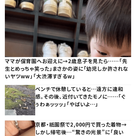
ママが保育園へお迎えに→2歳息子を見たら……「先
生とめっちゃ笑った」まさかの姿に「幼児しか許されな
いヤツww」「大渋滞すぎるw」
ベンチで休憩していると…遠方に違和
感。その後、近付いてきたモノに……「ぐ
ぅわぁッッッ」「やばいよ…」
京都・祇園祭で2,000円で買った着物→
しかし帰宅後…“驚きの光景”に「良い