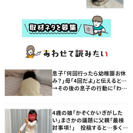
息子「何回行ったら幼稚園お休
み？」母「4回だよ」と伝えると…
→その後の息子の行動に「わか
るよその気持ち」「うちの子も！」
の声
4歳の娘「かぞくかいぎがした
い」まさかの議題に父親「最検
討事項！」 投稿すると…多くの