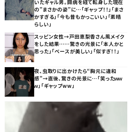
いたギャル男。闘病を経て転身した現在
の”まさかの姿”に…「ギャップ！！」「まさ
かすぎる」「今も昔もかっこいい」「素晴
らしい」
スッピン女性→戸田恵梨香さん風メイク
をした結果……驚きの光景に「本人かと
思った」「ベースが美しい」「似すぎ！！」
夜、虫取りに出かけたら“胸元に違和
感”→直後、驚きの光景に…「笑ったｗｗ
ｗ」「ギャップww」