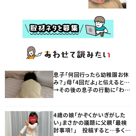
息子「何回行ったら幼稚園お休
み？」母「4回だよ」と伝えると…
→その後の息子の行動に「わか
るよその気持ち」「うちの子も！」
の声
4歳の娘「かぞくかいぎがした
い」まさかの議題に父親「最検
討事項！」 投稿すると…多くの