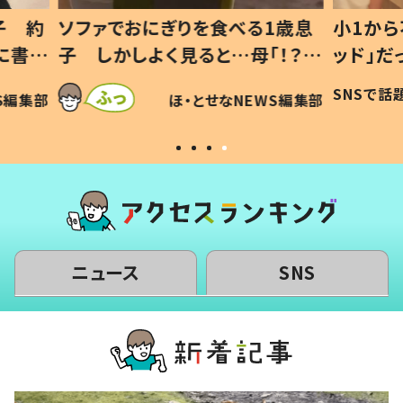
1歳息
小1から不登校、息子は「ギフテ
ひ孫に
「！？」
ッド」だった 父が“ウチ給食”を
が、抱
に「可愛
作り続ける理由とは #令和の親
「涙が
SNSで話題
ほ・とせなNEWS編集部
WS編集部
#令和の子
い」
ニュース
SNS