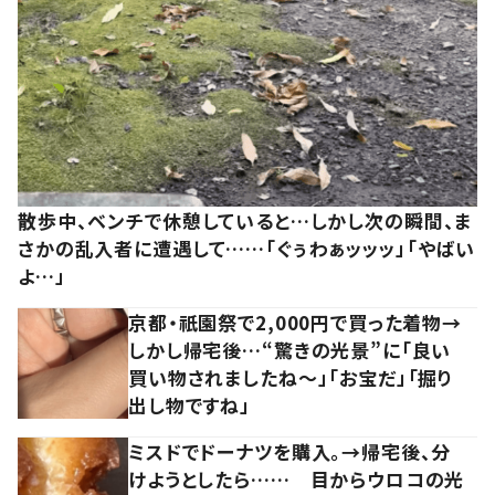
散歩中、ベンチで休憩していると…しかし次の瞬間、ま
さかの乱入者に遭遇して……「ぐぅわぁッッッ」「やばい
よ…」
京都・祇園祭で2,000円で買った着物→
しかし帰宅後…“驚きの光景”に「良い
買い物されましたね～」「お宝だ」「掘り
出し物ですね」
ミスドでドーナツを購入。→帰宅後、分
けようとしたら…… 目からウロコの光