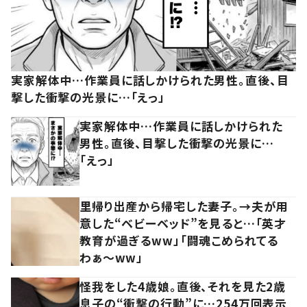
実家解体中…作業員に話しかけられた男性。直後、目
撃した衝撃の光景に…「えっ」
実家解体中…作業員に話しかけられた
男性。直後、目撃した衝撃の光景に…
「えっ」
里帰り出産から帰宅した妻子。→夫が用
意した“ベビーベッド”を見ると…「英才
教育が過ぎるww」「闘魂こめられてる
わぁ～ww」
怪我をした4歳娘。直後、それを見た2歳
息子の“衝撃の行動”に…254万回表示