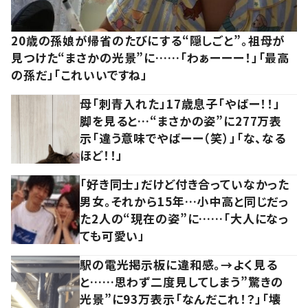
20歳の孫娘が帰省のたびにする“隠しごと”。祖母が
見つけた“まさかの光景”に……「わぁーーー！」「最高
の孫だ」「これいいですね」
母「刺青入れた」17歳息子「やばー！！」
脚を見ると…“まさかの姿”に277万表
示「違う意味でやばーー（笑）」「な、なる
ほど！！」
「好き同士」だけど付き合っていなかった
男女。それから15年…小中高と同じだっ
た2人の“現在の姿”に……「大人になっ
ても可愛い」
駅の電光掲示板に違和感。→よく見る
と……思わず二度見してしまう”驚きの
光景”に93万表示「なんだこれ！？」「壊