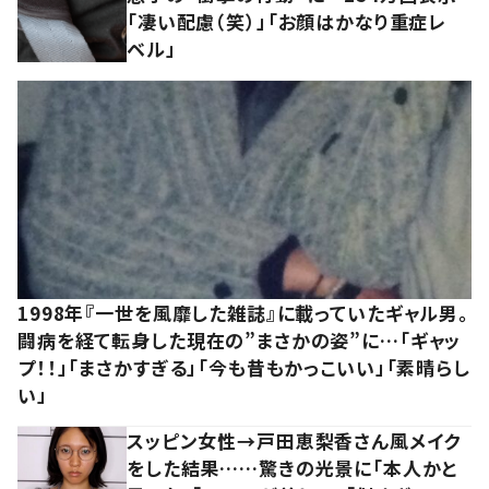
「凄い配慮（笑）」「お顔はかなり重症レ
ベル」
1998年『一世を風靡した雑誌』に載っていたギャル男。
闘病を経て転身した現在の”まさかの姿”に…「ギャッ
プ！！」「まさかすぎる」「今も昔もかっこいい」「素晴らし
い」
スッピン女性→戸田恵梨香さん風メイク
をした結果……驚きの光景に「本人かと