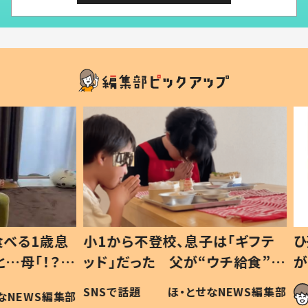
1歳息
小1から不登校、息子は「ギフテ
ひ孫に
「！？」
ッド」だった 父が“ウチ給食”を
が、抱
に「可愛
作り続ける理由とは #令和の親
「涙が
SNSで話題
ほ・とせなNEWS編集部
WS編集部
#令和の子
い」