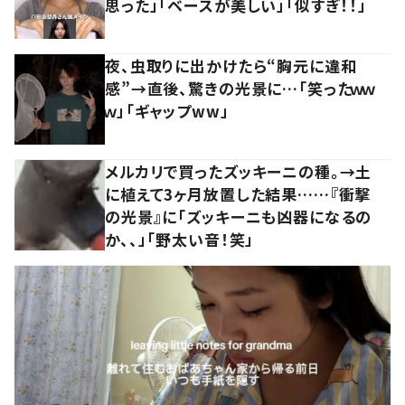
思った」「ベースが美しい」「似すぎ！！」
夜、虫取りに出かけたら“胸元に違和
感”→直後、驚きの光景に…「笑ったｗｗ
ｗ」「ギャップww」
メルカリで買ったズッキーニの種。→土
に植えて3ヶ月放置した結果……『衝撃
の光景』に「ズッキーニも凶器になるの
か、、」「野太い音！笑」