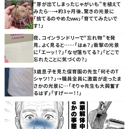
“芽が出てしまったじゃがいも”を植えて
みたら…→約3ヶ月後、驚きの光景に
「捨てるのやめたｗｗ」「育ててみたいで
す！」
夜、コインランドリーで“忘れ物”を発
見。よく見ると……「はぁ？」衝撃の光景
に「エーッ！？」「なぜ落ちてる？」「どこで
忘れたことに気づくの？」
3歳息子を見た保育園の先生「何そのT
シャツ！？」→職員全員に激震が走ったま
さかの光景に…「そりゃ先生も大興奮す
るはず」「すげーー！！」