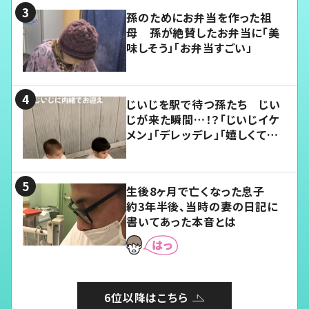
孫のためにお弁当を作った祖
母 孫が絶賛したお弁当に「美
味しそう」「お弁当すごい」
じいじを駅で待つ孫たち じい
じが来た瞬間…！？「じいじイケ
メン」「デレッデレ」「嬉しくて可
愛くてたまらない」「幸せになれ
る」
生後8ヶ月で亡くなった息子
約3年半後、当時の妻の日記に
書いてあった本音とは
6位以降はこちら