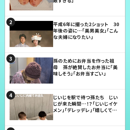
敵すぎる」
平成6年に撮った2ショット 30
年後の姿に…「美男美女」「こん
な夫婦になりたい」
孫のためにお弁当を作った祖
母 孫が絶賛したお弁当に「美
味しそう」「お弁当すごい」
じいじを駅で待つ孫たち じい
じが来た瞬間…！？「じいじイケ
メン」「デレッデレ」「嬉しくて可
愛くてたまらない」「幸せになれ
る」