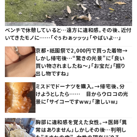
ベンチで休憩していると…遠方に違和感。その後、近付
いてきたモノに……「ぐぅわぁッッッ」「やばいよ…」
京都・祇園祭で2,000円で買った着物→
しかし帰宅後…“驚きの光景”に「良い
買い物されましたね～」「お宝だ」「掘り
出し物ですね」
ミスドでドーナツを購入。→帰宅後、分
けようとしたら…… 目からウロコの光
景に「サイコーですww」「激しいw」
胸部に違和感を覚えた女性。→医師「異
常はありません」しかしその後…判明し