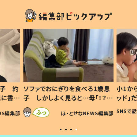
1歳息
小1から不登校、息子は「ギフテ
ひ孫に
「！？」
ッド」だった 父が“ウチ給食”を
が、抱
に「可愛
作り続ける理由とは #令和の親
「涙が
SNSで話題
ほ・とせなNEWS編集部
WS編集部
#令和の子
い」