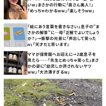
いw」まさかの行動に「奥さん美人！」
「めっちゃわかるww」「楽しそうww」
「絵にあう言葉を書きなさい」息子の”ま
さかの解答”に…母「正解でよいでしょう
か？」→衝撃の光景に「声出して笑った
ｗ」「天才だと思います」
ママが保育園へお迎えに→2歳息子を
見たら……「先生とめっちゃ笑った」まさ
かの姿に「幼児しか許されないヤツ
ww」「大渋滞すぎるw」