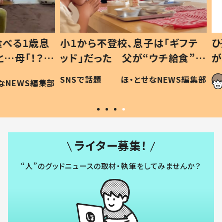
1歳息
小1から不登校、息子は「ギフテ
ひ孫に
「！？」
ッド」だった 父が“ウチ給食”を
が、抱
に「可愛
作り続ける理由とは #令和の親
「涙が
SNSで話題
ほ・とせなNEWS編集部
WS編集部
#令和の子
い」
ライター募集！
“人”のグッドニュースの取材・執筆をしてみませんか？