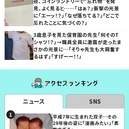
夜、コインランドリーで“忘れ物”を発
見。よく見ると……「はぁ？」衝撃の光景
に「エーッ！？」「なぜ落ちてる？」「どこで
忘れたことに気づくの？」
3歳息子を見た保育園の先生「何そのT
シャツ！？」→職員全員に激震が走ったま
さかの光景に…「そりゃ先生も大興奮す
るはず」「すげーー！！」
ニュース
SNS
平成7年に生まれた双子…その
29年後の姿に「漫画みたい」「素