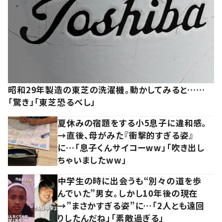
昭和29年製造の東芝の洗濯機。動かしてみると……
「驚き」「東芝恐るべし」
夏休みの宿題をする小5息子に違和感。
→直後、母がみた『衝撃的すぎる姿』
に…「息子くんサイコーww」「吹き出し
ちゃいましたww」
中学生の時に出会うも“別々の道を歩
んでいた”男女。しかし10年後の現在
→”まさかすぎる姿”に…「2人とも遠回
りしたんだね」「素敵過ぎる」