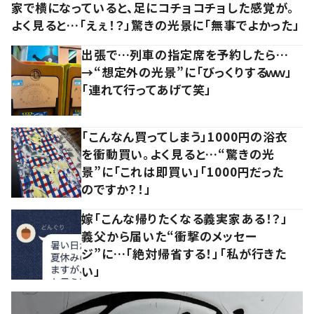
家で横になっていると、足にコチョコチョした感覚が。
よく見ると…「えぇ！？」驚きの光景に「無事でよかった」
出張で…列車の指定席を予約したら…
→“想定外の光景”に「びっくりするｗｗ」
「連れて行ってあげて笑」
「こんなん買ってしまう」1000円の浴衣
を衝動買い。よく見ると…“驚きの光
景”に「これは即買い」「1000円だった
のですか？！」
嫁「こんな帰りたくなる義実家ある！？」
義父から届いた“衝撃のメッセー
ジ”に…「絶対帰省する！」「私が行きた
い」