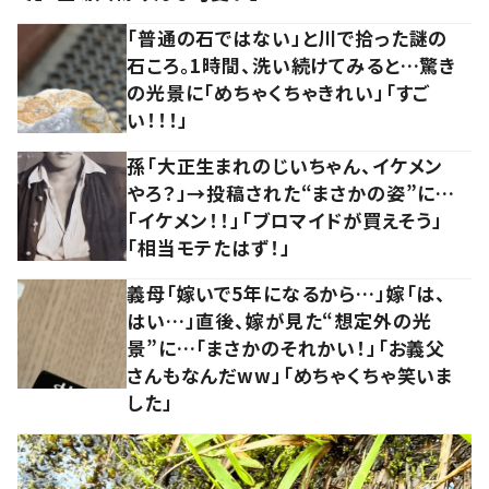
「普通の石ではない」と川で拾った謎の
石ころ。1時間、洗い続けてみると…驚き
の光景に「めちゃくちゃきれい」「すご
い！！！」
孫「大正生まれのじいちゃん、イケメン
やろ？」→投稿された“まさかの姿”に…
「イケメン！！」「ブロマイドが買えそう」
「相当モテたはず！」
義母「嫁いで5年になるから…」嫁「は、
はい…」直後、嫁が見た“想定外の光
景”に…「まさかのそれかい！」「お義父
さんもなんだww」「めちゃくちゃ笑いま
した」