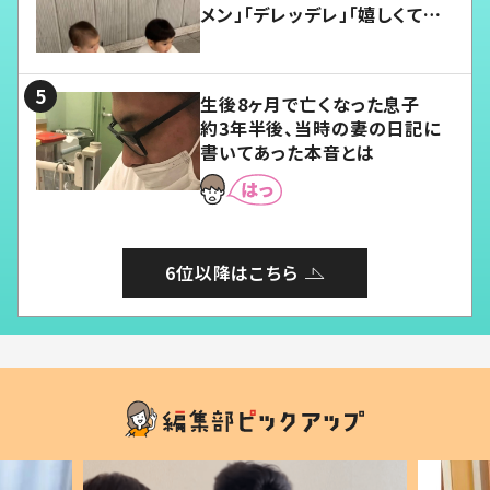
メン」「デレッデレ」「嬉しくて可
愛くてたまらない」「幸せになれ
る」
生後8ヶ月で亡くなった息子
約3年半後、当時の妻の日記に
書いてあった本音とは
6位以降はこちら