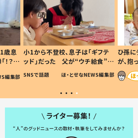
1歳息
小1から不登校、息子は「ギフテ
ひ孫に
「！？」
ッド」だった 父が“ウチ給食”を
が、抱
に「可愛
作り続ける理由とは #令和の親
「涙が
SNSで話題
ほ・とせなNEWS編集部
WS編集部
#令和の子
い」
ライター募集！
“人”のグッドニュースの取材・執筆をしてみませんか？