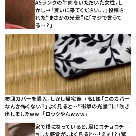
A5ランクの牛肉をいただいた女性。し
かし→「貰いに来てください、、」投稿さ
れた“まさかの光景”に「マジで言うて
る…？」
布団カバーを購入。しかし帰宅後→高1娘「このカバー
なんか怖くない？」よく見ると…”衝撃の光景”に「吹き
出しましたww」「ロックやんwww」
家で横になっていると、足にコチョコチ
ョした感覚が。よく見ると…「えぇ！？」驚