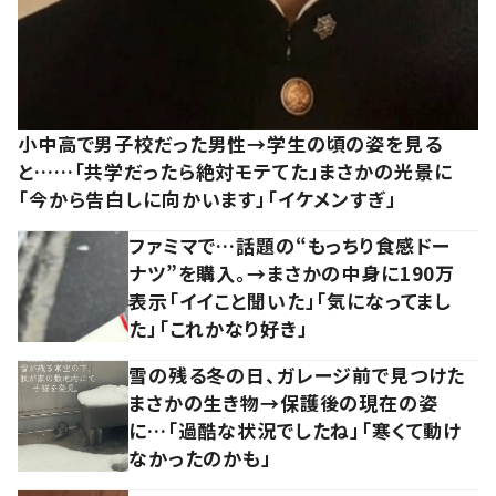
小中高で男子校だった男性→学生の頃の姿を見る
と……「共学だったら絶対モテてた」まさかの光景に
「今から告白しに向かいます」「イケメンすぎ」
ファミマで…話題の“もっちり食感ドー
ナツ”を購入。→まさかの中身に190万
表示「イイこと聞いた」「気になってまし
た」「これかなり好き」
雪の残る冬の日、ガレージ前で見つけた
まさかの生き物→保護後の現在の姿
に…「過酷な状況でしたね」「寒くて動け
なかったのかも」