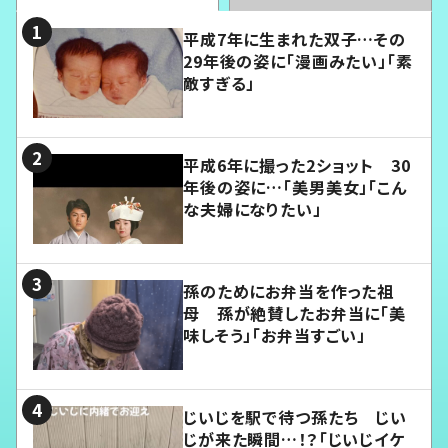
平成7年に生まれた双子…その
29年後の姿に「漫画みたい」「素
敵すぎる」
平成6年に撮った2ショット 30
年後の姿に…「美男美女」「こん
な夫婦になりたい」
孫のためにお弁当を作った祖
母 孫が絶賛したお弁当に「美
味しそう」「お弁当すごい」
じいじを駅で待つ孫たち じい
じが来た瞬間…！？「じいじイケ