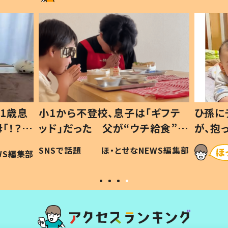
1歳息
小1から不登校、息子は「ギフテ
ひ孫に
「！？」
ッド」だった 父が“ウチ給食”を
が、抱
に「可愛
作り続ける理由とは #令和の親
「涙が
SNSで話題
ほ・とせなNEWS編集部
WS編集部
#令和の子
い」