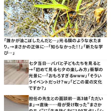
「誰かが油こぼしたんだと…」光る膜のような水たま
り。→まさかの正体に…「知らなかった！！」「新たな学
び…」
七夕当日…パパと子どもたちを見ると
→「初めて見る七夕の楽しみ方」衝撃の
光景に…「おもろすぎるwww」「そうい
うイベントだっけ？w」「どこの星の文化
ですか？」
担任の先生との面談前…高3娘「ただい
ま」→直後……母が受け取った”まさか
のモノ”に「生き抜く力に100万点！」「シ