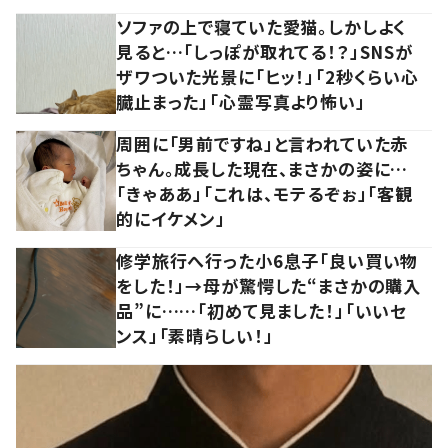
ソファの上で寝ていた愛猫。しかしよく
見ると…「しっぽが取れてる！？」SNSが
ザワついた光景に「ヒッ！」「2秒くらい心
臓止まった」「心霊写真より怖い」
周囲に「男前ですね」と言われていた赤
ちゃん。成長した現在、まさかの姿に…
「きゃああ」「これは、モテるぞぉ」「客観
的にイケメン」
修学旅行へ行った小6息子「良い買い物
をした！」→母が驚愕した“まさかの購入
品”に……「初めて見ました！」「いいセ
ンス」「素晴らしい！」