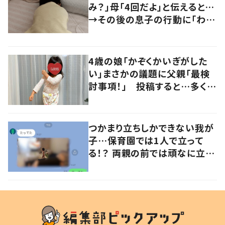
み？」母「4回だよ」と伝えると…
→その後の息子の行動に「わか
るよその気持ち」「うちの子も！」
の声
4歳の娘「かぞくかいぎがした
い」まさかの議題に父親「最検
討事項！」 投稿すると…多くの
意見が寄せられる！
つかまり立ちしかできない我が
子…保育園では1人で立って
る！？ 両親の前では頑なに立た
ない1歳児が可愛すぎる…！