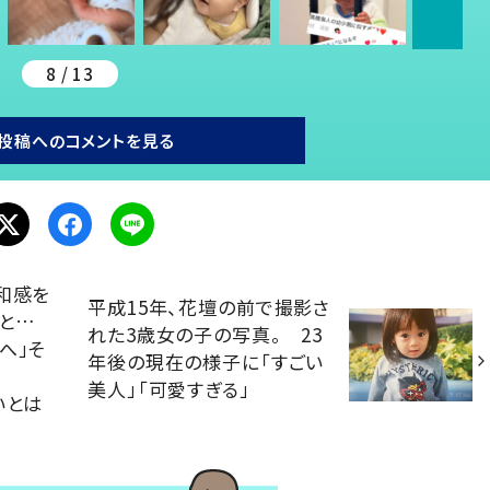
8 / 13
投稿へのコメントを見る
和感を
平成15年、花壇の前で撮影さ
と…
れた3歳女の子の写真。 23
へ」そ
年後の現在の様子に「すごい
。
美人」「可愛すぎる」
いとは