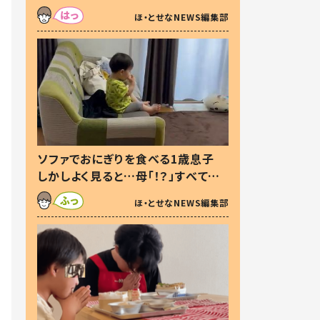
た本音とは
ほ・とせなNEWS編集部
ソファでおにぎりを食べる1歳息子
しかしよく見ると…母「！？」すべてを
察した母の投稿に「可愛いから許
ほ・とせなNEWS編集部
す！」「現行犯〜」