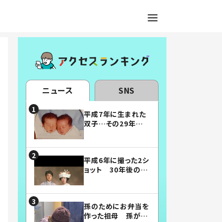
ニュース
SNS
平成7年に生まれた
双子…その29年後
の姿に「漫画みたい」
「素敵すぎる」
平成6年に撮った2シ
ョット 30年後の姿
に…「美男美女」「こ
んな夫婦になりた
い」
孫のためにお弁当を
作った祖母 孫が絶