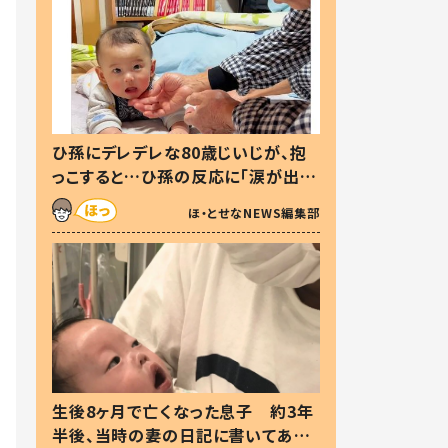
ひ孫にデレデレな80歳じいじが、抱
っこすると…ひ孫の反応に「涙が出ま
した」「可愛くて仕方ない」
ほ・とせなNEWS編集部
生後8ヶ月で亡くなった息子 約3年
半後、当時の妻の日記に書いてあっ