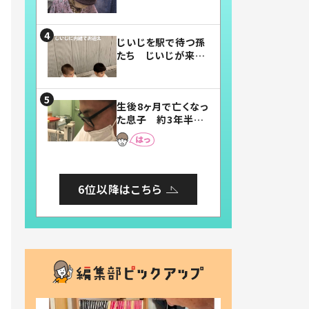
賛したお弁当に「美
味しそう」「お弁当す
ごい」
じいじを駅で待つ孫
たち じいじが来た
瞬間…！？「じいじイ
ケメン」「デレッデレ」
「嬉しくて可愛くてた
生後8ヶ月で亡くなっ
まらない」「幸せにな
た息子 約3年半
れる」
後、当時の妻の日記
に書いてあった本音
とは
6位以降はこちら