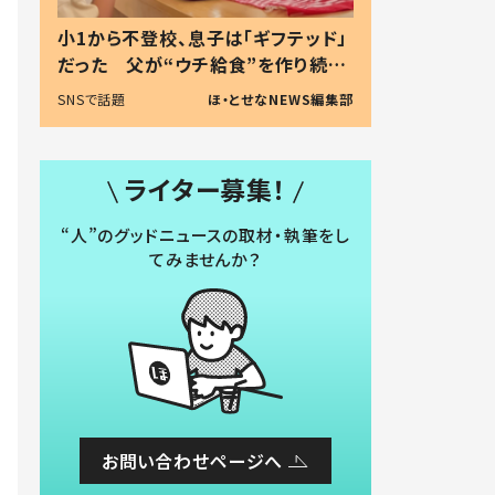
小1から不登校、息子は「ギフテッド」
だった 父が“ウチ給食”を作り続け
る理由とは #令和の親 #令和の子
SNSで話題
ほ・とせなNEWS編集部
ライター募集！
“人”のグッドニュースの取材・執筆をし
てみませんか？
お問い合わせページへ