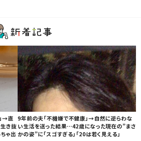
」→直
9年前の夫「不機嫌で不健康」→自然に逆らわな
「生き抜
い生活を送った結果…42歳になった現在の”まさ
っちゃ出
かの姿”に「スゴすぎる」「20は若く見える」