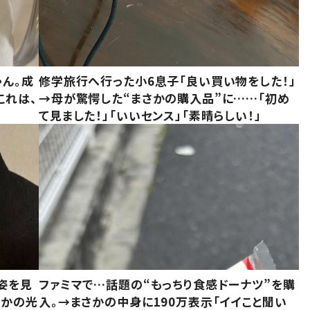
ゃん。成
修学旅行へ行った小6息子「良い買い物をした！」
これは、
→母が驚愕した“まさかの購入品”に……「初め
て見ました！」「いいセンス」「素晴らしい！」
姿を見
ファミマで…話題の“もっちり食感ドーナツ”を購
さかの光
入。→まさかの中身に190万表示「イイこと聞い