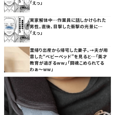
「えっ」
実家解体中…作業員に話しかけられた
男性。直後、目撃した衝撃の光景に…
「えっ」
里帰り出産から帰宅した妻子。→夫が用
意した“ベビーベッド”を見ると…「英才
教育が過ぎるww」「闘魂こめられてる
わぁ～ww」