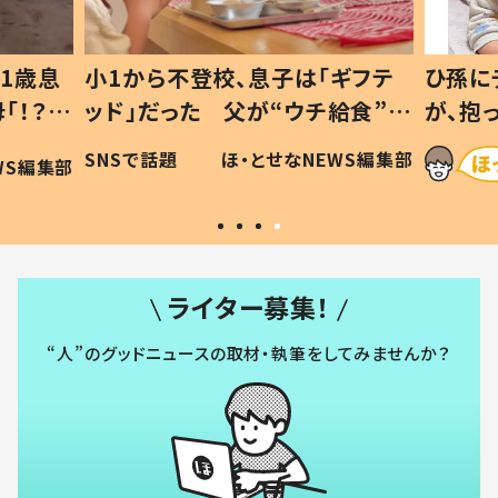
1歳息
小1から不登校、息子は「ギフテ
ひ孫に
「！？」
ッド」だった 父が“ウチ給食”を
が、抱
に「可愛
作り続ける理由とは #令和の親
「涙が
SNSで話題
ほ・とせなNEWS編集部
WS編集部
#令和の子
い」
ライター募集！
“人”のグッドニュースの取材・執筆をしてみませんか？