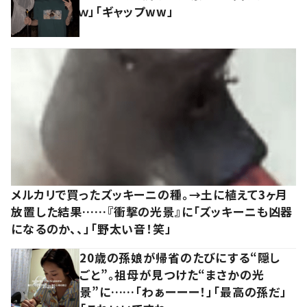
ｗ」「ギャップww」
メルカリで買ったズッキーニの種。→土に植えて3ヶ月
放置した結果……『衝撃の光景』に「ズッキーニも凶器
になるのか、、」「野太い音！笑」
20歳の孫娘が帰省のたびにする“隠し
ごと”。祖母が見つけた“まさかの光
景”に……「わぁーーー！」「最高の孫だ」