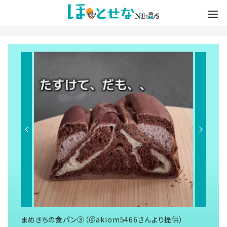
まめきちの食パン③（＠akiom5466さんより提供）