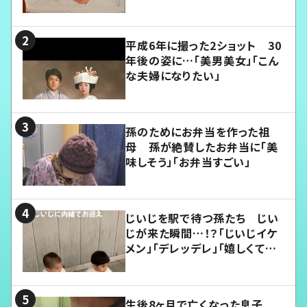
平成6年に撮った2ショット 30
年後の姿に…「美男美女」「こん
な夫婦になりたい」
孫のためにお弁当を作った祖
母 孫が絶賛したお弁当に「美
味しそう」「お弁当すごい」
じいじを駅で待つ孫たち じい
じが来た瞬間…！？「じいじイケ
メン」「デレッデレ」「嬉しくて可
愛くてたまらない」「幸せになれ
る」
生後8ヶ月で亡くなった息子