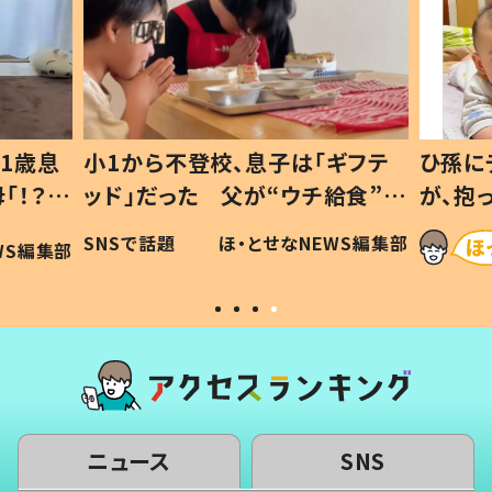
1歳息
小1から不登校、息子は「ギフテ
ひ孫に
「！？」
ッド」だった 父が“ウチ給食”を
が、抱
に「可愛
作り続ける理由とは #令和の親
「涙が
SNSで話題
ほ・とせなNEWS編集部
WS編集部
#令和の子
い」
ニュース
SNS