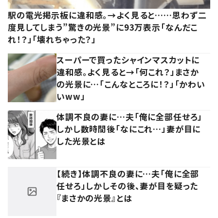
駅の電光掲示板に違和感。→よく見ると……思わず二
度見してしまう”驚きの光景”に93万表示「なんだこ
れ！？」「壊れちゃった？」
スーパーで買ったシャインマスカットに
違和感。よく見ると→「何これ？」まさか
の光景に…「こんなところに！？」「かわい
いww」
体調不良の妻に…夫「俺に全部任せろ」
しかし数時間後「なにこれ…」妻が目に
した光景とは
【続き】体調不良の妻に…夫「俺に全部
任せろ」しかしその後、妻が目を疑った
『まさかの光景』とは