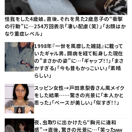
怪我をした4歳娘。直後、それを見た2歳息子の“衝撃
の行動”に…254万回表示「凄い配慮（笑）」「お顔はか
なり重症レベル」
1998年『一世を風靡した雑誌』に載って
いたギャル男。闘病を経て転身した現在
の”まさかの姿”に…「ギャップ！！」「まさ
かすぎる」「今も昔もかっこいい」「素晴
らしい」
スッピン女性→戸田恵梨香さん風メイク
をした結果……驚きの光景に「本人かと
思った」「ベースが美しい」「似すぎ！！」
夜、虫取りに出かけたら“胸元に違和
感”→直後、驚きの光景に…「笑ったｗｗ