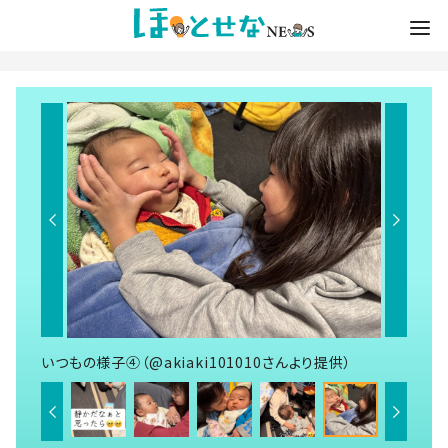
いつもの様子④（@akiaki101010さんより提供）