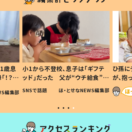
1歳息
小1から不登校、息子は「ギフテ
ひ孫に
「！？」
ッド」だった 父が“ウチ給食”を
が、抱
に「可愛
作り続ける理由とは #令和の親
「涙が
SNSで話題
ほ・とせなNEWS編集部
WS編集部
#令和の子
い」