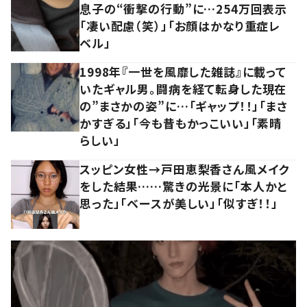
息子の“衝撃の行動”に…254万回表示
「凄い配慮（笑）」「お顔はかなり重症レ
ベル」
1998年『一世を風靡した雑誌』に載って
いたギャル男。闘病を経て転身した現在
の”まさかの姿”に…「ギャップ！！」「まさ
かすぎる」「今も昔もかっこいい」「素晴
らしい」
スッピン女性→戸田恵梨香さん風メイク
をした結果……驚きの光景に「本人かと
思った」「ベースが美しい」「似すぎ！！」