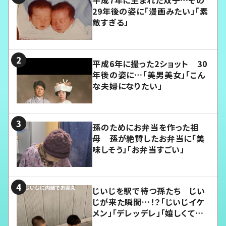
29年後の姿に「漫画みたい」「素
敵すぎる」
平成6年に撮った2ショット 30
年後の姿に…「美男美女」「こん
な夫婦になりたい」
孫のためにお弁当を作った祖
母 孫が絶賛したお弁当に「美
味しそう」「お弁当すごい」
じいじを駅で待つ孫たち じい
じが来た瞬間…！？「じいじイケ
メン」「デレッデレ」「嬉しくて可
愛くてたまらない」「幸せになれ