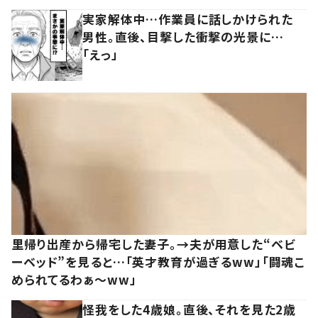
実家解体中…作業員に話しかけられた
男性。直後、目撃した衝撃の光景に…
「えっ」
里帰り出産から帰宅した妻子。→夫が用意した“ベビ
ーベッド”を見ると…「英才教育が過ぎるww」「闘魂こ
められてるわぁ～ww」
怪我をした4歳娘。直後、それを見た2歳