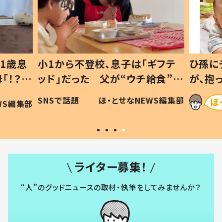
1歳息
小1から不登校、息子は「ギフテ
ひ孫に
「！？」
ッド」だった 父が“ウチ給食”を
が、抱
に「可愛
作り続ける理由とは #令和の親
「涙が
SNSで話題
ほ・とせなNEWS編集部
WS編集部
#令和の子
い」
ライター募集！
“人”のグッドニュースの取材・執筆をしてみませんか？