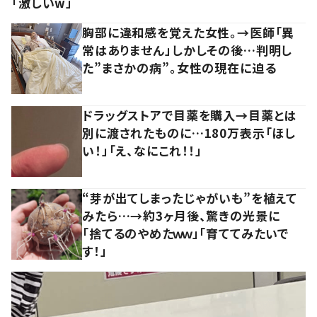
「激しいw」
胸部に違和感を覚えた女性。→医師「異
常はありません」しかしその後…判明し
た”まさかの病”。女性の現在に迫る
ドラッグストアで目薬を購入→目薬とは
別に渡されたものに…180万表示「ほし
い！」「え、なにこれ！！」
“芽が出てしまったじゃがいも”を植えて
みたら…→約3ヶ月後、驚きの光景に
「捨てるのやめたｗｗ」「育ててみたいで
す！」