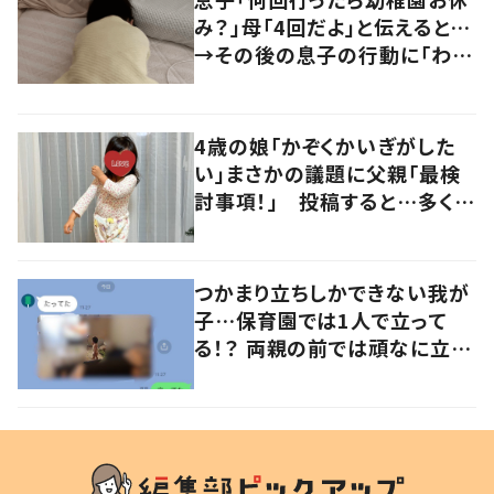
み？」母「4回だよ」と伝えると…
→その後の息子の行動に「わか
るよその気持ち」「うちの子も！」
の声
4歳の娘「かぞくかいぎがした
い」まさかの議題に父親「最検
討事項！」 投稿すると…多くの
意見が寄せられる！
つかまり立ちしかできない我が
子…保育園では1人で立って
る！？ 両親の前では頑なに立た
ない1歳児が可愛すぎる…！