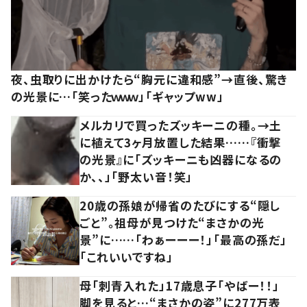
夜、虫取りに出かけたら“胸元に違和感”→直後、驚き
の光景に…「笑ったｗｗｗ」「ギャップww」
メルカリで買ったズッキーニの種。→土
に植えて3ヶ月放置した結果……『衝撃
の光景』に「ズッキーニも凶器になるの
か、、」「野太い音！笑」
20歳の孫娘が帰省のたびにする“隠し
ごと”。祖母が見つけた“まさかの光
景”に……「わぁーーー！」「最高の孫だ」
「これいいですね」
母「刺青入れた」17歳息子「やばー！！」
脚を見ると…“まさかの姿”に277万表