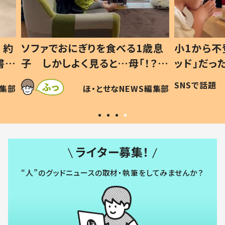
1歳息
小1から不登校、息子は「ギフテ
ひ孫に
「！？」
ッド」だった 父が“ウチ給食”を
が、抱
に「可愛
作り続ける理由とは #令和の親
「涙が
SNSで話題
ほ・とせなNEWS編集部
WS編集部
#令和の子
い」
ライター募集！
“人”のグッドニュースの取材・執筆をしてみませんか？