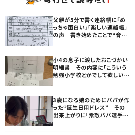
父親が5分で書く連絡帳に「め
っちゃ面白い」「楽しい連絡帳」
の声 書き始めたことで“育児
に変化”も
小4の息子に渡したおこづかい
明細書 その内容に「こういう
勉強小学校とかでして欲しい」
「社会勉強になりますね」の声
3歳になる娘のためにパパが作
った“誕生日用ドレス” その
出来上がりに「素敵パパ選手権
優勝」「パパさんカッコいい」の
声