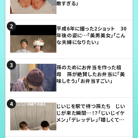
敵すぎる」
平成6年に撮った2ショット 30
年後の姿に…「美男美女」「こん
な夫婦になりたい」
孫のためにお弁当を作った祖
母 孫が絶賛したお弁当に「美
味しそう」「お弁当すごい」
じいじを駅で待つ孫たち じい
じが来た瞬間…！？「じいじイケ
メン」「デレッデレ」「嬉しくて可
愛くてたまらない」「幸せになれ
る」