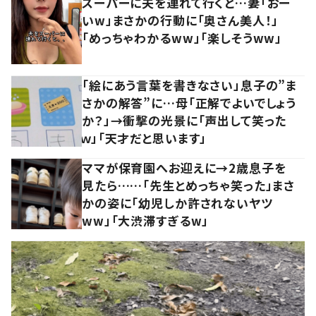
スーパーに夫を連れて行くと…妻「おー
いw」まさかの行動に「奥さん美人！」
「めっちゃわかるww」「楽しそうww」
「絵にあう言葉を書きなさい」息子の”ま
さかの解答”に…母「正解でよいでしょう
か？」→衝撃の光景に「声出して笑った
ｗ」「天才だと思います」
ママが保育園へお迎えに→2歳息子を
見たら……「先生とめっちゃ笑った」まさ
かの姿に「幼児しか許されないヤツ
ww」「大渋滞すぎるw」