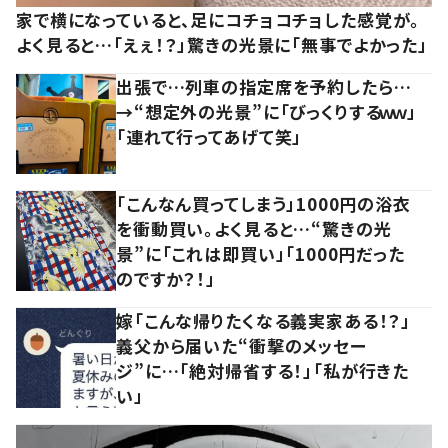
家で横になっていると、足にコチョコチョした感覚が。
よく見ると…「えぇ！？」驚きの光景に「無事でよかった」
出張で…列車の指定席を予約したら…
→“想定外の光景”に「びっくりするｗｗ」
「連れて行ってあげて笑」
「こんなん買ってしまう」1000円の浴衣
を衝動買い。よく見ると…“驚きの光
景”に「これは即買い」「1000円だった
のですか？！」
嫁「こんな帰りたくなる義実家ある！？」
義父から届いた“衝撃のメッセー
ジ”に…「絶対帰省する！」「私が行きた
い」