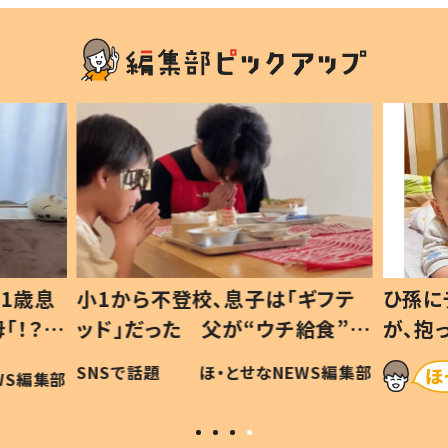
1歳息
小1から不登校、息子は「ギフテ
ひ孫に
「！？」
ッド」だった 父が“ウチ給食”を
が、抱
に「可愛
作り続ける理由とは #令和の親
「涙が
SNSで話題
ほ・とせなNEWS編集部
WS編集部
#令和の子
い」