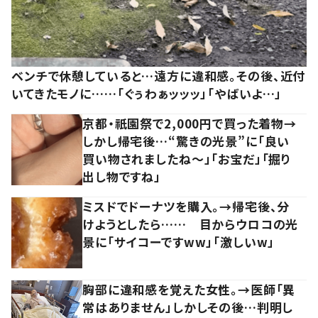
ベンチで休憩していると…遠方に違和感。その後、近付
いてきたモノに……「ぐぅわぁッッッ」「やばいよ…」
京都・祇園祭で2,000円で買った着物→
しかし帰宅後…“驚きの光景”に「良い
買い物されましたね～」「お宝だ」「掘り
出し物ですね」
ミスドでドーナツを購入。→帰宅後、分
けようとしたら…… 目からウロコの光
景に「サイコーですww」「激しいw」
胸部に違和感を覚えた女性。→医師「異
常はありません」しかしその後…判明し