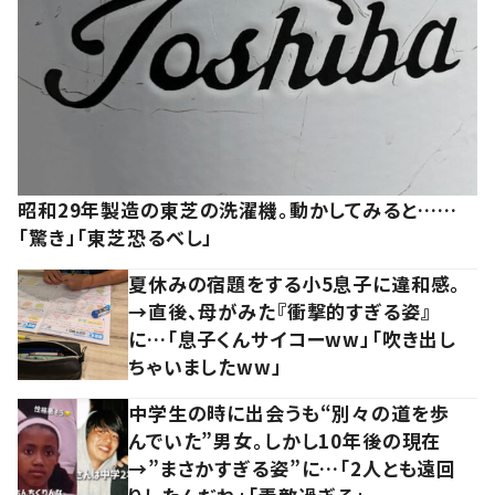
昭和29年製造の東芝の洗濯機。動かしてみると……
「驚き」「東芝恐るべし」
夏休みの宿題をする小5息子に違和感。
→直後、母がみた『衝撃的すぎる姿』
に…「息子くんサイコーww」「吹き出し
ちゃいましたww」
中学生の時に出会うも“別々の道を歩
んでいた”男女。しかし10年後の現在
→”まさかすぎる姿”に…「2人とも遠回