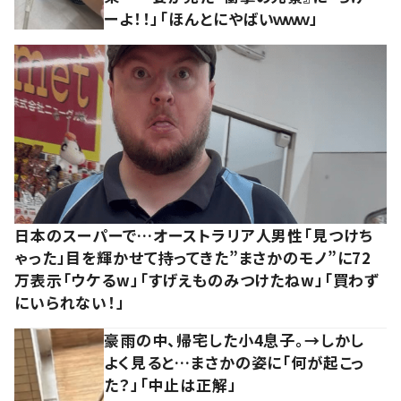
ーよ！！」「ほんとにやばいｗｗｗ」
日本のスーパーで…オーストラリア人男性「見つけち
ゃった」目を輝かせて持ってきた”まさかのモノ”に72
万表示「ウケるw」「すげえものみつけたねw」「買わず
にいられない！」
豪雨の中、帰宅した小4息子。→しかし
よく見ると…まさかの姿に「何が起こっ
た？」「中止は正解」