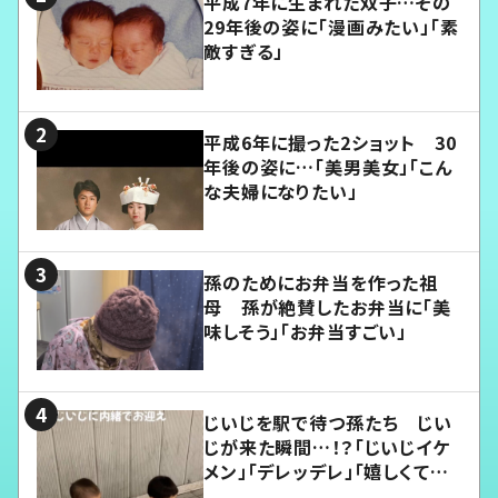
平成7年に生まれた双子…その
29年後の姿に「漫画みたい」「素
敵すぎる」
平成6年に撮った2ショット 30
年後の姿に…「美男美女」「こん
な夫婦になりたい」
孫のためにお弁当を作った祖
母 孫が絶賛したお弁当に「美
味しそう」「お弁当すごい」
じいじを駅で待つ孫たち じい
じが来た瞬間…！？「じいじイケ
メン」「デレッデレ」「嬉しくて可
愛くてたまらない」「幸せになれ