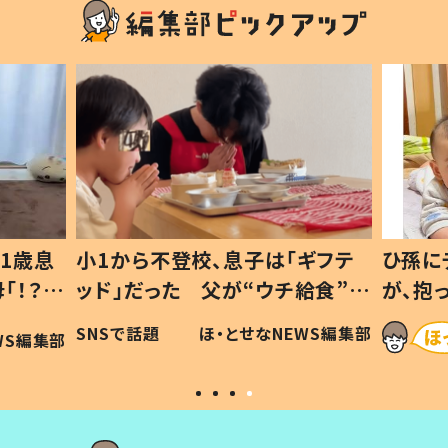
1歳息
小1から不登校、息子は「ギフテ
ひ孫に
「！？」
ッド」だった 父が“ウチ給食”を
が、抱
に「可愛
作り続ける理由とは #令和の親
「涙が
SNSで話題
ほ・とせなNEWS編集部
WS編集部
#令和の子
い」