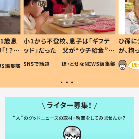
1歳息
小1から不登校、息子は「ギフテ
ひ孫に
「！？」
ッド」だった 父が“ウチ給食”を
が、抱
に「可愛
作り続ける理由とは #令和の親
「涙が
SNSで話題
ほ・とせなNEWS編集部
WS編集部
#令和の子
い」
ライター募集！
“人”のグッドニュースの取材・執筆をしてみませんか？