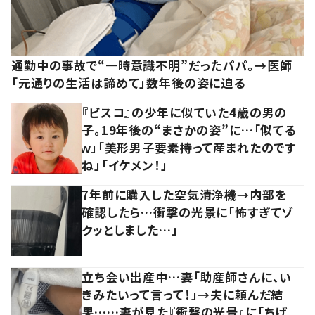
通勤中の事故で“一時意識不明”だったパパ。→医師
「元通りの生活は諦めて」数年後の姿に迫る
『ビスコ』の少年に似ていた4歳の男の
子。19年後の“まさかの姿”に…「似てる
ｗ」「美形男子要素持って産まれたのです
ね」「イケメン！」
7年前に購入した空気清浄機→内部を
確認したら…衝撃の光景に「怖すぎてゾ
クッとしました…」
立ち会い出産中…妻「助産師さんに、い
きみたいって言って！」→夫に頼んだ結
果……妻が見た『衝撃の光景』に「ちげ