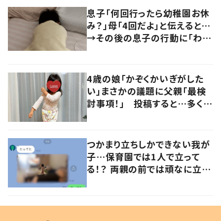
息子「何回行ったら幼稚園お休
み？」母「4回だよ」と伝えると…
→その後の息子の行動に「わか
るよその気持ち」「うちの子も！」
の声
4歳の娘「かぞくかいぎがした
い」まさかの議題に父親「最検
討事項！」 投稿すると…多くの
意見が寄せられる！
つかまり立ちしかできない我が
子…保育園では1人で立って
る！？ 両親の前では頑なに立た
ない1歳児が可愛すぎる…！