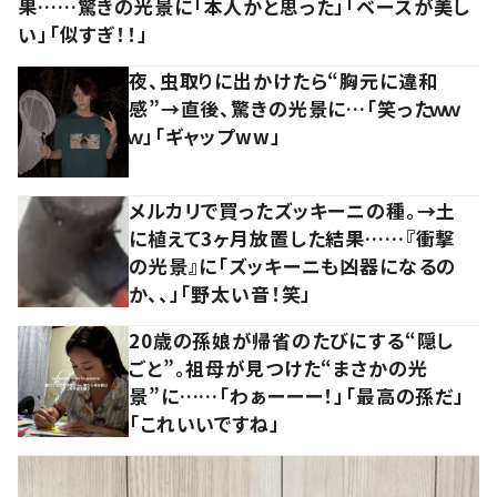
果……驚きの光景に「本人かと思った」「ベースが美し
い」「似すぎ！！」
夜、虫取りに出かけたら“胸元に違和
感”→直後、驚きの光景に…「笑ったｗｗ
ｗ」「ギャップww」
メルカリで買ったズッキーニの種。→土
に植えて3ヶ月放置した結果……『衝撃
の光景』に「ズッキーニも凶器になるの
か、、」「野太い音！笑」
20歳の孫娘が帰省のたびにする“隠し
ごと”。祖母が見つけた“まさかの光
景”に……「わぁーーー！」「最高の孫だ」
「これいいですね」