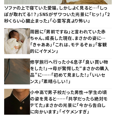
ソファの上で寝ていた愛猫。しかしよく見ると…「しっ
ぽが取れてる！？」SNSがザワついた光景に「ヒッ！」「2
秒くらい心臓止まった」「心霊写真より怖い」
周囲に「男前ですね」と言われていた赤
ちゃん。成長した現在、まさかの姿に…
「きゃああ」「これは、モテるぞぉ」「客観
的にイケメン」
修学旅行へ行った小6息子「良い買い物
をした！」→母が驚愕した“まさかの購入
品”に……「初めて見ました！」「いいセ
ンス」「素晴らしい！」
小中高で男子校だった男性→学生の頃
の姿を見ると……「共学だったら絶対モ
テてた」まさかの光景に「今から告白し
に向かいます」「イケメンすぎ」