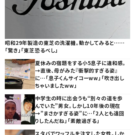
昭和29年製造の東芝の洗濯機。動かしてみると……
「驚き」「東芝恐るべし」
夏休みの宿題をする小5息子に違和感。
→直後、母がみた『衝撃的すぎる姿』
に…「息子くんサイコーww」「吹き出し
ちゃいましたww」
中学生の時に出会うも“別々の道を歩
んでいた”男女。しかし10年後の現在
→”まさかすぎる姿”に…「2人とも遠回
りしたんだね」「素敵過ぎる」
スタバでワッフルを注文した女性。しか