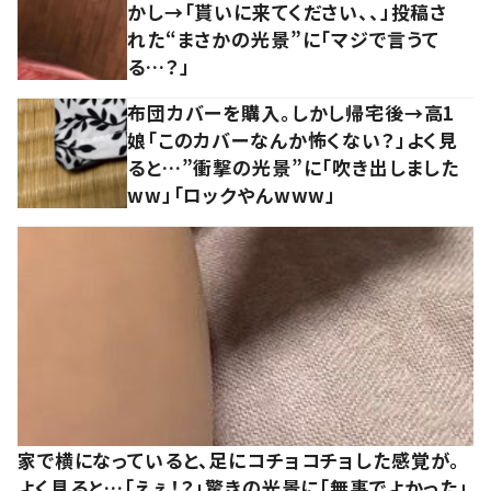
かし→「貰いに来てください、、」投稿さ
れた“まさかの光景”に「マジで言うて
る…？」
布団カバーを購入。しかし帰宅後→高1
娘「このカバーなんか怖くない？」よく見
ると…”衝撃の光景”に「吹き出しました
ww」「ロックやんwww」
家で横になっていると、足にコチョコチョした感覚が。
よく見ると…「えぇ！？」驚きの光景に「無事でよかった」