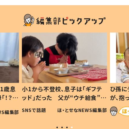
1歳息
小1から不登校、息子は「ギフテ
ひ孫に
「！？」
ッド」だった 父が“ウチ給食”を
が、抱
に「可愛
作り続ける理由とは #令和の親
「涙が
SNSで話題
ほ・とせなNEWS編集部
WS編集部
#令和の子
い」