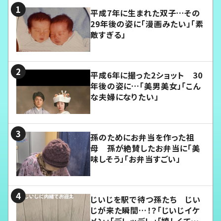
平成7年に生まれた双子…その
29年後の姿に「漫画みたい」「素
敵すぎる」
平成6年に撮った2ショット 30
年後の姿に…「美男美女」「こん
な夫婦になりたい」
孫のためにお弁当を作った祖
母 孫が絶賛したお弁当に「美
味しそう」「お弁当すごい」
じいじを駅で待つ孫たち じい
じが来た瞬間…！？「じいじイケ