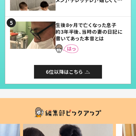
メン」「デレッデレ」「嬉しくて可
愛くてたまらない」「幸せになれ
る」
生後8ヶ月で亡くなった息子
約3年半後、当時の妻の日記に
書いてあった本音とは
6位以降はこちら