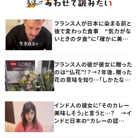
フランス人が日本に染まる前と
後で変わった食事 “気力がな
いときの夕食”に「確かに美味
い」「分かってくれるの嬉しい」
の声
フランス人の彼が彼女に贈った
のは“仏花”！？→7年後、贈った
花の意味を知り…「しかたな
い」「気持ちが大事」
インド人の彼女に「そのカレー
美味しそう」と言うと…？ →イ
ンドと日本の“カレーの認
識”に驚きの声！