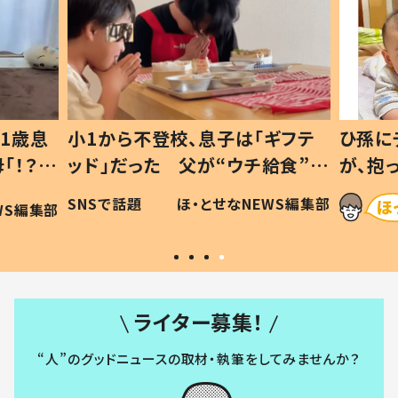
1歳息
小1から不登校、息子は「ギフテ
ひ孫に
「！？」
ッド」だった 父が“ウチ給食”を
が、抱
に「可愛
作り続ける理由とは #令和の親
「涙が
SNSで話題
ほ・とせなNEWS編集部
WS編集部
#令和の子
い」
ライター募集！
“人”のグッドニュースの取材・執筆をしてみませんか？