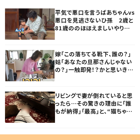
平気で悪口を言うばあちゃんvs
悪口を見逃さないひ孫 2歳と
81歳ののほほえましいやり取り
に「口悪いけど可愛い」の声
嫁「この落ちてる靴下、誰の？」
姑「あなたの旦那さんじゃない
の？」一触即発！？かと思いき
や…持ち主が判明し「声だして
大爆笑しちゃった」
リビングで妻が倒れていると思
ったら…その驚きの理由に「誰
もが納得」「最高」と、“猫ちゃん
好きユーザー”からの共感集ま
る！