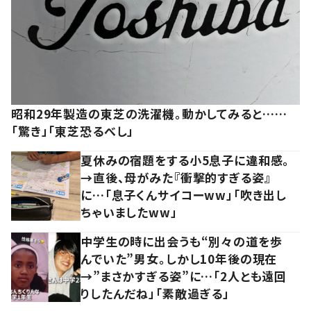
昭和29年製造の東芝の洗濯機。動かしてみると……
「驚き」「東芝恐るべし」
夏休みの宿題をする小5息子に違和感。
→直後、母がみた『衝撃的すぎる姿』
に…「息子くんサイコーww」「吹き出し
ちゃいましたww」
中学生の時に出会うも“別々の道を歩
んでいた”男女。しかし10年後の現在
→”まさかすぎる姿”に…「2人とも遠回
りしたんだね」「素敵過ぎる」