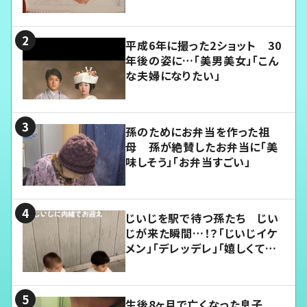
平成6年に撮った2ショット 30
年後の姿に…「美男美女」「こん
な夫婦になりたい」
孫のためにお弁当を作った祖
母 孫が絶賛したお弁当に「美
味しそう」「お弁当すごい」
じいじを駅で待つ孫たち じい
じが来た瞬間…！？「じいじイケ
メン」「デレッデレ」「嬉しくて可
愛くてたまらない」「幸せになれ
る」
生後8ヶ月で亡くなった息子