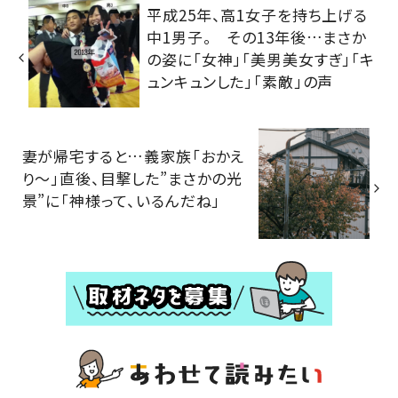
平成25年、高1女子を持ち上げる
中1男子。 その13年後…まさか
の姿に「女神」「美男美女すぎ」「キ
ュンキュンした」「素敵」の声
妻が帰宅すると…義家族「おかえ
り～」直後、目撃した”まさかの光
景”に「神様って、いるんだね」