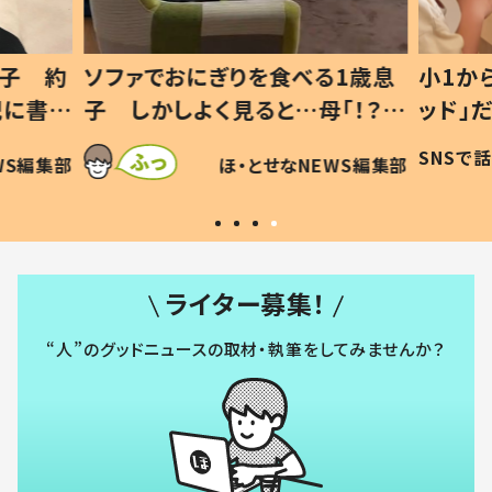
1歳息
小1から不登校、息子は「ギフテ
ひ孫に
「！？」
ッド」だった 父が“ウチ給食”を
が、抱
に「可愛
作り続ける理由とは #令和の親
「涙が
SNSで話題
ほ・とせなNEWS編集部
WS編集部
#令和の子
い」
ライター募集！
“人”のグッドニュースの取材・執筆をしてみませんか？