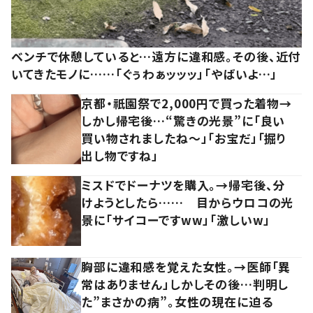
ベンチで休憩していると…遠方に違和感。その後、近付
いてきたモノに……「ぐぅわぁッッッ」「やばいよ…」
京都・祇園祭で2,000円で買った着物→
しかし帰宅後…“驚きの光景”に「良い
買い物されましたね～」「お宝だ」「掘り
出し物ですね」
ミスドでドーナツを購入。→帰宅後、分
けようとしたら…… 目からウロコの光
景に「サイコーですww」「激しいw」
胸部に違和感を覚えた女性。→医師「異
常はありません」しかしその後…判明し
た”まさかの病”。女性の現在に迫る