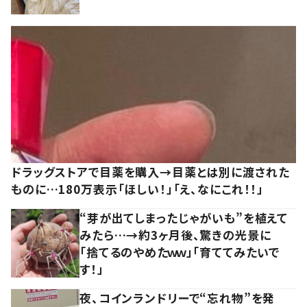
ドラッグストアで目薬を購入→目薬とは別に渡された
ものに…180万表示「ほしい！」「え、なにこれ！！」
“芽が出てしまったじゃがいも”を植えて
みたら…→約3ヶ月後、驚きの光景に
「捨てるのやめたｗｗ」「育ててみたいで
す！」
夜、コインランドリーで“忘れ物”を発