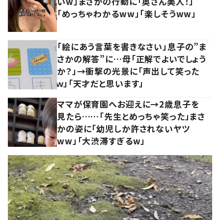
いw」まさかの行動に「奥さん美人！」
「めっちゃわかるww」「楽しそうww」
「絵にあう言葉を書きなさい」息子の”ま
さかの解答”に…母「正解でよいでしょう
か？」→衝撃の光景に「声出して笑った
ｗ」「天才だと思います」
ママが保育園へお迎えに→2歳息子を
見たら……「先生とめっちゃ笑った」まさ
かの姿に「幼児しか許されないヤツ
ww」「大渋滞すぎるw」