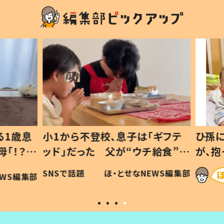
1歳息
小1から不登校、息子は「ギフテ
ひ孫に
「！？」
ッド」だった 父が“ウチ給食”を
が、抱
に「可愛
作り続ける理由とは #令和の親
「涙が
SNSで話題
ほ・とせなNEWS編集部
WS編集部
#令和の子
い」