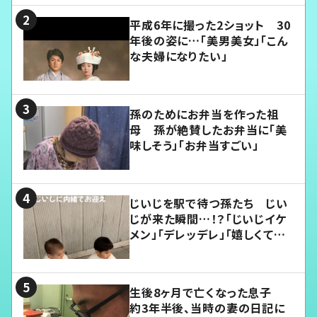
平成6年に撮った2ショット 30
年後の姿に…「美男美女」「こん
な夫婦になりたい」
孫のためにお弁当を作った祖
母 孫が絶賛したお弁当に「美
味しそう」「お弁当すごい」
じいじを駅で待つ孫たち じい
じが来た瞬間…！？「じいじイケ
メン」「デレッデレ」「嬉しくて可
愛くてたまらない」「幸せになれ
る」
生後8ヶ月で亡くなった息子
約3年半後、当時の妻の日記に