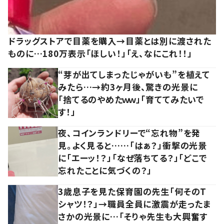
ドラッグストアで目薬を購入→目薬とは別に渡された
ものに…180万表示「ほしい！」「え、なにこれ！！」
“芽が出てしまったじゃがいも”を植えて
みたら…→約3ヶ月後、驚きの光景に
「捨てるのやめたｗｗ」「育ててみたいで
す！」
夜、コインランドリーで“忘れ物”を発
見。よく見ると……「はぁ？」衝撃の光景
に「エーッ！？」「なぜ落ちてる？」「どこで
忘れたことに気づくの？」
3歳息子を見た保育園の先生「何そのT
シャツ！？」→職員全員に激震が走ったま
さかの光景に…「そりゃ先生も大興奮す