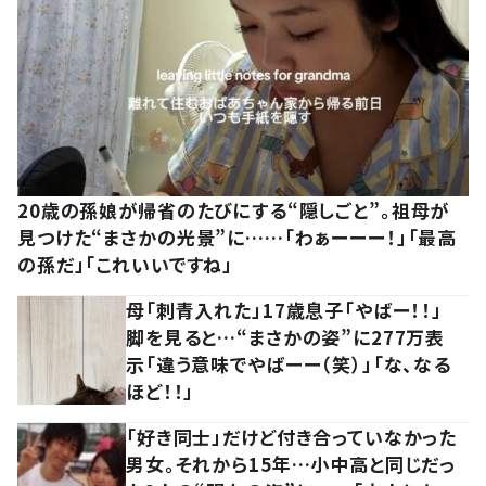
20歳の孫娘が帰省のたびにする“隠しごと”。祖母が
見つけた“まさかの光景”に……「わぁーーー！」「最高
の孫だ」「これいいですね」
母「刺青入れた」17歳息子「やばー！！」
脚を見ると…“まさかの姿”に277万表
示「違う意味でやばーー（笑）」「な、なる
ほど！！」
「好き同士」だけど付き合っていなかった
男女。それから15年…小中高と同じだっ