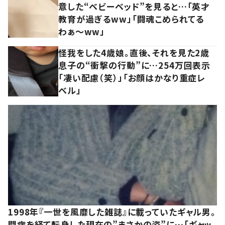
意した“ベビーベッド”を見ると…「英才
教育が過ぎるww」「闘魂こめられてる
わぁ～ww」
怪我をした4歳娘。直後、それを見た2歳
息子の“衝撃の行動”に…254万回表示
「凄い配慮（笑）」「お顔はかなり重症レ
ベル」
1998年『一世を風靡した雑誌』に載っていたギャル男。
闘病を経て転身した現在の”まさかの姿”に…「ギャッ