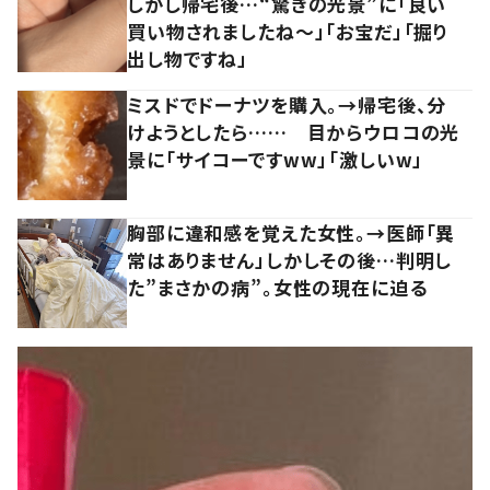
しかし帰宅後…“驚きの光景”に「良い
買い物されましたね～」「お宝だ」「掘り
出し物ですね」
ミスドでドーナツを購入。→帰宅後、分
けようとしたら…… 目からウロコの光
景に「サイコーですww」「激しいw」
胸部に違和感を覚えた女性。→医師「異
常はありません」しかしその後…判明し
た”まさかの病”。女性の現在に迫る