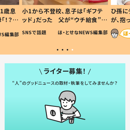
1歳息
小1から不登校、息子は「ギフテ
ひ孫に
「！？」
ッド」だった 父が“ウチ給食”を
が、抱
に「可愛
作り続ける理由とは #令和の親
「涙が
SNSで話題
ほ・とせなNEWS編集部
WS編集部
#令和の子
い」
ライター募集！
“人”のグッドニュースの取材・執筆をしてみませんか？