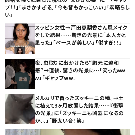
プ！！」「まさかすぎる」「今も昔もかっこいい」「素晴らし
い」
スッピン女性→戸田恵梨香さん風メイク
をした結果……驚きの光景に「本人かと
思った」「ベースが美しい」「似すぎ！！」
夜、虫取りに出かけたら“胸元に違和
感”→直後、驚きの光景に…「笑ったｗｗ
ｗ」「ギャップww」
メルカリで買ったズッキーニの種。→土
に植えて3ヶ月放置した結果……『衝撃
の光景』に「ズッキーニも凶器になるの
か、、」「野太い音！笑」