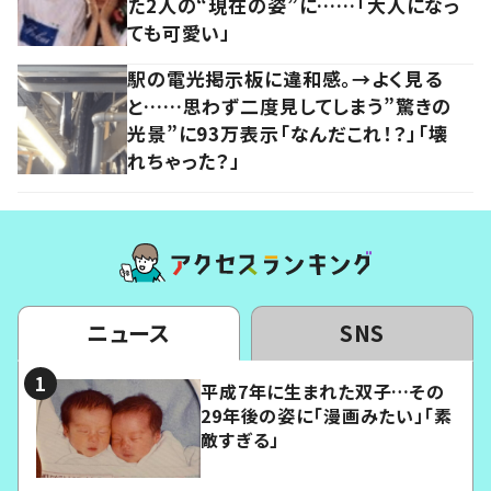
た2人の“現在の姿”に……「大人になっ
ても可愛い」
駅の電光掲示板に違和感。→よく見る
と……思わず二度見してしまう”驚きの
光景”に93万表示「なんだこれ！？」「壊
れちゃった？」
ニュース
SNS
平成7年に生まれた双子…その
29年後の姿に「漫画みたい」「素
敵すぎる」