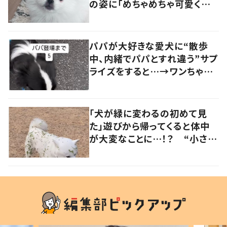
の姿に「めちゃめちゃ可愛くて
笑いました」「個性が光ってる」
の声
パパが大好きな愛犬に“散歩
中、内緒でパパとすれ違う”サプ
ライズをすると…→ワンちゃん
の反応に「可愛すぎる」「賢い
子」の声
「犬が緑に変わるの初めて見
た」遊びから帰ってくると体中
が大変なことに…！？ “小さい
秋を見つけた犬”が可愛い…！