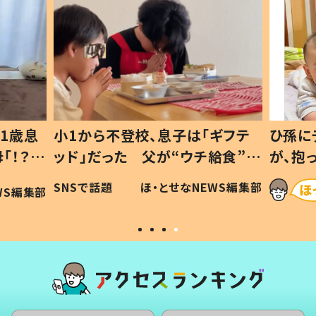
1歳息
小1から不登校、息子は「ギフテ
ひ孫に
「！？」
ッド」だった 父が“ウチ給食”を
が、抱
に「可愛
作り続ける理由とは #令和の親
「涙が
SNSで話題
ほ・とせなNEWS編集部
WS編集部
#令和の子
い」