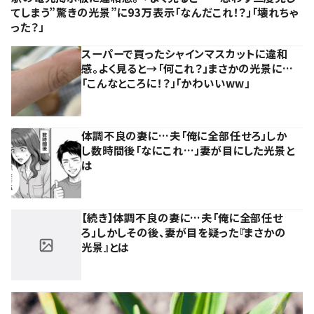
てしまう”驚きの光景”に93万表示「なんだこれ！？」「壊れちゃ
った？」
スーパーで買ったシャインマスカットに違和
感。よく見ると→「何これ？」まさかの光景に…
「こんなところに！？」「かわいいww」
体調不良の妻に…夫「俺に全部任せろ」しか
し数時間後「なにこれ…」妻が目にした光景と
は
【続き】体調不良の妻に…夫「俺に全部任せ
ろ」しかしその後、妻が目を疑った『まさかの
光景』とは