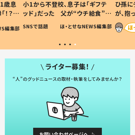
1歳息
小1から不登校、息子は「ギフテ
ひ孫に
「！？」
ッド」だった 父が“ウチ給食”を
が、抱
に「可愛
作り続ける理由とは #令和の親
「涙が
SNSで話題
ほ・とせなNEWS編集部
WS編集部
#令和の子
い」
ライター募集！
“人”のグッドニュースの取材・執筆をしてみませんか？
お問い合わせページへ