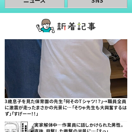
ニュース
SNS
3歳息子を見た保育園の先生「何そのTシャツ！？」→職員全員
に激震が走ったまさかの光景に…「そりゃ先生も大興奮するは
ず」「すげーー！！」
実家解体中…作業員に話しかけられた男性。
直後、目撃した衝撃の光景に…「えっ」