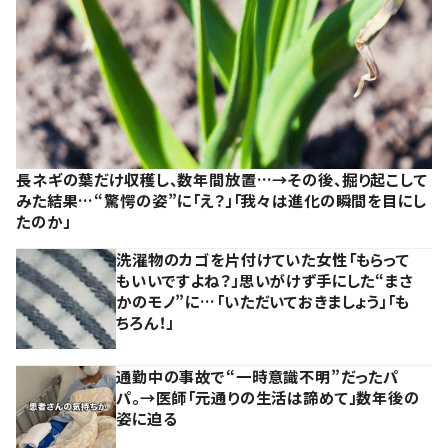
長ネギの葉だけ収穫し、数年間放置…→その後、掘り起こして
みた結果…“驚愕の姿”に「え？」「我々は進化の瞬間を目にし
たのか」
洗濯物のカゴを片付けていた女性「もらって
もいいですよね？」思いがけず手にした“まさ
かのモノ”に…「いただいておきましょう」「も
ちろん！」
通勤中の事故で“一時意識不明”だったパ
パ。→医師「元通りの生活は諦めて」数年後の
姿に迫る