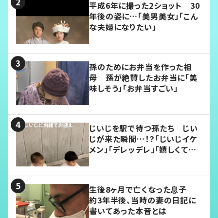
平成6年に撮った2ショット 30
年後の姿に…「美男美女」「こん
な夫婦になりたい」
孫のためにお弁当を作った祖
母 孫が絶賛したお弁当に「美
味しそう」「お弁当すごい」
じいじを駅で待つ孫たち じい
じが来た瞬間…！？「じいじイケ
メン」「デレッデレ」「嬉しくて可
愛くてたまらない」「幸せになれ
る」
生後8ヶ月で亡くなった息子
約3年半後、当時の妻の日記に
書いてあった本音とは