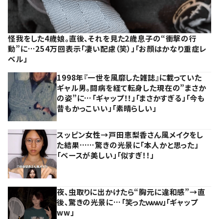
怪我をした4歳娘。直後、それを見た2歳息子の“衝撃の行
動”に…254万回表示「凄い配慮（笑）」「お顔はかなり重症レ
ベル」
1998年『一世を風靡した雑誌』に載っていた
ギャル男。闘病を経て転身した現在の”まさか
の姿”に…「ギャップ！！」「まさかすぎる」「今も
昔もかっこいい」「素晴らしい」
スッピン女性→戸田恵梨香さん風メイクをし
た結果……驚きの光景に「本人かと思った」
「ベースが美しい」「似すぎ！！」
夜、虫取りに出かけたら“胸元に違和感”→直
後、驚きの光景に…「笑ったｗｗｗ」「ギャップ
ww」