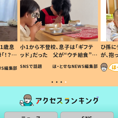
1歳息
小1から不登校、息子は「ギフテ
ひ孫に
「！？」
ッド」だった 父が“ウチ給食”を
が、抱
に「可愛
作り続ける理由とは #令和の親
「涙が
SNSで話題
ほ・とせなNEWS編集部
WS編集部
#令和の子
い」