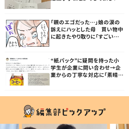
「社会勉強になりますね」の声
「親のエゴだった…」娘の涙の
訴えにハッとした母 買い物中
に起きたやり取りに「すごい分
かる」「改めて気付かされた」
“紙パック”に疑問を持った小
学生が企業に問い合わせ→企
業からの丁寧な対応に「素晴ら
しい」の声