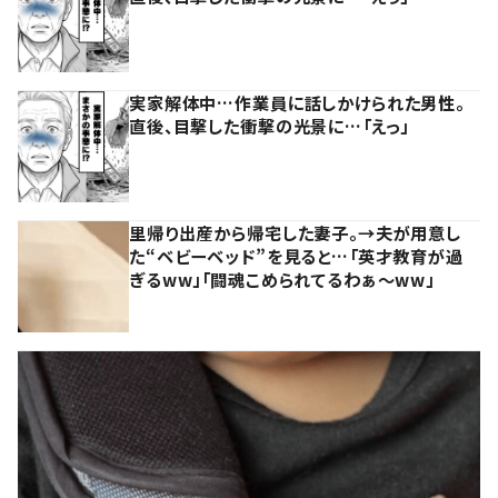
実家解体中…作業員に話しかけられた男性。
直後、目撃した衝撃の光景に…「えっ」
里帰り出産から帰宅した妻子。→夫が用意し
た“ベビーベッド”を見ると…「英才教育が過
ぎるww」「闘魂こめられてるわぁ～ww」