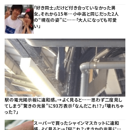
「好き同士」だけど付き合っていなかった男
女。それから15年…小中高と同じだった2人
の“現在の姿”に……「大人になっても可愛
い」
駅の電光掲示板に違和感。→よく見ると……思わず二度見し
てしまう”驚きの光景”に93万表示「なんだこれ！？」「壊れちゃ
った？」
スーパーで買ったシャインマスカットに違和
感。よく見ると→「何これ？」まさかの光景に…