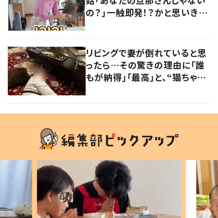
姑「あなたの旦那さんじゃない
の？」一触即発！？かと思いき
や…持ち主が判明し「声だして
大爆笑しちゃった」
リビングで妻が倒れていると思
ったら…その驚きの理由に「誰
もが納得」「最高」と、“猫ちゃん
好きユーザー”からの共感集ま
る！