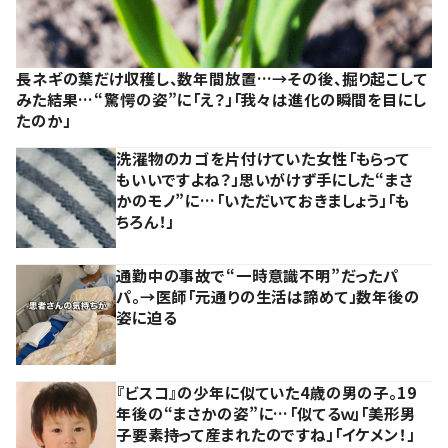
長ネギの葉だけ収穫し、数年間放置…→その後、掘り起こして
みた結果…“驚愕の姿”に「え？」「我々は進化の瞬間を目にし
たのか」
洗濯物のカゴを片付けていた女性「もらって
もいいですよね？」思いがけず手にした“まさ
かのモノ”に…「いただいておきましょう」「も
ちろん！」
通勤中の事故で“一時意識不明”だったパ
パ。→医師「元通りの生活は諦めて」数年後の
姿に迫る
『ビスコ』の少年に似ていた4歳の男の子。19
年後の“まさかの姿”に…「似てるｗ」「美形男
子要素持って産まれたのですね」「イケメン！」