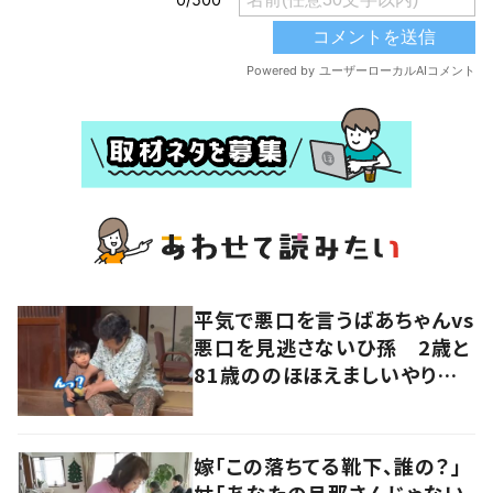
平気で悪口を言うばあちゃんvs
悪口を見逃さないひ孫 2歳と
81歳ののほほえましいやり取り
に「口悪いけど可愛い」の声
嫁「この落ちてる靴下、誰の？」