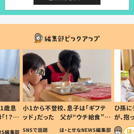
1歳息
小1から不登校、息子は「ギフテ
ひ孫に
「！？」
ッド」だった 父が“ウチ給食”を
が、抱
に「可愛
作り続ける理由とは #令和の親
「涙が
SNSで話題
ほ・とせなNEWS編集部
WS編集部