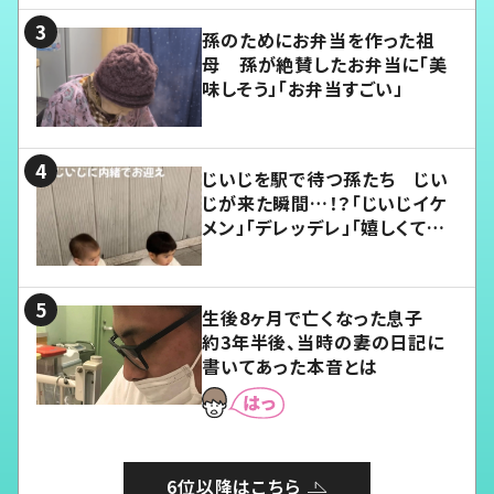
孫のためにお弁当を作った祖
母 孫が絶賛したお弁当に「美
味しそう」「お弁当すごい」
じいじを駅で待つ孫たち じい
じが来た瞬間…！？「じいじイケ
メン」「デレッデレ」「嬉しくて可
愛くてたまらない」「幸せになれ
る」
生後8ヶ月で亡くなった息子
約3年半後、当時の妻の日記に
書いてあった本音とは
6位以降はこちら