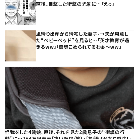
直後、目撃した衝撃の光景に…「えっ」
里帰り出産から帰宅した妻子。→夫が用意し
た“ベビーベッド”を見ると…「英才教育が過
ぎるww」「闘魂こめられてるわぁ～ww」
怪我をした4歳娘。直後、それを見た2歳息子の“衝撃の行
動”に…254万回表示「凄い配慮（笑）」「お顔はかなり重症レ