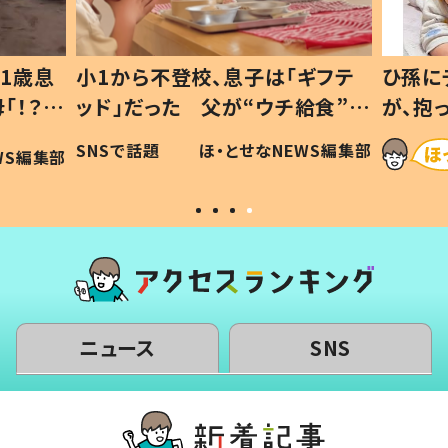
1歳息
小1から不登校、息子は「ギフテ
ひ孫に
「！？」
ッド」だった 父が“ウチ給食”を
が、抱
に「可愛
作り続ける理由とは #令和の親
「涙が
SNSで話題
ほ・とせなNEWS編集部
WS編集部
#令和の子
い」
ニュース
SNS