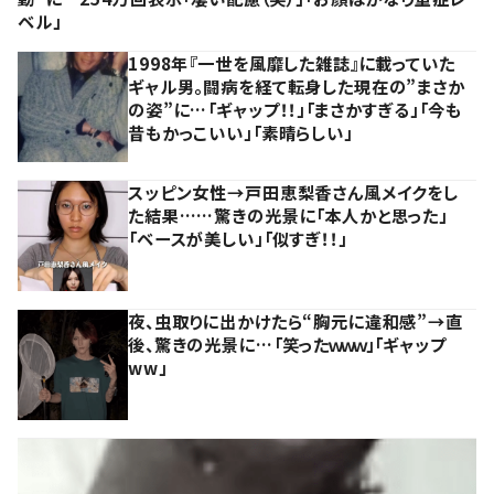
ベル」
1998年『一世を風靡した雑誌』に載っていた
ギャル男。闘病を経て転身した現在の”まさか
の姿”に…「ギャップ！！」「まさかすぎる」「今も
昔もかっこいい」「素晴らしい」
スッピン女性→戸田恵梨香さん風メイクをし
た結果……驚きの光景に「本人かと思った」
「ベースが美しい」「似すぎ！！」
夜、虫取りに出かけたら“胸元に違和感”→直
後、驚きの光景に…「笑ったｗｗｗ」「ギャップ
ww」