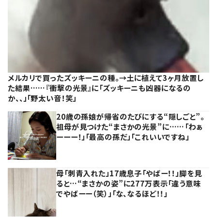
メルカリで買ったズッキーニの種。→土に植えて3ヶ月放置し
た結果……『衝撃の光景』に「ズッキーニも凶器になるの
か、、」「野太い音！笑」
20歳の孫娘が帰省のたびにする“隠しごと”。
祖母が見つけた“まさかの光景”に……「わぁ
ーーー！」「最高の孫だ」「これいいですね」
母「刺青入れた」17歳息子「やばー！！」脚を見
ると…“まさかの姿”に277万表示「違う意味
でやばーー（笑）」「な、なるほど！！」