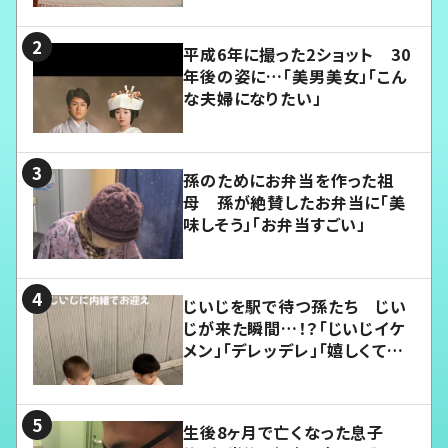
平成6年に撮った2ショット 30
年後の姿に…「美男美女」「こん
な夫婦になりたい」
孫のためにお弁当を作った祖
母 孫が絶賛したお弁当に「美
味しそう」「お弁当すごい」
じいじを駅で待つ孫たち じい
じが来た瞬間…！？「じいじイケ
メン」「デレッデレ」「嬉しくて可
愛くてたまらない」「幸せになれ
る」
生後8ヶ月で亡くなった息子