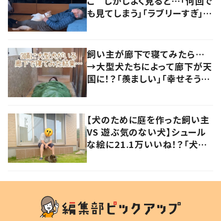
こ しかしよく見ると…「何回で
も見てしまう」「ラブリーすぎ」の
声
飼い主が廊下で寝てみたら…
→大型犬たちによって廊下が天
国に！？「羨ましい」「幸せそう」
の声
【犬のために庭を作った飼い主
VS 遊ぶ気のない犬】シュール
な絵に21.1万いいね！？「犬の
強い意志を感じる」