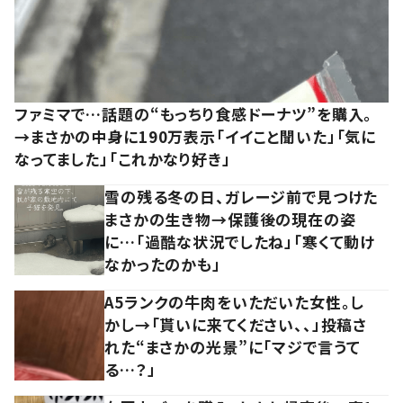
ファミマで…話題の“もっちり食感ドーナツ”を購入。
→まさかの中身に190万表示「イイこと聞いた」「気に
なってました」「これかなり好き」
雪の残る冬の日、ガレージ前で見つけた
まさかの生き物→保護後の現在の姿
に…「過酷な状況でしたね」「寒くて動け
なかったのかも」
A5ランクの牛肉をいただいた女性。し
かし→「貰いに来てください、、」投稿さ
れた“まさかの光景”に「マジで言うて
る…？」