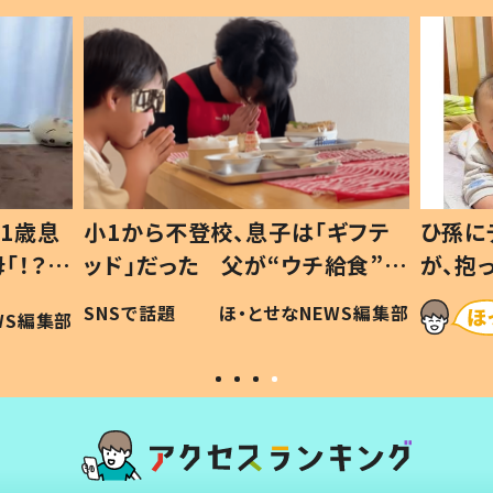
1歳息
小1から不登校、息子は「ギフテ
ひ孫に
「！？」
ッド」だった 父が“ウチ給食”を
が、抱
に「可愛
作り続ける理由とは #令和の親
「涙が
SNSで話題
ほ・とせなNEWS編集部
WS編集部
#令和の子
い」