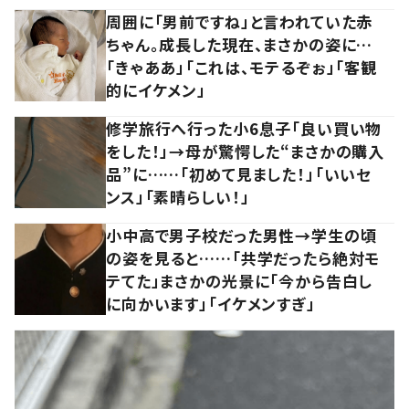
周囲に「男前ですね」と言われていた赤
ちゃん。成長した現在、まさかの姿に…
「きゃああ」「これは、モテるぞぉ」「客観
的にイケメン」
修学旅行へ行った小6息子「良い買い物
をした！」→母が驚愕した“まさかの購入
品”に……「初めて見ました！」「いいセ
ンス」「素晴らしい！」
小中高で男子校だった男性→学生の頃
の姿を見ると……「共学だったら絶対モ
テてた」まさかの光景に「今から告白し
に向かいます」「イケメンすぎ」