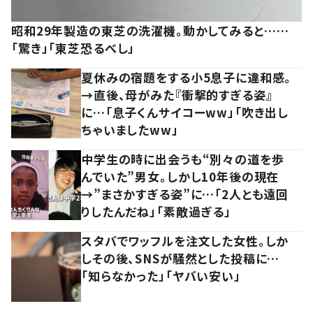
昭和29年製造の東芝の洗濯機。動かしてみると……
「驚き」「東芝恐るべし」
夏休みの宿題をする小5息子に違和感。
→直後、母がみた『衝撃的すぎる姿』
に…「息子くんサイコーww」「吹き出し
ちゃいましたww」
中学生の時に出会うも“別々の道を歩
んでいた”男女。しかし10年後の現在
→”まさかすぎる姿”に…「2人とも遠回
りしたんだね」「素敵過ぎる」
スタバでワッフルを注文した女性。しか
しその後、SNSが騒然とした投稿に…
「知らなかった」「ヤバい安い」