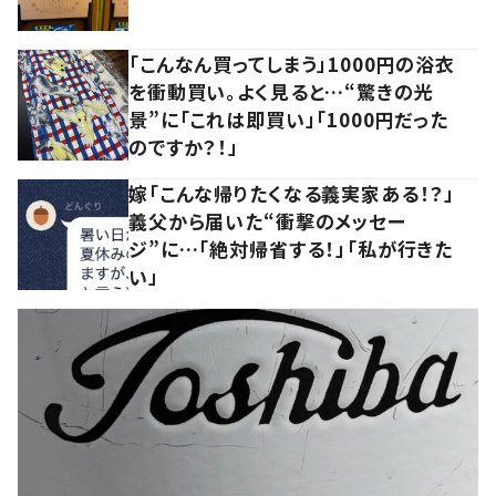
「こんなん買ってしまう」1000円の浴衣
を衝動買い。よく見ると…“驚きの光
景”に「これは即買い」「1000円だった
のですか？！」
嫁「こんな帰りたくなる義実家ある！？」
義父から届いた“衝撃のメッセー
ジ”に…「絶対帰省する！」「私が行きた
い」