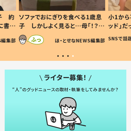
1歳息
小1から不登校、息子は「ギフテ
ひ孫に
「！？」
ッド」だった 父が“ウチ給食”を
が、抱
に「可愛
作り続ける理由とは #令和の親
「涙が
SNSで話題
ほ・とせなNEWS編集部
WS編集部
#令和の子
い」
ライター募集！
“人”のグッドニュースの取材・執筆をしてみませんか？