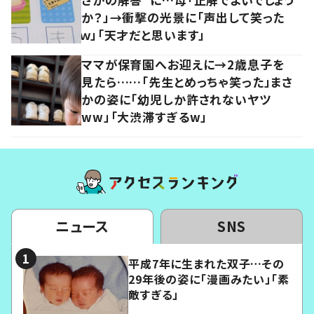
か？」→衝撃の光景に「声出して笑った
ｗ」「天才だと思います」
ママが保育園へお迎えに→2歳息子を
見たら……「先生とめっちゃ笑った」まさ
かの姿に「幼児しか許されないヤツ
ww」「大渋滞すぎるw」
ニュース
SNS
平成7年に生まれた双子…その
29年後の姿に「漫画みたい」「素
敵すぎる」