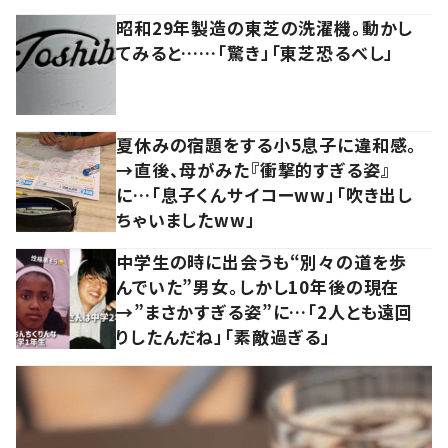
昭和29年製造の東芝の洗濯機。動かし
てみると……「驚き」「東芝恐るべし」
夏休みの宿題をする小5息子に違和感。
→直後、母がみた『衝撃的すぎる姿』
に…「息子くんサイコーww」「吹き出し
ちゃいましたww」
中学生の時に出会うも“別々の道を歩
んでいた”男女。しかし10年後の現在
→”まさかすぎる姿”に…「2人とも遠回
りしたんだね」「素敵過ぎる」