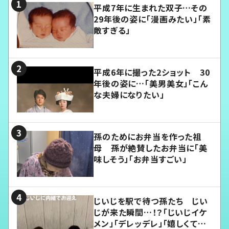
平成7年に生まれた双子…その
29年後の姿に「漫画みたい」「素
敵すぎる」
平成6年に撮った2ショット 30
年後の姿に…「美男美女」「こん
な夫婦になりたい」
孫のためにお弁当を作った祖
母 孫が絶賛したお弁当に「美
味しそう」「お弁当すごい」
じいじを駅で待つ孫たち じい
じが来た瞬間…！？「じいじイケ
メン」「デレッデレ」「嬉しくて可