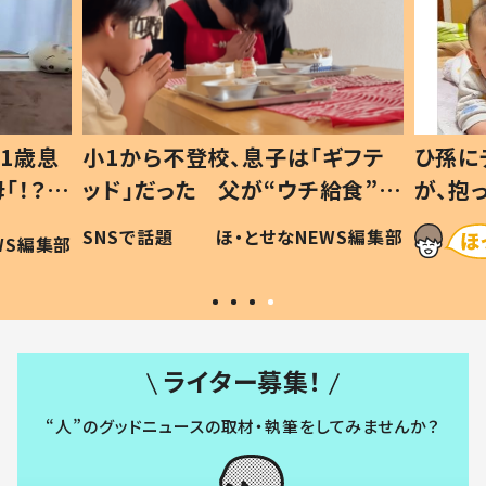
1歳息
小1から不登校、息子は「ギフテ
ひ孫に
「！？」
ッド」だった 父が“ウチ給食”を
が、抱
に「可愛
作り続ける理由とは #令和の親
「涙が
SNSで話題
ほ・とせなNEWS編集部
WS編集部
#令和の子
い」
ライター募集！
“人”のグッドニュースの取材・執筆をしてみませんか？