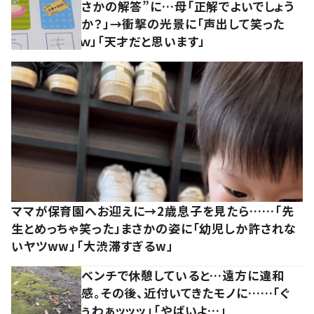
さかの解答”に…母「正解でよいでしょう
か？」→衝撃の光景に「声出して笑った
ｗ」「天才だと思います」
ママが保育園へお迎えに→2歳息子を見たら……「先
生とめっちゃ笑った」まさかの姿に「幼児しか許されな
いヤツww」「大渋滞すぎるw」
ベンチで休憩していると…遠方に違和
感。その後、近付いてきたモノに……「ぐ
ぅわぁッッッ」「やばいよ…」