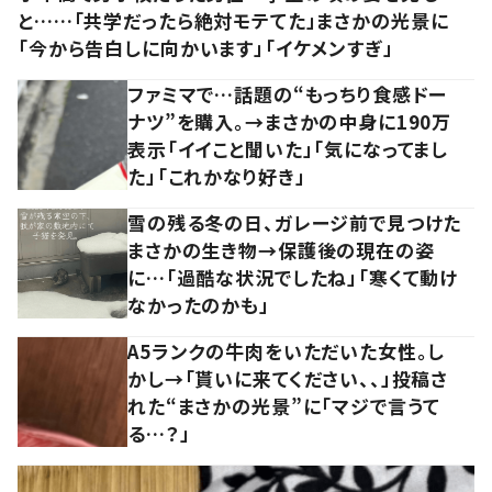
と……「共学だったら絶対モテてた」まさかの光景に
「今から告白しに向かいます」「イケメンすぎ」
ファミマで…話題の“もっちり食感ドー
ナツ”を購入。→まさかの中身に190万
表示「イイこと聞いた」「気になってまし
た」「これかなり好き」
雪の残る冬の日、ガレージ前で見つけた
まさかの生き物→保護後の現在の姿
に…「過酷な状況でしたね」「寒くて動け
なかったのかも」
A5ランクの牛肉をいただいた女性。し
かし→「貰いに来てください、、」投稿さ
れた“まさかの光景”に「マジで言うて
る…？」