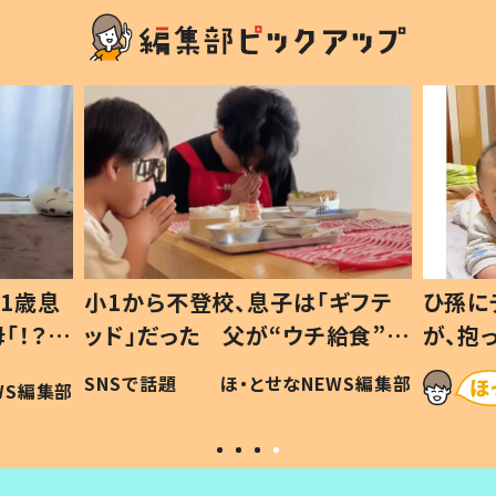
1歳息
小1から不登校、息子は「ギフテ
ひ孫に
「！？」
ッド」だった 父が“ウチ給食”を
が、抱
に「可愛
作り続ける理由とは #令和の親
「涙が
SNSで話題
ほ・とせなNEWS編集部
WS編集部
#令和の子
い」