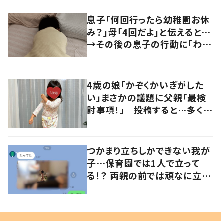
息子「何回行ったら幼稚園お休
み？」母「4回だよ」と伝えると…
→その後の息子の行動に「わか
るよその気持ち」「うちの子も！」
の声
4歳の娘「かぞくかいぎがした
い」まさかの議題に父親「最検
討事項！」 投稿すると…多くの
意見が寄せられる！
つかまり立ちしかできない我が
子…保育園では1人で立って
る！？ 両親の前では頑なに立た
ない1歳児が可愛すぎる…！