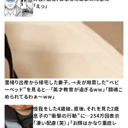
「えっ」
里帰り出産から帰宅した妻子。→夫が用意した“ベビ
ーベッド”を見ると…「英才教育が過ぎるww」「闘魂こ
められてるわぁ～ww」
怪我をした4歳娘。直後、それを見た2歳
息子の“衝撃の行動”に…254万回表示
「凄い配慮（笑）」「お顔はかなり重症レ