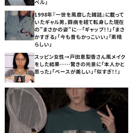
ベル」
1998年『一世を風靡した雑誌』に載って
いたギャル男。闘病を経て転身した現在
の”まさかの姿”に…「ギャップ！！」「まさ
かすぎる」「今も昔もかっこいい」「素晴
らしい」
スッピン女性→戸田恵梨香さん風メイク
をした結果……驚きの光景に「本人かと
思った」「ベースが美しい」「似すぎ！！」