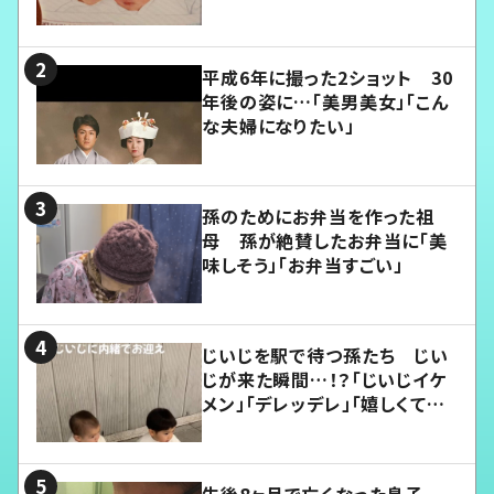
平成6年に撮った2ショット 30
年後の姿に…「美男美女」「こん
な夫婦になりたい」
孫のためにお弁当を作った祖
母 孫が絶賛したお弁当に「美
味しそう」「お弁当すごい」
じいじを駅で待つ孫たち じい
じが来た瞬間…！？「じいじイケ
メン」「デレッデレ」「嬉しくて可
愛くてたまらない」「幸せになれ
る」