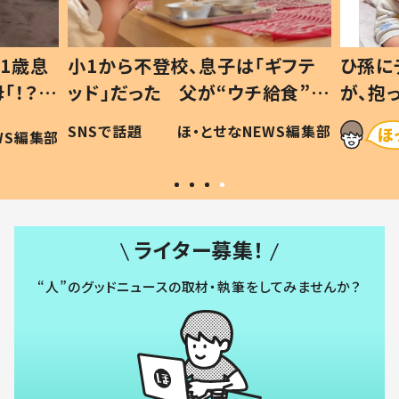
1歳息
小1から不登校、息子は「ギフテ
ひ孫に
「！？」
ッド」だった 父が“ウチ給食”を
が、抱
に「可愛
作り続ける理由とは #令和の親
「涙が
SNSで話題
ほ・とせなNEWS編集部
WS編集部
#令和の子
い」
ライター募集！
“人”のグッドニュースの取材・執筆をしてみませんか？