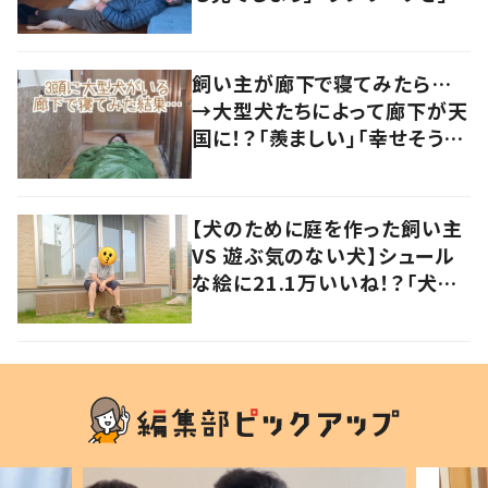
声
飼い主が廊下で寝てみたら…
→大型犬たちによって廊下が天
国に！？「羨ましい」「幸せそう」
の声
【犬のために庭を作った飼い主
VS 遊ぶ気のない犬】シュール
な絵に21.1万いいね！？「犬の
強い意志を感じる」