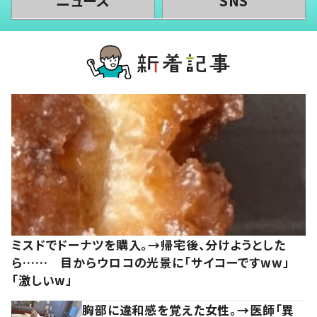
ニュース
SNS
ミスドでドーナツを購入。→帰宅後、分けようとした
ら…… 目からウロコの光景に「サイコーですww」
「激しいw」
胸部に違和感を覚えた女性。→医師「異