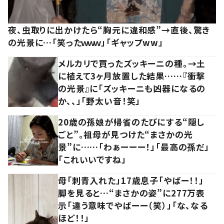
夜、虫取りに出かけたら“胸元に違和感”→直後、驚き
の光景に…「笑ったｗｗｗ」「ギャップww」
メルカリで買ったズッキーニの種。→土
に植えて3ヶ月放置した結果……『衝撃
の光景』に「ズッキーニも凶器になるの
か、、」「野太い音！笑」
20歳の孫娘が帰省のたびにする“隠し
ごと”。祖母が見つけた“まさかの光
景”に……「わぁーーー！」「最高の孫だ」
「これいいですね」
母「刺青入れた」17歳息子「やばー！！」
脚を見ると…“まさかの姿”に277万表
示「違う意味でやばーー（笑）」「な、なる
ほど！！」