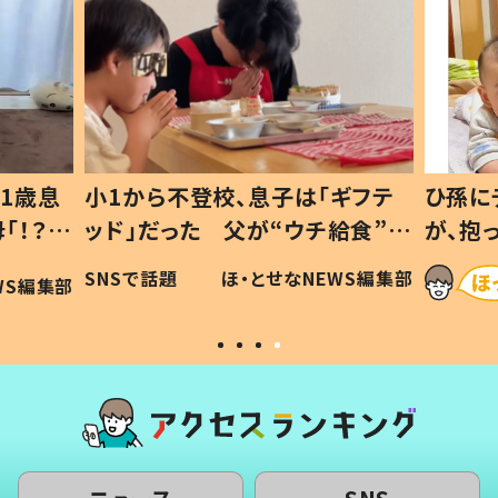
1歳息
小1から不登校、息子は「ギフテ
ひ孫に
「！？」
ッド」だった 父が“ウチ給食”を
が、抱
に「可愛
作り続ける理由とは #令和の親
「涙が
SNSで話題
ほ・とせなNEWS編集部
WS編集部
#令和の子
い」