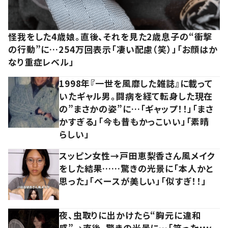
怪我をした4歳娘。直後、それを見た2歳息子の“衝撃
の行動”に…254万回表示「凄い配慮（笑）」「お顔はか
なり重症レベル」
1998年『一世を風靡した雑誌』に載って
いたギャル男。闘病を経て転身した現在
の”まさかの姿”に…「ギャップ！！」「まさ
かすぎる」「今も昔もかっこいい」「素晴
らしい」
スッピン女性→戸田恵梨香さん風メイク
をした結果……驚きの光景に「本人かと
思った」「ベースが美しい」「似すぎ！！」
夜、虫取りに出かけたら“胸元に違和
感”→直後、驚きの光景に…「笑ったｗｗ