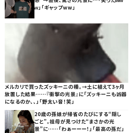
ｗ」「ギャップww」
メルカリで買ったズッキーニの種。→土に植えて3ヶ月
放置した結果……『衝撃の光景』に「ズッキーニも凶器
になるのか、、」「野太い音！笑」
20歳の孫娘が帰省のたびにする“隠し
ごと”。祖母が見つけた“まさかの光
景”に……「わぁーーー！」「最高の孫だ」