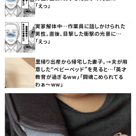
「えっ」
実家解体中…作業員に話しかけられた
男性。直後、目撃した衝撃の光景に…
「えっ」
里帰り出産から帰宅した妻子。→夫が用
意した“ベビーベッド”を見ると…「英才
教育が過ぎるww」「闘魂こめられてる
わぁ～ww」