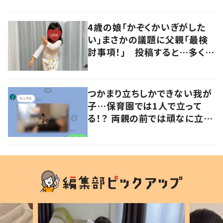
の声
4歳の娘「かぞくかいぎがした
い」まさかの議題に父親「最検
討事項！」 投稿すると…多くの
意見が寄せられる！
つかまり立ちしかできない我が
子…保育園では1人で立って
る！？ 両親の前では頑なに立た
ない1歳児が可愛すぎる…！