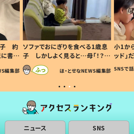
1歳息
小1から不登校、息子は「ギフテ
ひ孫に
「！？」
ッド」だった 父が“ウチ給食”を
が、抱
に「可愛
作り続ける理由とは #令和の親
「涙が
SNSで話題
ほ・とせなNEWS編集部
WS編集部
#令和の子
い」
ニュース
SNS