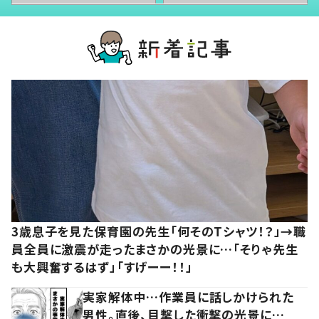
3歳息子を見た保育園の先生「何そのTシャツ！？」→職
員全員に激震が走ったまさかの光景に…「そりゃ先生
も大興奮するはず」「すげーー！！」
実家解体中…作業員に話しかけられた
男性。直後、目撃した衝撃の光景に…