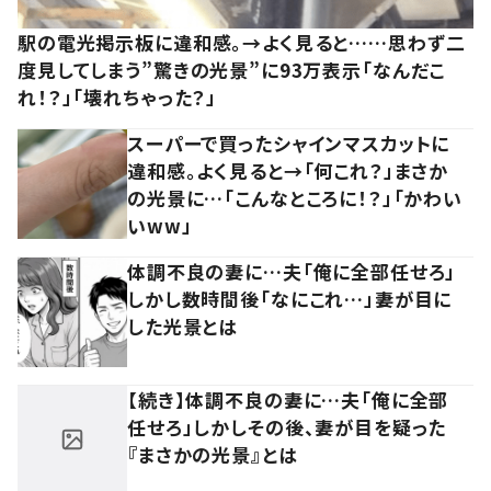
駅の電光掲示板に違和感。→よく見ると……思わず二
度見してしまう”驚きの光景”に93万表示「なんだこ
れ！？」「壊れちゃった？」
スーパーで買ったシャインマスカットに
違和感。よく見ると→「何これ？」まさか
の光景に…「こんなところに！？」「かわい
いww」
体調不良の妻に…夫「俺に全部任せろ」
しかし数時間後「なにこれ…」妻が目に
した光景とは
【続き】体調不良の妻に…夫「俺に全部
任せろ」しかしその後、妻が目を疑った
『まさかの光景』とは