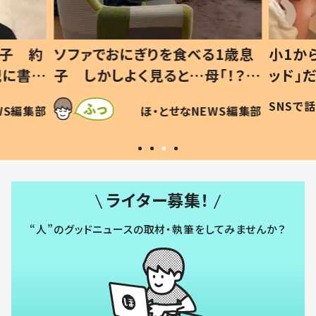
1歳息
小1から不登校、息子は「ギフテ
ひ孫に
「！？」
ッド」だった 父が“ウチ給食”を
が、抱
に「可愛
作り続ける理由とは #令和の親
「涙が
SNSで話題
ほ・とせなNEWS編集部
WS編集部
#令和の子
い」
ライター募集！
“人”のグッドニュースの取材・執筆をしてみませんか？