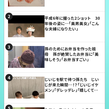
平成6年に撮った2ショット 30
年後の姿に…「美男美女」「こん
な夫婦になりたい」
孫のためにお弁当を作った祖
母 孫が絶賛したお弁当に「美
味しそう」「お弁当すごい」
じいじを駅で待つ孫たち じい
じが来た瞬間…！？「じいじイケ
メン」「デレッデレ」「嬉しくて可
愛くてたまらない」「幸せになれ
る」