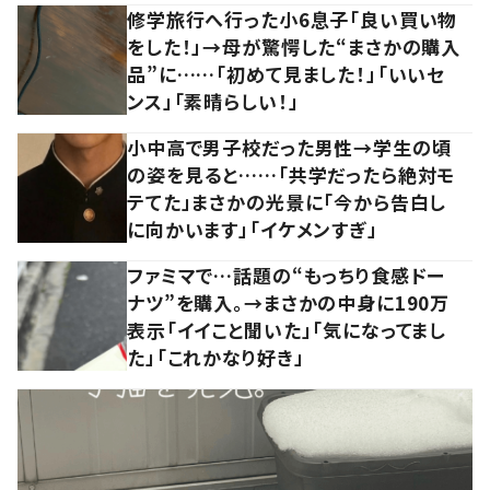
修学旅行へ行った小6息子「良い買い物
をした！」→母が驚愕した“まさかの購入
品”に……「初めて見ました！」「いいセ
ンス」「素晴らしい！」
小中高で男子校だった男性→学生の頃
の姿を見ると……「共学だったら絶対モ
テてた」まさかの光景に「今から告白し
に向かいます」「イケメンすぎ」
ファミマで…話題の“もっちり食感ドー
ナツ”を購入。→まさかの中身に190万
表示「イイこと聞いた」「気になってまし
た」「これかなり好き」