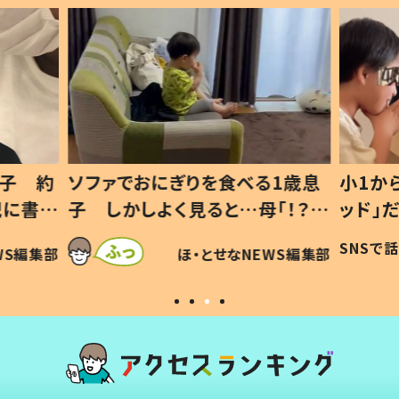
1歳息
小1から不登校、息子は「ギフテ
ひ孫に
「！？」
ッド」だった 父が“ウチ給食”を
が、抱
に「可愛
作り続ける理由とは #令和の親
「涙が
SNSで話題
ほ・とせなNEWS編集部
WS編集部
#令和の子
い」