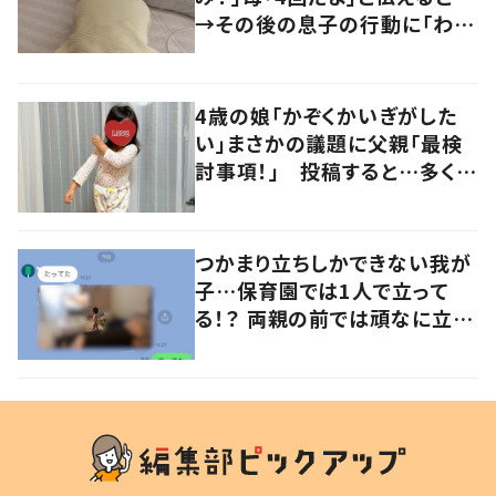
→その後の息子の行動に「わか
るよその気持ち」「うちの子も！」
の声
4歳の娘「かぞくかいぎがした
い」まさかの議題に父親「最検
討事項！」 投稿すると…多くの
意見が寄せられる！
つかまり立ちしかできない我が
子…保育園では1人で立って
る！？ 両親の前では頑なに立た
ない1歳児が可愛すぎる…！