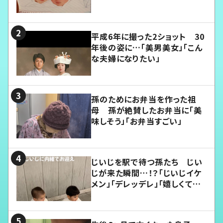
平成6年に撮った2ショット 30
年後の姿に…「美男美女」「こん
な夫婦になりたい」
孫のためにお弁当を作った祖
母 孫が絶賛したお弁当に「美
味しそう」「お弁当すごい」
じいじを駅で待つ孫たち じい
じが来た瞬間…！？「じいじイケ
メン」「デレッデレ」「嬉しくて可
愛くてたまらない」「幸せになれ
る」