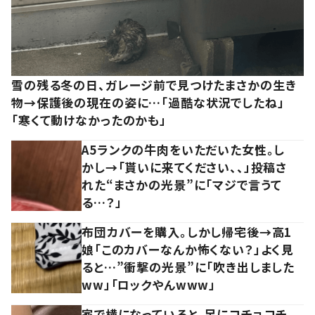
雪の残る冬の日、ガレージ前で見つけたまさかの生き
物→保護後の現在の姿に…「過酷な状況でしたね」
「寒くて動けなかったのかも」
A5ランクの牛肉をいただいた女性。し
かし→「貰いに来てください、、」投稿さ
れた“まさかの光景”に「マジで言うて
る…？」
布団カバーを購入。しかし帰宅後→高1
娘「このカバーなんか怖くない？」よく見
ると…”衝撃の光景”に「吹き出しました
ww」「ロックやんwww」
家で横になっていると、足にコチョコチ