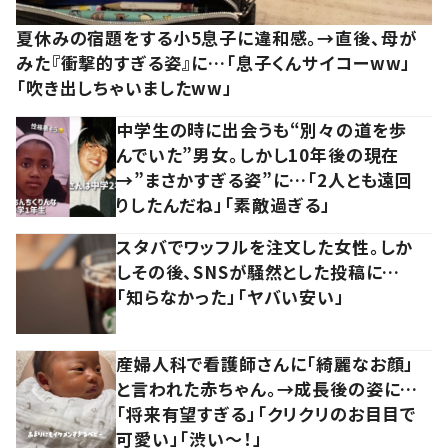
夏休みの宿題をする小5息子に違和感。→直後、母が
みた『衝撃的すぎる姿』に…「息子くんサイコーww」
「吹き出しちゃいましたww」
中学生の時に出会うも“別々の道を歩
んでいた”男女。しかし10年後の現在
→”まさかすぎる姿”に…「2人とも遠回
りしたんだね」「素敵過ぎる」
スタバでワッフルを注文した女性。しか
しその後、SNSが騒然とした投稿に…
「知らなかった」「ヤバい安い」
産婦人科で看護師さんに「綺麗なお顔」
と言われた赤ちゃん。→成長後の姿に…
「将来有望すぎる」「クリクリのお目目で
可愛い」「渋い～！」