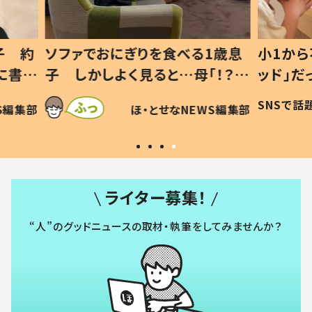
1歳息
小1から不登校、息子は「ギフテ
ひ孫に
「！？」
ッド」だった 父が“ウチ給食”を
が、抱
に「可愛
作り続ける理由とは #令和の親
「涙が
SNSで話題
ほ・とせなNEWS編集部
WS編集部
#令和の子
い」
ライター募集！
“人”のグッドニュースの取材・執筆をしてみませんか？