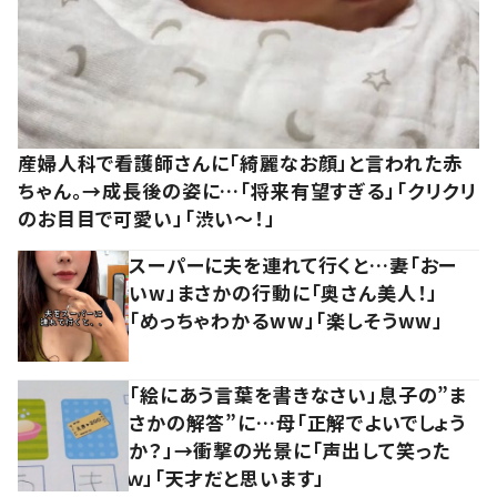
産婦人科で看護師さんに「綺麗なお顔」と言われた赤
ちゃん。→成長後の姿に…「将来有望すぎる」「クリクリ
のお目目で可愛い」「渋い～！」
スーパーに夫を連れて行くと…妻「おー
いw」まさかの行動に「奥さん美人！」
「めっちゃわかるww」「楽しそうww」
「絵にあう言葉を書きなさい」息子の”ま
さかの解答”に…母「正解でよいでしょう
か？」→衝撃の光景に「声出して笑った
ｗ」「天才だと思います」