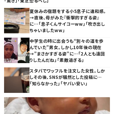
「驚き」「東芝恐るべし」
夏休みの宿題をする小5息子に違和感。
→直後、母がみた『衝撃的すぎる姿』
に…「息子くんサイコーww」「吹き出し
ちゃいましたww」
中学生の時に出会うも“別々の道を歩
んでいた”男女。しかし10年後の現在
→”まさかすぎる姿”に…「2人とも遠回
りしたんだね」「素敵過ぎる」
スタバでワッフルを注文した女性。しか
しその後、SNSが騒然とした投稿に…
「知らなかった」「ヤバい安い」