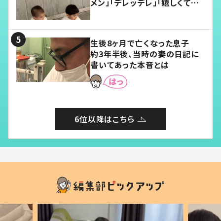
メン」「デレッデレ」「嬉しくて可
愛くてたまらない」「幸せになれ
る」
生後8ヶ月で亡くなった息子
約3年半後、当時の妻の日記に
書いてあった本音とは
6位以降はこちら