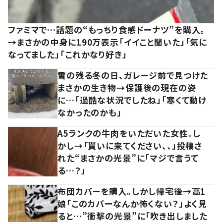
ファミマで…話題の“もっちり食感ドーナツ”を購入。
→まさかの中身に190万表示「イイこと聞いた」「気に
なってました」「これかなり好き」
雪の残る冬の日、ガレージ前で見つけた
まさかの生き物→保護後の現在の姿
に…「過酷な状況でしたね」「寒くて動け
なかったのかも」
A5ランクの牛肉をいただいた女性。し
かし→「貰いに来てください、、」投稿さ
れた“まさかの光景”に「マジで言うて
る…？」
布団カバーを購入。しかし帰宅後→高1
娘「このカバーなんか怖くない？」よく見
ると…”衝撃の光景”に「吹き出しました