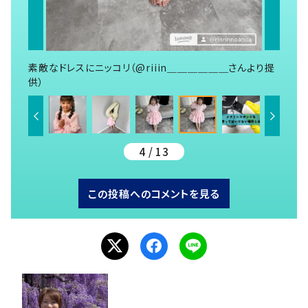
素敵なドレスにニッコリ（@riiin＿＿＿＿＿＿さんより提
供）
4 / 13
この投稿へのコメントを見る