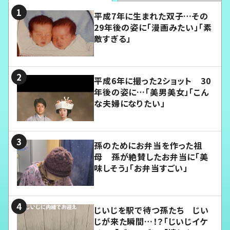
平成7年に生まれた双子…その
29年後の姿に「漫画みたい」「素
敵すぎる」
平成6年に撮った2ショット 30
年後の姿に…「美男美女」「こん
な夫婦になりたい」
孫のためにお弁当を作った祖
母 孫が絶賛したお弁当に「美
味しそう」「お弁当すごい」
じいじを駅で待つ孫たち じい
じが来た瞬間…！？「じいじイケ