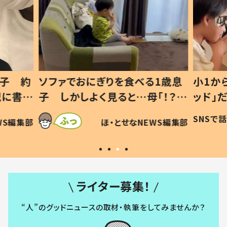
1歳息
小1から不登校、息子は「ギフテ
ひ孫に
「！？」
ッド」だった 父が“ウチ給食”を
が、抱
に「可愛
作り続ける理由とは #令和の親
「涙が
SNSで話題
ほ・とせなNEWS編集部
WS編集部
#令和の子
い」
ライター募集！
“人”のグッドニュースの取材・執筆をしてみませんか？