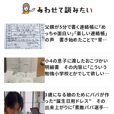
父親が5分で書く連絡帳に「め
っちゃ面白い」「楽しい連絡帳」
の声 書き始めたことで“育児
に変化”も
小4の息子に渡したおこづかい
明細書 その内容に「こういう
勉強小学校とかでして欲しい」
「社会勉強になりますね」の声
3歳になる娘のためにパパが作
った“誕生日用ドレス” その
出来上がりに「素敵パパ選手権
優勝」「パパさんカッコいい」の