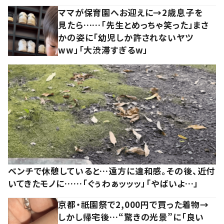
ママが保育園へお迎えに→2歳息子を
見たら……「先生とめっちゃ笑った」まさ
かの姿に「幼児しか許されないヤツ
ww」「大渋滞すぎるw」
ベンチで休憩していると…遠方に違和感。その後、近付
いてきたモノに……「ぐぅわぁッッッ」「やばいよ…」
京都・祇園祭で2,000円で買った着物→
しかし帰宅後…“驚きの光景”に「良い