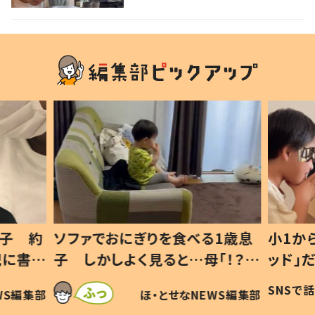
声
1歳息
小1から不登校、息子は「ギフテ
ひ孫に
「！？」
ッド」だった 父が“ウチ給食”を
が、抱
に「可愛
作り続ける理由とは #令和の親
「涙が
SNSで話題
ほ・とせなNEWS編集部
WS編集部
#令和の子
い」