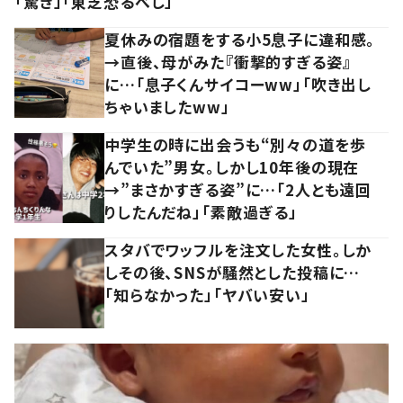
「驚き」「東芝恐るべし」
夏休みの宿題をする小5息子に違和感。
→直後、母がみた『衝撃的すぎる姿』
に…「息子くんサイコーww」「吹き出し
ちゃいましたww」
中学生の時に出会うも“別々の道を歩
んでいた”男女。しかし10年後の現在
→”まさかすぎる姿”に…「2人とも遠回
りしたんだね」「素敵過ぎる」
スタバでワッフルを注文した女性。しか
しその後、SNSが騒然とした投稿に…
「知らなかった」「ヤバい安い」