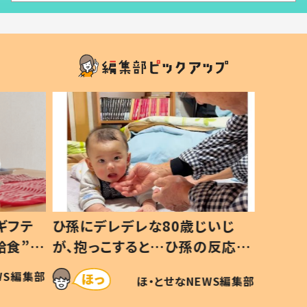
ギフテ
ひ孫にデレデレな80歳じいじ
給食”を
が、抱っこすると…ひ孫の反応に
和の親
「涙が出ました」「可愛くて仕方な
WS編集部
ほ・とせなNEWS編集部
い」