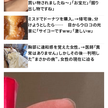
買い物されましたね～」「お宝だ」「掘り
出し物ですね」
ミスドでドーナツを購入。→帰宅後、分
けようとしたら…… 目からウロコの光
景に「サイコーですww」「激しいw」
胸部に違和感を覚えた女性。→医師「異
常はありません」しかしその後…判明し
た”まさかの病”。女性の現在に迫る