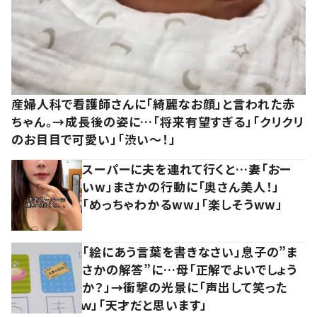
産婦人科で看護師さんに「綺麗なお顔」と言われた赤
ちゃん。→成長後の姿に…「将来有望すぎる」「クリクリ
のお目目で可愛い」「渋い～！」
スーパーに夫を連れて行くと…妻「おー
いw」まさかの行動に「奥さん美人！」
「めっちゃわかるww」「楽しそうww」
「絵にあう言葉を書きなさい」息子の”ま
さかの解答”に…母「正解でよいでしょう
か？」→衝撃の光景に「声出して笑った
ｗ」「天才だと思います」