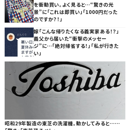
を衝動買い。よく見ると…“驚きの光
景”に「これは即買い」「1000円だった
のですか？！」
嫁「こんな帰りたくなる義実家ある！？」
義父から届いた“衝撃のメッセー
ジ”に…「絶対帰省する！」「私が行きた
い」
昭和29年製造の東芝の洗濯機。動かしてみると……