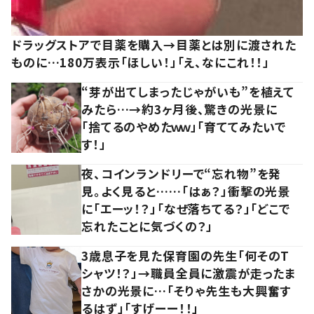
ドラッグストアで目薬を購入→目薬とは別に渡された
ものに…180万表示「ほしい！」「え、なにこれ！！」
“芽が出てしまったじゃがいも”を植えて
みたら…→約3ヶ月後、驚きの光景に
「捨てるのやめたｗｗ」「育ててみたいで
す！」
夜、コインランドリーで“忘れ物”を発
見。よく見ると……「はぁ？」衝撃の光景
に「エーッ！？」「なぜ落ちてる？」「どこで
忘れたことに気づくの？」
3歳息子を見た保育園の先生「何そのT
シャツ！？」→職員全員に激震が走ったま
さかの光景に…「そりゃ先生も大興奮す
るはず」「すげーー！！」