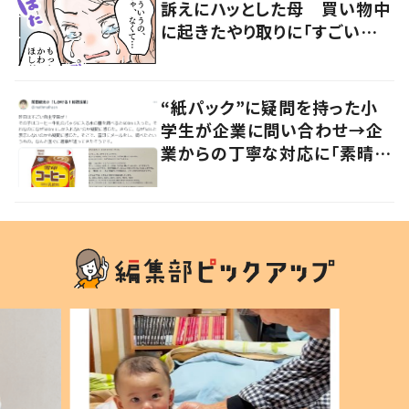
訴えにハッとした母 買い物中
に起きたやり取りに「すごい分
かる」「改めて気付かされた」
“紙パック”に疑問を持った小
学生が企業に問い合わせ→企
業からの丁寧な対応に「素晴ら
しい」の声