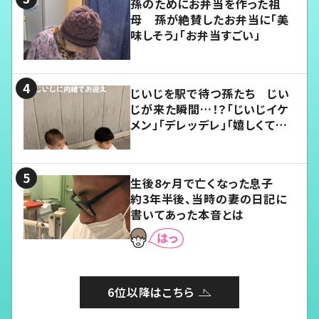
孫のためにお弁当を作った祖
母 孫が絶賛したお弁当に「美
味しそう」「お弁当すごい」
じいじを駅で待つ孫たち じい
じが来た瞬間…！？「じいじイケ
メン」「デレッデレ」「嬉しくて可
愛くてたまらない」「幸せになれ
る」
生後8ヶ月で亡くなった息子
約3年半後、当時の妻の日記に
書いてあった本音とは
6位以降はこちら