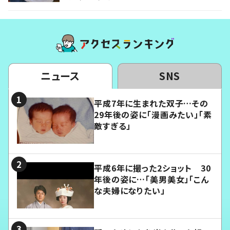
ニュース
SNS
平成7年に生まれた双子…その
29年後の姿に「漫画みたい」「素
敵すぎる」
平成6年に撮った2ショット 30
年後の姿に…「美男美女」「こん
な夫婦になりたい」