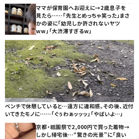
ママが保育園へお迎えに→2歳息子を
見たら……「先生とめっちゃ笑った」まさ
かの姿に「幼児しか許されないヤツ
ww」「大渋滞すぎるw」
ベンチで休憩していると…遠方に違和感。その後、近付
いてきたモノに……「ぐぅわぁッッッ」「やばいよ…」
京都・祇園祭で2,000円で買った着物→
しかし帰宅後…“驚きの光景”に「良い