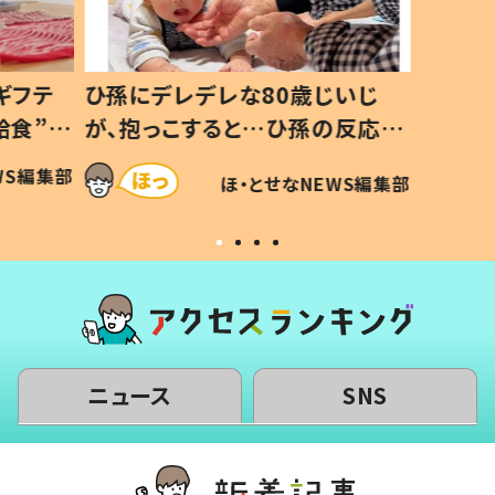
ギフテ
ひ孫にデレデレな80歳じいじ
給食”を
が、抱っこすると…ひ孫の反応に
和の親
「涙が出ました」「可愛くて仕方な
WS編集部
ほ・とせなNEWS編集部
い」
ニュース
SNS