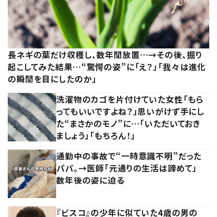
長ネギの葉だけ収穫し、数年間放置…→その後、掘り
起こしてみた結果…“驚愕の姿”に「え？」「我々は進化
の瞬間を目にしたのか」
洗濯物のカゴを片付けていた女性「もら
ってもいいですよね？」思いがけず手にし
た“まさかのモノ”に…「いただいておき
ましょう」「もちろん！」
通勤中の事故で“一時意識不明”だった
パパ。→医師「元通りの生活は諦めて」
数年後の姿に迫る
『ビスコ』の少年に似ていた4歳の男の