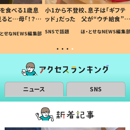
1歳息
小1から不登校、息子は「ギフテ
ひ孫に
「！？」
ッド」だった 父が“ウチ給食”を
が、抱
に「可愛
作り続ける理由とは #令和の親
「涙が
SNSで話題
ほ・とせなNEWS編集部
WS編集部
#令和の子
い」
ニュース
SNS