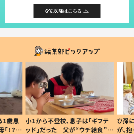
6位以降はこちら
1歳息
小1から不登校、息子は「ギフテ
ひ孫に
「！？」
ッド」だった 父が“ウチ給食”を
が、抱