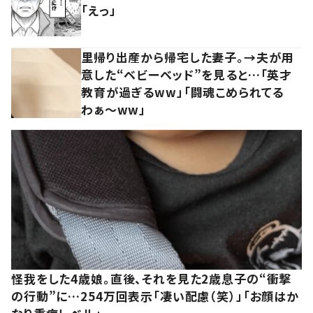
「えっ」
里帰り出産から帰宅した妻子。→夫が用
意した“ベビーベッド”を見ると…「英才
教育が過ぎるww」「闘魂こめられてる
わぁ～ww」
怪我をした4歳娘。直後、それを見た2歳息子の“衝撃
の行動”に…254万回表示「凄い配慮（笑）」「お顔はか