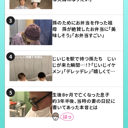
孫のためにお弁当を作った祖
母 孫が絶賛したお弁当に「美
味しそう」「お弁当すごい」
じいじを駅で待つ孫たち じい
じが来た瞬間…！？「じいじイケ
メン」「デレッデレ」「嬉しくて可
愛くてたまらない」「幸せになれ
る」
生後8ヶ月で亡くなった息子
約3年半後、当時の妻の日記に
書いてあった本音とは