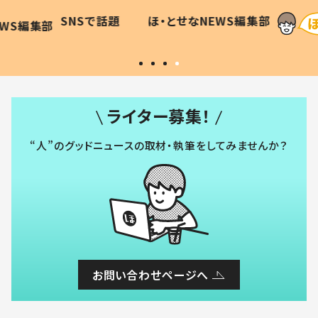
に「可愛
作り続ける理由とは #令和の親
「涙が
SNSで話題
ほ・とせなNEWS編集部
WS編集部
#令和の子
い」
ライター募集！
“人”のグッドニュースの取材・執筆をしてみませんか？
お問い合わせページへ