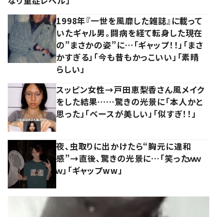
なり重症レベル」
1998年『一世を風靡した雑誌』に載って
いたギャル男。闘病を経て転身した現在
の”まさかの姿”に…「ギャップ！！」「まさ
かすぎる」「今も昔もかっこいい」「素晴
らしい」
スッピン女性→戸田恵梨香さん風メイク
をした結果……驚きの光景に「本人かと
思った」「ベースが美しい」「似すぎ！！」
夜、虫取りに出かけたら“胸元に違和
感”→直後、驚きの光景に…「笑ったｗｗ
ｗ」「ギャップww」