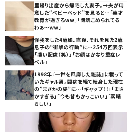
里帰り出産から帰宅した妻子。→夫が用
意した“ベビーベッド”を見ると…「英才
教育が過ぎるww」「闘魂こめられてる
わぁ～ww」
怪我をした4歳娘。直後、それを見た2歳
息子の“衝撃の行動”に…254万回表示
「凄い配慮（笑）」「お顔はかなり重症レ
ベル」
1998年『一世を風靡した雑誌』に載って
いたギャル男。闘病を経て転身した現在
の”まさかの姿”に…「ギャップ！！」「まさ
かすぎる」「今も昔もかっこいい」「素晴
らしい」