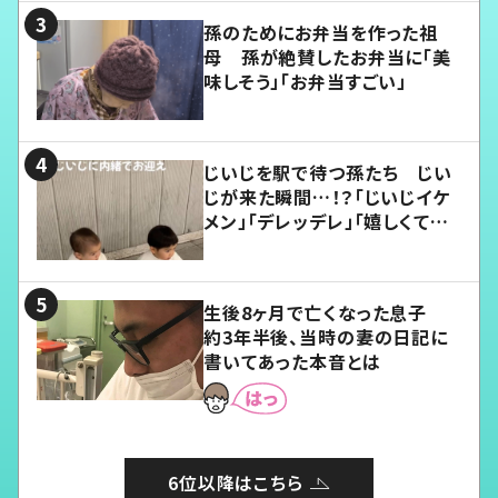
孫のためにお弁当を作った祖
母 孫が絶賛したお弁当に「美
味しそう」「お弁当すごい」
じいじを駅で待つ孫たち じい
じが来た瞬間…！？「じいじイケ
メン」「デレッデレ」「嬉しくて可
愛くてたまらない」「幸せになれ
る」
生後8ヶ月で亡くなった息子
約3年半後、当時の妻の日記に
書いてあった本音とは
6位以降はこちら