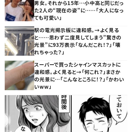
男女。それから15年…小中高と同じだっ
た2人の“現在の姿”に……「大人になっ
ても可愛い」
駅の電光掲示板に違和感。→よく見る
と……思わず二度見してしまう”驚きの
光景”に93万表示「なんだこれ！？」「壊
れちゃった？」
スーパーで買ったシャインマスカットに
違和感。よく見ると→「何これ？」まさか
の光景に…「こんなところに！？」「かわい
いww」