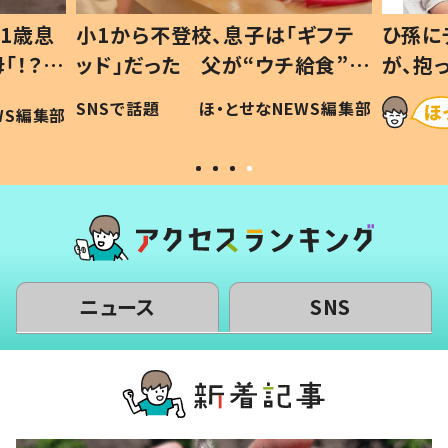
1歳息
小1から不登校、息子は「ギフテ
ひ孫に
「！？」
ッド」だった 父が“ウチ給食”を
が、抱
に「可愛
作り続ける理由とは #令和の親
「涙が
SNSで話題
ほ・とせなNEWS編集部
WS編集部
#令和の子
い」
ニュース
SNS