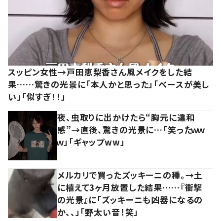
スッピン女性→戸田恵梨香さん風メイクをした結
果……驚きの光景に「本人かと思った」「ベースが美し
い」「似すぎ！！」
夜、虫取りに出かけたら“胸元に違和
感”→直後、驚きの光景に…「笑ったｗｗ
ｗ」「ギャップww」
メルカリで買ったズッキーニの種。→土
に植えて3ヶ月放置した結果……『衝撃
の光景』に「ズッキーニも凶器になるの
か、、」「野太い音！笑」