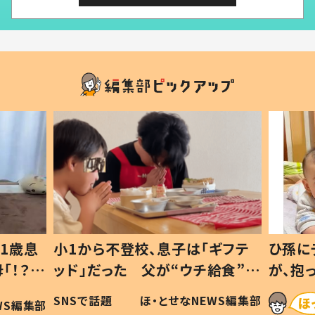
1歳息
小1から不登校、息子は「ギフテ
ひ孫に
「！？」
ッド」だった 父が“ウチ給食”を
が、抱
に「可愛
作り続ける理由とは #令和の親
「涙が
SNSで話題
ほ・とせなNEWS編集部
WS編集部
#令和の子
い」