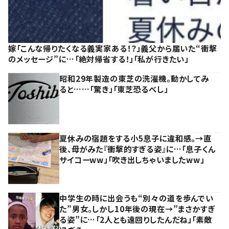
嫁「こんな帰りたくなる義実家ある！？」義父から届いた“衝撃
のメッセージ”に…「絶対帰省する！」「私が行きたい」
昭和29年製造の東芝の洗濯機。動かしてみ
ると……「驚き」「東芝恐るべし」
夏休みの宿題をする小5息子に違和感。→直
後、母がみた『衝撃的すぎる姿』に…「息子くん
サイコーww」「吹き出しちゃいましたww」
中学生の時に出会うも“別々の道を歩んでい
た”男女。しかし10年後の現在→”まさかすぎ
る姿”に…「2人とも遠回りしたんだね」「素敵