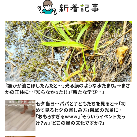
「誰かが油こぼしたんだと…」光る膜のような水たまり。→まさ
かの正体に…「知らなかった！！」「新たな学び…」
七夕当日…パパと子どもたちを見ると→「初
めて見る七夕の楽しみ方」衝撃の光景に…
「おもろすぎるwww」「そういうイベントだっ
け？w」「どこの星の文化ですか？」