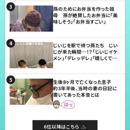
孫のためにお弁当を作った祖
母 孫が絶賛したお弁当に「美
味しそう」「お弁当すごい」
じいじを駅で待つ孫たち じい
じが来た瞬間…！？「じいじイケ
メン」「デレッデレ」「嬉しくて可
愛くてたまらない」「幸せになれ
る」
生後8ヶ月で亡くなった息子
約3年半後、当時の妻の日記に
書いてあった本音とは
6位以降はこちら