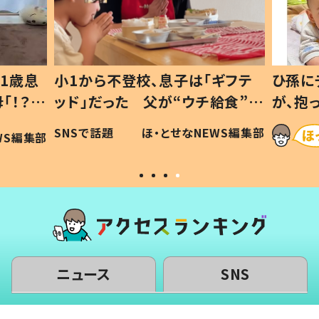
1歳息
小1から不登校、息子は「ギフテ
ひ孫に
「！？」
ッド」だった 父が“ウチ給食”を
が、抱
に「可愛
作り続ける理由とは #令和の親
「涙が
SNSで話題
ほ・とせなNEWS編集部
WS編集部
#令和の子
い」
ニュース
SNS