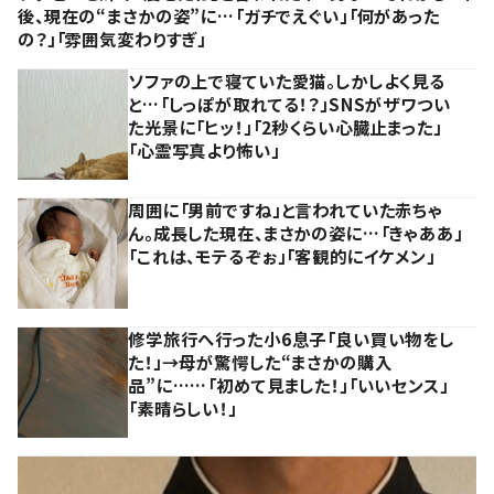
後、現在の“まさかの姿”に…「ガチでえぐい」「何があった
の？」「雰囲気変わりすぎ」
ソファの上で寝ていた愛猫。しかしよく見る
と…「しっぽが取れてる！？」SNSがザワつい
た光景に「ヒッ！」「2秒くらい心臓止まった」
「心霊写真より怖い」
周囲に「男前ですね」と言われていた赤ちゃ
ん。成長した現在、まさかの姿に…「きゃああ」
「これは、モテるぞぉ」「客観的にイケメン」
修学旅行へ行った小6息子「良い買い物をし
た！」→母が驚愕した“まさかの購入
品”に……「初めて見ました！」「いいセンス」
「素晴らしい！」