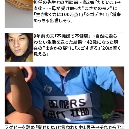
担任の先生との面談前…高3娘「ただいま」→
直後……母が受け取った”まさかのモノ”に
「生き抜く力に100万点！」「シゴデキ！！」「将来
めっちゃ出世しそう」
9年前の夫「不機嫌で不健康」→自然に逆ら
わない生活を送った結果…42歳になった現
在の”まさかの姿”に「スゴすぎる」「20は若く
見える」
ラグビーを辞め「痩せたね」と言われた中1男子→それから7年