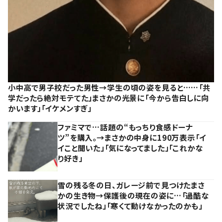
小中高で男子校だった男性→学生の頃の姿を見ると……「共
学だったら絶対モテてた」まさかの光景に「今から告白しに向
かいます」「イケメンすぎ」
ファミマで…話題の“もっちり食感ドーナ
ツ”を購入。→まさかの中身に190万表示「イ
イこと聞いた」「気になってました」「これかな
り好き」
雪の残る冬の日、ガレージ前で見つけたまさ
かの生き物→保護後の現在の姿に…「過酷な
状況でしたね」「寒くて動けなかったのかも」