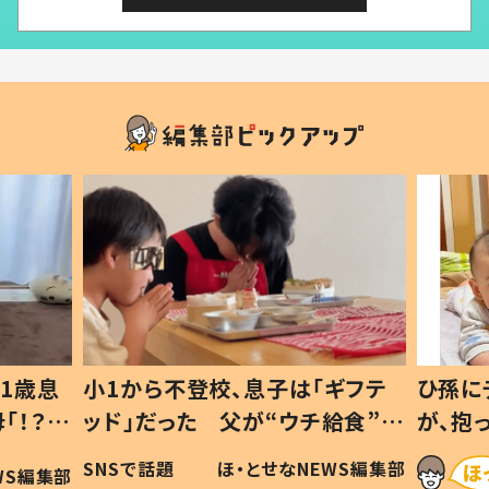
1歳息
小1から不登校、息子は「ギフテ
ひ孫に
「！？」
ッド」だった 父が“ウチ給食”を
が、抱
に「可愛
作り続ける理由とは #令和の親
「涙が
SNSで話題
ほ・とせなNEWS編集部
WS編集部
#令和の子
い」