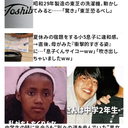
昭和29年製造の東芝の洗濯機。動かし
てみると……「驚き」「東芝恐るべし」
夏休みの宿題をする小5息子に違和感。
→直後、母がみた『衝撃的すぎる姿』
に…「息子くんサイコーww」「吹き出し
ちゃいましたww」
中学生の時に出会うも“別々の道を歩んでいた”男女。