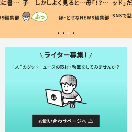
「！？」
ッド」だった 父が“ウチ給食”を
が、抱
に「可愛
作り続ける理由とは #令和の親
「涙が
SNSで話題
ほ・とせなNEWS編集部
WS編集部
#令和の子
い」
ライター募集！
“人”のグッドニュースの取材・執筆をしてみませんか？
お問い合わせページへ