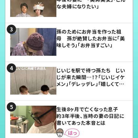
な夫婦になりたい」
孫のためにお弁当を作った祖
母 孫が絶賛したお弁当に「美
味しそう」「お弁当すごい」
じいじを駅で待つ孫たち じい
じが来た瞬間…！？「じいじイケ
メン」「デレッデレ」「嬉しくて可
愛くてたまらない」「幸せになれ
る」
生後8ヶ月で亡くなった息子
約3年半後、当時の妻の日記に
書いてあった本音とは