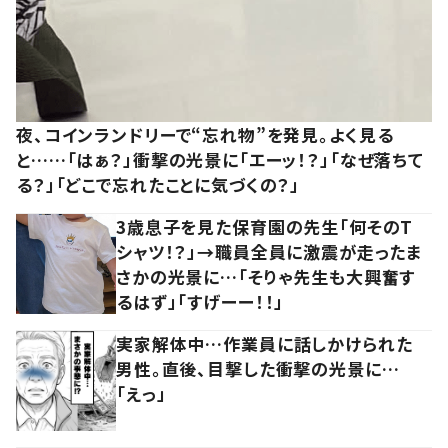
夜、コインランドリーで“忘れ物”を発見。よく見る
と……「はぁ？」衝撃の光景に「エーッ！？」「なぜ落ちて
る？」「どこで忘れたことに気づくの？」
3歳息子を見た保育園の先生「何そのT
シャツ！？」→職員全員に激震が走ったま
さかの光景に…「そりゃ先生も大興奮す
るはず」「すげーー！！」
実家解体中…作業員に話しかけられた
男性。直後、目撃した衝撃の光景に…
「えっ」