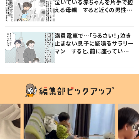
泣いている赤ちゃんを片手で抱
える母親 すると近くの男性が
声をかけ…「涙が出そうでした」
満員電車で…「うるさい！」泣き
止まない息子に怒鳴るサラリー
マン すると、前に座っていた
女性からの助け船に「感謝いっ
ぱい」