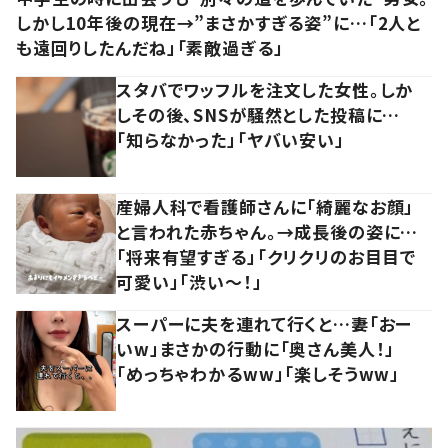
しかし10年後の現在→”まさかすぎる姿”に…「2人と
も遠回りしたんだね」「素敵過ぎる」
スタバでワッフルを注文した女性。しか
しその後、SNSが騒然とした投稿に…
「知らなかった」「ヤバい安い」
産婦人科で看護師さんに「綺麗なお顔」
と言われた赤ちゃん。→成長後の姿に…
「将来有望すぎる」「クリクリのお目目で
可愛い」「渋い～！」
スーパーに夫を連れて行くと…妻「おー
いw」まさかの行動に「奥さん美人！」
「めっちゃわかるww」「楽しそうww」