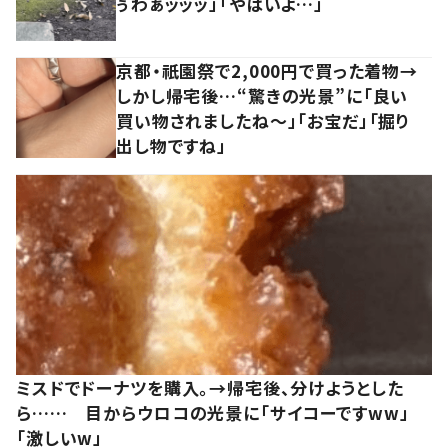
ぅわぁッッッ」「やばいよ…」
京都・祇園祭で2,000円で買った着物→
しかし帰宅後…“驚きの光景”に「良い
買い物されましたね～」「お宝だ」「掘り
出し物ですね」
ミスドでドーナツを購入。→帰宅後、分けようとした
ら…… 目からウロコの光景に「サイコーですww」
「激しいw」