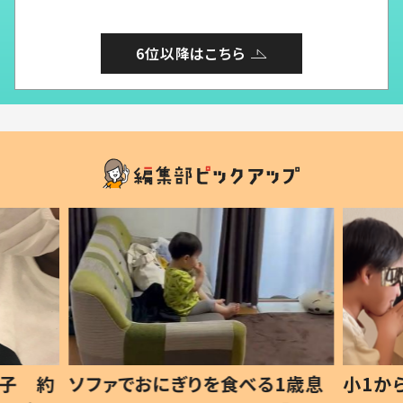
6位以降はこちら
1歳息
小1から不登校、息子は「ギフテ
ひ孫に