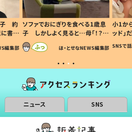
1歳息
小1から不登校、息子は「ギフテ
ひ孫に
「！？」
ッド」だった 父が“ウチ給食”を
が、抱
に「可愛
作り続ける理由とは #令和の親
「涙が
SNSで話題
ほ・とせなNEWS編集部
WS編集部
#令和の子
い」
ニュース
SNS