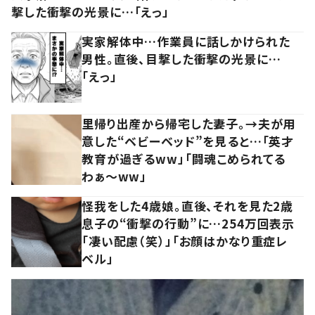
撃した衝撃の光景に…「えっ」
実家解体中…作業員に話しかけられた
男性。直後、目撃した衝撃の光景に…
「えっ」
里帰り出産から帰宅した妻子。→夫が用
意した“ベビーベッド”を見ると…「英才
教育が過ぎるww」「闘魂こめられてる
わぁ～ww」
怪我をした4歳娘。直後、それを見た2歳
息子の“衝撃の行動”に…254万回表示
「凄い配慮（笑）」「お顔はかなり重症レ
ベル」