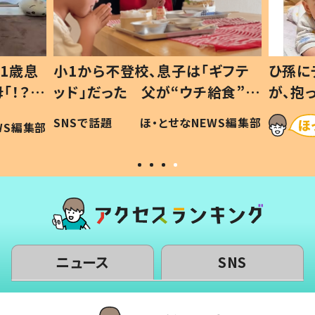
1歳息
小1から不登校、息子は「ギフテ
ひ孫に
「！？」
ッド」だった 父が“ウチ給食”を
が、抱
に「可愛
作り続ける理由とは #令和の親
「涙が
SNSで話題
ほ・とせなNEWS編集部
WS編集部
#令和の子
い」
ニュース
SNS