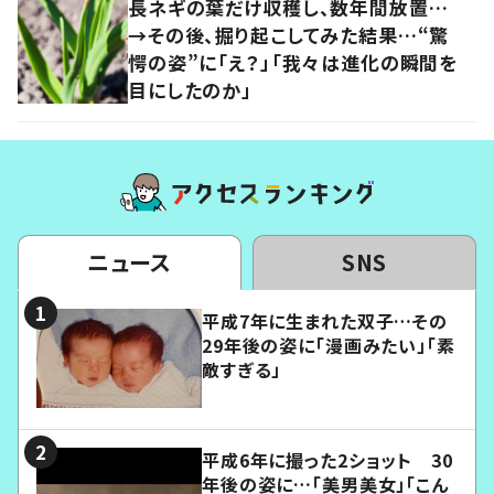
長ネギの葉だけ収穫し、数年間放置…
→その後、掘り起こしてみた結果…“驚
愕の姿”に「え？」「我々は進化の瞬間を
目にしたのか」
ニュース
SNS
平成7年に生まれた双子…その
29年後の姿に「漫画みたい」「素
敵すぎる」
平成6年に撮った2ショット 30
年後の姿に…「美男美女」「こん