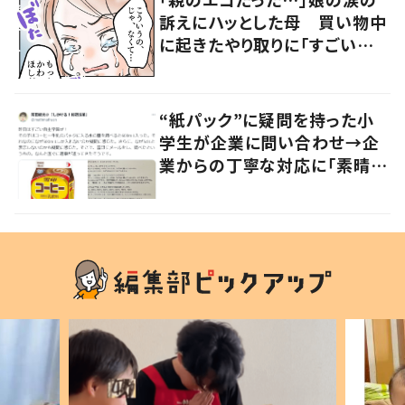
訴えにハッとした母 買い物中
に起きたやり取りに「すごい分
かる」「改めて気付かされた」
“紙パック”に疑問を持った小
学生が企業に問い合わせ→企
業からの丁寧な対応に「素晴ら
しい」の声