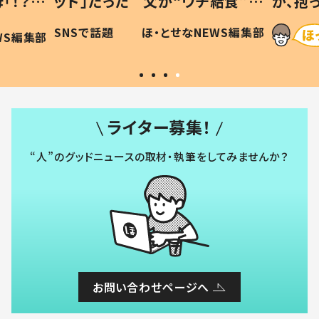
「！？」
ッド」だった 父が“ウチ給食”を
が、抱
に「可愛
作り続ける理由とは #令和の親
「涙が
SNSで話題
ほ・とせなNEWS編集部
WS編集部
#令和の子
い」
ライター募集！
“人”のグッドニュースの取材・執筆をしてみませんか？
お問い合わせページへ