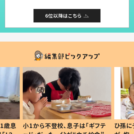
6位以降はこちら
1歳息
小1から不登校、息子は「ギフテ
ひ孫に