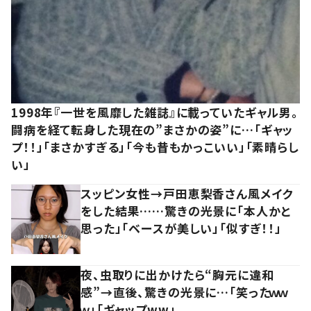
1998年『一世を風靡した雑誌』に載っていたギャル男。
闘病を経て転身した現在の”まさかの姿”に…「ギャッ
プ！！」「まさかすぎる」「今も昔もかっこいい」「素晴らし
い」
スッピン女性→戸田恵梨香さん風メイク
をした結果……驚きの光景に「本人かと
思った」「ベースが美しい」「似すぎ！！」
夜、虫取りに出かけたら“胸元に違和
感”→直後、驚きの光景に…「笑ったｗｗ
ｗ」「ギャップww」