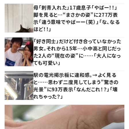
母「刺青入れた」17歳息子「やばー！！」
脚を見ると…“まさかの姿”に277万表
示「違う意味でやばーー（笑）」「な、なる
ほど！！」
「好き同士」だけど付き合っていなかった
男女。それから15年…小中高と同じだっ
た2人の“現在の姿”に……「大人になっ
ても可愛い」
駅の電光掲示板に違和感。→よく見る
と……思わず二度見してしまう”驚きの
光景”に93万表示「なんだこれ！？」「壊
れちゃった？」