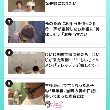
な夫婦になりたい」
孫のためにお弁当を作った祖
母 孫が絶賛したお弁当に「美
味しそう」「お弁当すごい」
じいじを駅で待つ孫たち じい
じが来た瞬間…！？「じいじイケ
メン」「デレッデレ」「嬉しくて可
愛くてたまらない」「幸せになれ
る」
生後8ヶ月で亡くなった息子
約3年半後、当時の妻の日記に
書いてあった本音とは