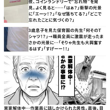
夜、コインランドリーで“忘れ物”を発
見。よく見ると……「はぁ？」衝撃の光景
に「エーッ！？」「なぜ落ちてる？」「どこで
忘れたことに気づくの？」
3歳息子を見た保育園の先生「何そのT
シャツ！？」→職員全員に激震が走ったま
さかの光景に…「そりゃ先生も大興奮す
るはず」「すげーー！！」
実家解体中…作業員に話しかけられた男性。直後、目