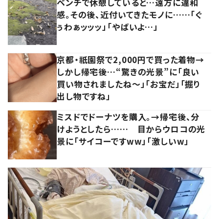
ベンチで休憩していると…遠方に違和
感。その後、近付いてきたモノに……「ぐ
ぅわぁッッッ」「やばいよ…」
京都・祇園祭で2,000円で買った着物→
しかし帰宅後…“驚きの光景”に「良い
買い物されましたね～」「お宝だ」「掘り
出し物ですね」
ミスドでドーナツを購入。→帰宅後、分
けようとしたら…… 目からウロコの光
景に「サイコーですww」「激しいw」