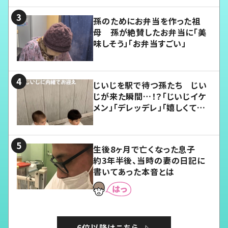
孫のためにお弁当を作った祖
母 孫が絶賛したお弁当に「美
味しそう」「お弁当すごい」
じいじを駅で待つ孫たち じい
じが来た瞬間…！？「じいじイケ
メン」「デレッデレ」「嬉しくて可
愛くてたまらない」「幸せになれ
る」
生後8ヶ月で亡くなった息子
約3年半後、当時の妻の日記に
書いてあった本音とは
6位以降はこちら