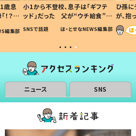
1歳息
小1から不登校、息子は「ギフテ
ひ孫に
「！？」
ッド」だった 父が“ウチ給食”を
が、抱
に「可愛
作り続ける理由とは #令和の親
「涙が
SNSで話題
ほ・とせなNEWS編集部
WS編集部
#令和の子
い」
ニュース
SNS