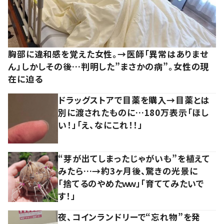
胸部に違和感を覚えた女性。→医師「異常はありませ
ん」しかしその後…判明した”まさかの病”。女性の現
在に迫る
ドラッグストアで目薬を購入→目薬とは
別に渡されたものに…180万表示「ほし
い！」「え、なにこれ！！」
“芽が出てしまったじゃがいも”を植えて
みたら…→約3ヶ月後、驚きの光景に
「捨てるのやめたｗｗ」「育ててみたいで
す！」
夜、コインランドリーで“忘れ物”を発