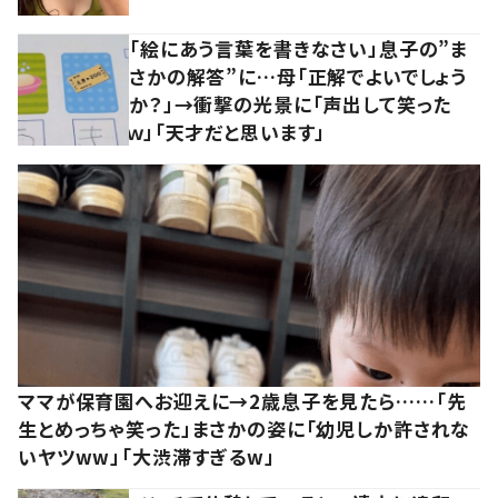
「絵にあう言葉を書きなさい」息子の”ま
さかの解答”に…母「正解でよいでしょう
か？」→衝撃の光景に「声出して笑った
ｗ」「天才だと思います」
ママが保育園へお迎えに→2歳息子を見たら……「先
生とめっちゃ笑った」まさかの姿に「幼児しか許されな
いヤツww」「大渋滞すぎるw」