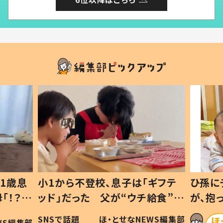
1歳息
小1から不登校、息子は「ギフテ
ひ孫に
「！？」
ッド」だった 父が“ウチ給食”を
が、抱
に「可愛
作り続ける理由とは #令和の親
「涙が
SNSで話題
ほ・とせなNEWS編集部
WS編集部