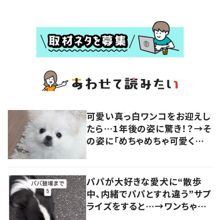
可愛い真っ白ワンコをお迎えし
たら…1年後の姿に驚き！？→そ
の姿に「めちゃめちゃ可愛くて
笑いました」「個性が光ってる」
の声
パパが大好きな愛犬に“散歩
中、内緒でパパとすれ違う”サプ
ライズをすると…→ワンちゃん
の反応に「可愛すぎる」「賢い