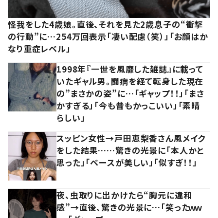
怪我をした4歳娘。直後、それを見た2歳息子の“衝撃
の行動”に…254万回表示「凄い配慮（笑）」「お顔はか
なり重症レベル」
1998年『一世を風靡した雑誌』に載って
いたギャル男。闘病を経て転身した現在
の”まさかの姿”に…「ギャップ！！」「まさ
かすぎる」「今も昔もかっこいい」「素晴
らしい」
スッピン女性→戸田恵梨香さん風メイク
をした結果……驚きの光景に「本人かと
思った」「ベースが美しい」「似すぎ！！」
夜、虫取りに出かけたら“胸元に違和
感”→直後、驚きの光景に…「笑ったｗｗ