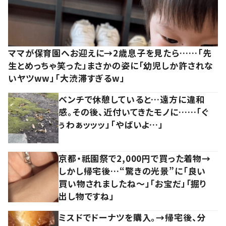
ママが保育園へお迎えに→2歳息子を見たら……「先
生とめっちゃ笑った」まさかの姿に「幼児しか許されな
いヤツww」「大渋滞すぎるw」
ベンチで休憩していると…遠方に違和
感。その後、近付いてきたモノに……「ぐ
ぅわぁッッッ」「やばいよ…」
京都・祇園祭で2,000円で買った着物→
しかし帰宅後…“驚きの光景”に「良い
買い物されましたね～」「お宝だ」「掘り
出し物ですね」
ミスドでドーナツを購入。→帰宅後、分