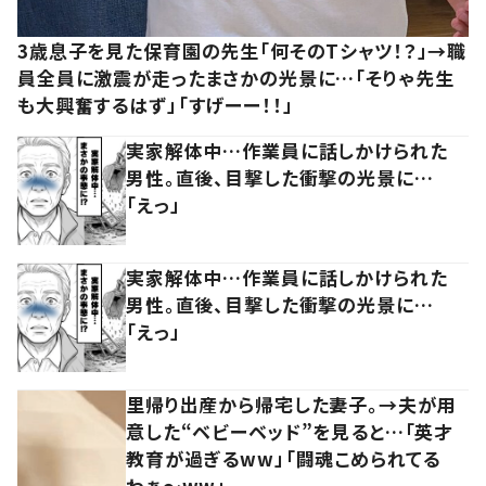
3歳息子を見た保育園の先生「何そのTシャツ！？」→職
員全員に激震が走ったまさかの光景に…「そりゃ先生
も大興奮するはず」「すげーー！！」
実家解体中…作業員に話しかけられた
男性。直後、目撃した衝撃の光景に…
「えっ」
実家解体中…作業員に話しかけられた
男性。直後、目撃した衝撃の光景に…
「えっ」
里帰り出産から帰宅した妻子。→夫が用
意した“ベビーベッド”を見ると…「英才
教育が過ぎるww」「闘魂こめられてる
わぁ～ww」