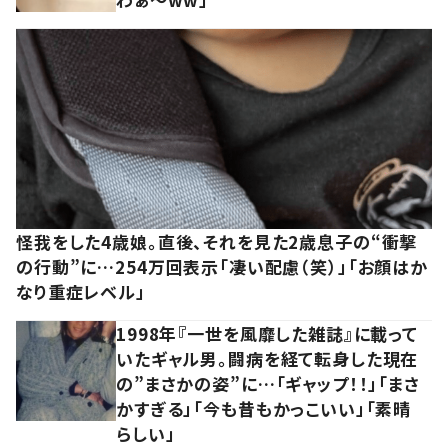
怪我をした4歳娘。直後、それを見た2歳息子の“衝撃
の行動”に…254万回表示「凄い配慮（笑）」「お顔はか
なり重症レベル」
1998年『一世を風靡した雑誌』に載って
いたギャル男。闘病を経て転身した現在
の”まさかの姿”に…「ギャップ！！」「まさ
かすぎる」「今も昔もかっこいい」「素晴
らしい」