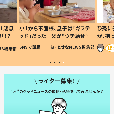
ギフテ
ひ孫にデレデレな80歳じいじ
給食”を
が、抱っこすると…ひ孫の反応に
和の親
「涙が出ました」「可愛くて仕方な
WS編集部
ほ・とせなNEWS編集部
い」
ライター募集！
“人”のグッドニュースの取材・執筆をしてみませんか？