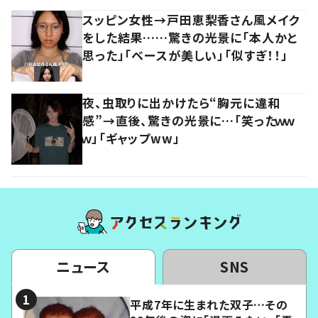
スッピン女性→戸田恵梨香さん風メイク
をした結果……驚きの光景に「本人かと
思った」「ベースが美しい」「似すぎ！！」
夜、虫取りに出かけたら“胸元に違和
感”→直後、驚きの光景に…「笑ったｗｗ
ｗ」「ギャップww」
ニュース
SNS
平成7年に生まれた双子…その