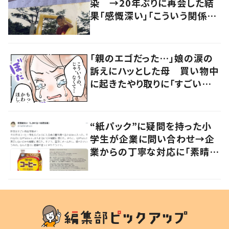
染 →20年ぶりに再会した結
果「感慨深い」「こういう関係は
大切にしていきたい」
「親のエゴだった…」娘の涙の
訴えにハッとした母 買い物中
に起きたやり取りに「すごい分
かる」「改めて気付かされた」
“紙パック”に疑問を持った小
学生が企業に問い合わせ→企
業からの丁寧な対応に「素晴ら
しい」の声