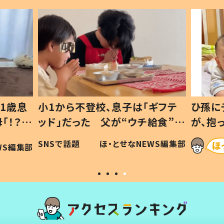
ギフテ
ひ孫にデレデレな80歳じいじ
給食”を
が、抱っこすると…ひ孫の反応に
和の親
「涙が出ました」「可愛くて仕方な
WS編集部
ほ・とせなNEWS編集部
い」