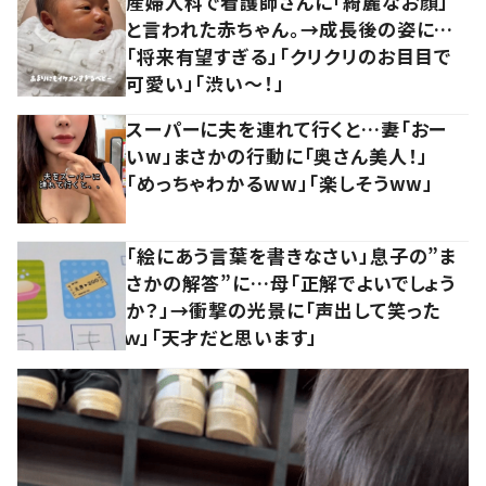
産婦人科で看護師さんに「綺麗なお顔」
と言われた赤ちゃん。→成長後の姿に…
「将来有望すぎる」「クリクリのお目目で
可愛い」「渋い～！」
スーパーに夫を連れて行くと…妻「おー
いw」まさかの行動に「奥さん美人！」
「めっちゃわかるww」「楽しそうww」
「絵にあう言葉を書きなさい」息子の”ま
さかの解答”に…母「正解でよいでしょう
か？」→衝撃の光景に「声出して笑った
ｗ」「天才だと思います」