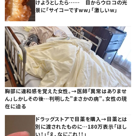
けようとしたら…… 目からウロコの光
景に「サイコーですww」「激しいw」
胸部に違和感を覚えた女性。→医師「異常はありませ
ん」しかしその後…判明した”まさかの病”。女性の現
在に迫る
ドラッグストアで目薬を購入→目薬とは
別に渡されたものに…180万表示「ほし
い！」「え、なにこれ！！」