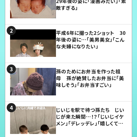
29年後の姿に「漫画みたい」「素
敵すぎる」
平成6年に撮った2ショット 30
年後の姿に…「美男美女」「こん
な夫婦になりたい」
孫のためにお弁当を作った祖
母 孫が絶賛したお弁当に「美
味しそう」「お弁当すごい」
じいじを駅で待つ孫たち じい
じが来た瞬間…！？「じいじイケ
メン」「デレッデレ」「嬉しくて可
愛くてたまらない」「幸せになれ
る」