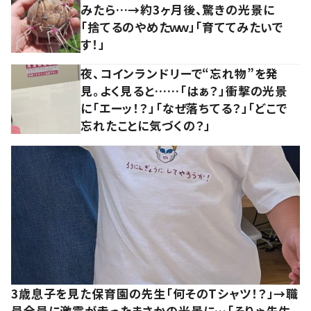
みたら…→約3ヶ月後、驚きの光景に
「捨てるのやめたｗｗ」「育ててみたいで
す！」
夜、コインランドリーで“忘れ物”を発
見。よく見ると……「はぁ？」衝撃の光景
に「エーッ！？」「なぜ落ちてる？」「どこで
忘れたことに気づくの？」
3歳息子を見た保育園の先生「何そのTシャツ！？」→職
員全員に激震が走ったまさかの光景に…「そりゃ先生