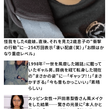
怪我をした4歳娘。直後、それを見た2歳息子の“衝撃
の行動”に…254万回表示「凄い配慮（笑）」「お顔はか
なり重症レベル」
1998年『一世を風靡した雑誌』に載って
いたギャル男。闘病を経て転身した現在
の”まさかの姿”に…「ギャップ！！」「まさ
かすぎる」「今も昔もかっこいい」「素晴
らしい」
スッピン女性→戸田恵梨香さん風メイク
をした結果……驚きの光景に「本人かと