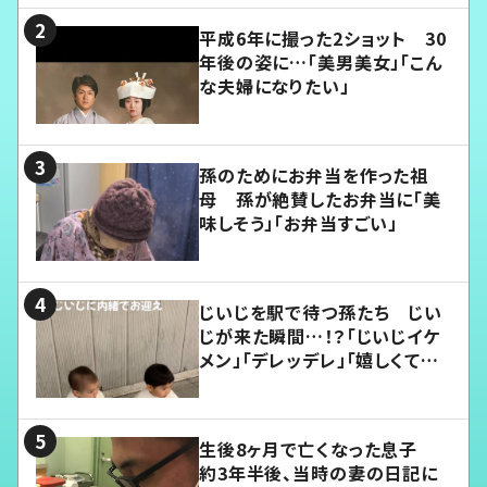
平成6年に撮った2ショット 30
年後の姿に…「美男美女」「こん
な夫婦になりたい」
孫のためにお弁当を作った祖
母 孫が絶賛したお弁当に「美
味しそう」「お弁当すごい」
じいじを駅で待つ孫たち じい
じが来た瞬間…！？「じいじイケ
メン」「デレッデレ」「嬉しくて可
愛くてたまらない」「幸せになれ
る」
生後8ヶ月で亡くなった息子
約3年半後、当時の妻の日記に