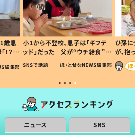
1歳息
小1から不登校、息子は「ギフテ
ひ孫に
「！？」
ッド」だった 父が“ウチ給食”を
が、抱
に「可愛
作り続ける理由とは #令和の親
「涙が
SNSで話題
ほ・とせなNEWS編集部
WS編集部
#令和の子
い」
ニュース
SNS