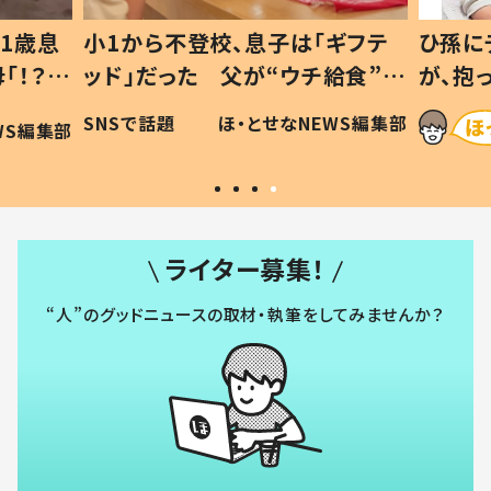
1歳息
小1から不登校、息子は「ギフテ
ひ孫に
「！？」
ッド」だった 父が“ウチ給食”を
が、抱
に「可愛
作り続ける理由とは #令和の親
「涙が
SNSで話題
ほ・とせなNEWS編集部
WS編集部
#令和の子
い」
ライター募集！
“人”のグッドニュースの取材・執筆をしてみませんか？