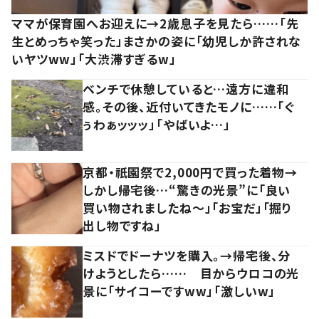
ママが保育園へお迎えに→2歳息子を見たら……「先
生とめっちゃ笑った」まさかの姿に「幼児しか許されな
いヤツww」「大渋滞すぎるw」
ベンチで休憩していると…遠方に違和
感。その後、近付いてきたモノに……「ぐ
ぅわぁッッッ」「やばいよ…」
京都・祇園祭で2,000円で買った着物→
しかし帰宅後…“驚きの光景”に「良い
買い物されましたね～」「お宝だ」「掘り
出し物ですね」
ミスドでドーナツを購入。→帰宅後、分
けようとしたら…… 目からウロコの光
景に「サイコーですww」「激しいw」