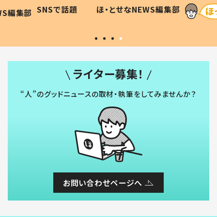
に「可愛
作り続ける理由とは #令和の親
「涙が
SNSで話題
ほ・とせなNEWS編集部
WS編集部
#令和の子
い」
ライター募集！
“人”のグッドニュースの取材・執筆をしてみませんか？
お問い合わせページへ