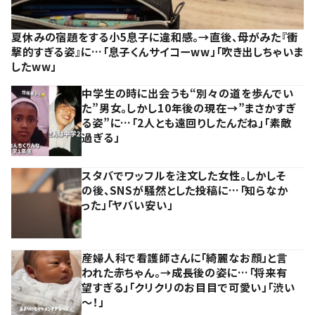
夏休みの宿題をする小5息子に違和感。→直後、母がみた『衝
撃的すぎる姿』に…「息子くんサイコーww」「吹き出しちゃいま
したww」
中学生の時に出会うも“別々の道を歩んでい
た”男女。しかし10年後の現在→”まさかすぎ
る姿”に…「2人とも遠回りしたんだね」「素敵
過ぎる」
スタバでワッフルを注文した女性。しかしそ
の後、SNSが騒然とした投稿に…「知らなか
った」「ヤバい安い」
産婦人科で看護師さんに「綺麗なお顔」と言
われた赤ちゃん。→成長後の姿に…「将来有
望すぎる」「クリクリのお目目で可愛い」「渋い
～！」