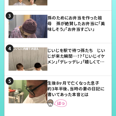
孫のためにお弁当を作った祖
母 孫が絶賛したお弁当に「美
味しそう」「お弁当すごい」
じいじを駅で待つ孫たち じい
じが来た瞬間…！？「じいじイケ
メン」「デレッデレ」「嬉しくて可
愛くてたまらない」「幸せになれ
る」
生後8ヶ月で亡くなった息子
約3年半後、当時の妻の日記に
書いてあった本音とは