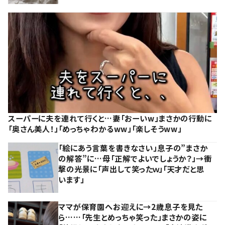
スーパーに夫を連れて行くと…妻「おーいw」まさかの行動に
「奥さん美人！」「めっちゃわかるww」「楽しそうww」
「絵にあう言葉を書きなさい」息子の”まさか
の解答”に…母「正解でよいでしょうか？」→衝
撃の光景に「声出して笑ったｗ」「天才だと思
います」
ママが保育園へお迎えに→2歳息子を見た
ら……「先生とめっちゃ笑った」まさかの姿に