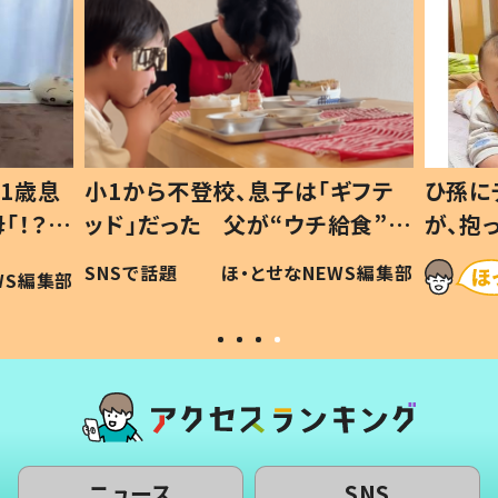
1歳息
小1から不登校、息子は「ギフテ
ひ孫に
「！？」
ッド」だった 父が“ウチ給食”を
が、抱
に「可愛
作り続ける理由とは #令和の親
「涙が
SNSで話題
ほ・とせなNEWS編集部
WS編集部
#令和の子
い」
ニュース
SNS