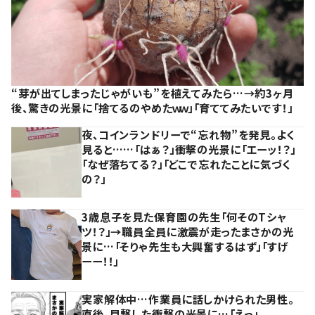
“芽が出てしまったじゃがいも”を植えてみたら…→約3ヶ月
後、驚きの光景に「捨てるのやめたｗｗ」「育ててみたいです！」
夜、コインランドリーで“忘れ物”を発見。よく
見ると……「はぁ？」衝撃の光景に「エーッ！？」
「なぜ落ちてる？」「どこで忘れたことに気づく
の？」
3歳息子を見た保育園の先生「何そのTシャ
ツ！？」→職員全員に激震が走ったまさかの光
景に…「そりゃ先生も大興奮するはず」「すげ
ーー！！」
実家解体中…作業員に話しかけられた男性。
直後、目撃した衝撃の光景に…「えっ」