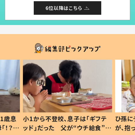
6位以降はこちら
1歳息
小1から不登校、息子は「ギフテ
ひ孫に
「！？」
ッド」だった 父が“ウチ給食”を
が、抱