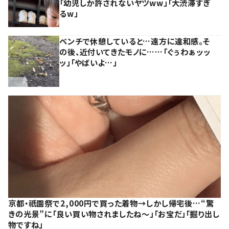
「幼児しか許されないヤツww」「大渋滞すぎ
るw」
ベンチで休憩していると…遠方に違和感。そ
の後、近付いてきたモノに……「ぐぅわぁッッ
ッ」「やばいよ…」
京都・祇園祭で2,000円で買った着物→しかし帰宅後…“驚
きの光景”に「良い買い物されましたね～」「お宝だ」「掘り出し
物ですね」