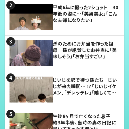
平成6年に撮った2ショット 30
年後の姿に…「美男美女」「こん
な夫婦になりたい」
孫のためにお弁当を作った祖
母 孫が絶賛したお弁当に「美
味しそう」「お弁当すごい」
じいじを駅で待つ孫たち じい
じが来た瞬間…！？「じいじイケ
メン」「デレッデレ」「嬉しくて可
愛くてたまらない」「幸せになれ
る」
生後8ヶ月で亡くなった息子
約3年半後、当時の妻の日記に
書いてあった本音とは