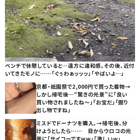
ベンチで休憩していると…遠方に違和感。その後、近付
いてきたモノに……「ぐぅわぁッッッ」「やばいよ…」
京都・祇園祭で2,000円で買った着物→
しかし帰宅後…“驚きの光景”に「良い
買い物されましたね～」「お宝だ」「掘り
出し物ですね」
ミスドでドーナツを購入。→帰宅後、分
けようとしたら…… 目からウロコの光
景に「サイコーですww」「激しいw」