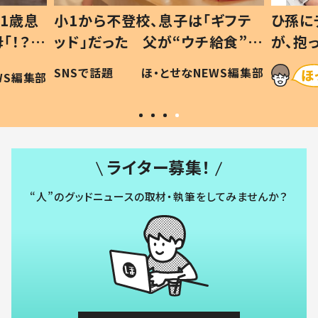
1歳息
小1から不登校、息子は「ギフテ
ひ孫に
「！？」
ッド」だった 父が“ウチ給食”を
が、抱
に「可愛
作り続ける理由とは #令和の親
「涙が
SNSで話題
ほ・とせなNEWS編集部
WS編集部
#令和の子
い」
ライター募集！
“人”のグッドニュースの取材・執筆をしてみませんか？