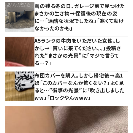
雪の残る冬の日、ガレージ前で見つけた
まさかの生き物→保護後の現在の姿
に…「過酷な状況でしたね」「寒くて動け
なかったのかも」
A5ランクの牛肉をいただいた女性。し
かし→「貰いに来てください、、」投稿さ
れた“まさかの光景”に「マジで言うて
る…？」
布団カバーを購入。しかし帰宅後→高1
娘「このカバーなんか怖くない？」よく見
ると…”衝撃の光景”に「吹き出しました
ww」「ロックやんwww」