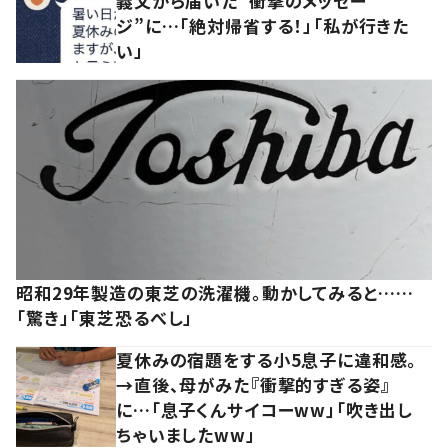
義父から届いた“衝撃のメッセー
ジ”に…「絶対帰省する！」「私が行きた
い」
昭和29年製造の東芝の洗濯機。動かしてみると……
「驚き」「東芝恐るべし」
夏休みの宿題をする小5息子に違和感。
→直後、母がみた『衝撃的すぎる姿』
に…「息子くんサイコーww」「吹き出し
ちゃいましたww」