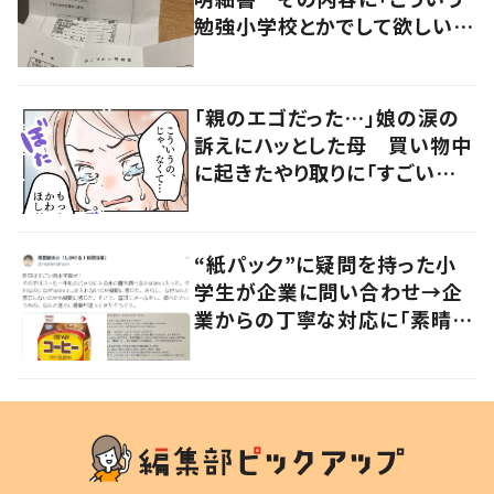
勉強小学校とかでして欲しい」
「社会勉強になりますね」の声
「親のエゴだった…」娘の涙の
訴えにハッとした母 買い物中
に起きたやり取りに「すごい分
かる」「改めて気付かされた」
“紙パック”に疑問を持った小
学生が企業に問い合わせ→企
業からの丁寧な対応に「素晴ら
しい」の声