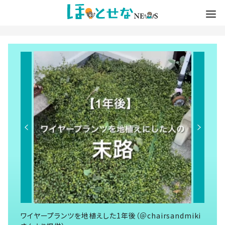
ワイヤープランツを地植えした1年後（＠chairsandmiki