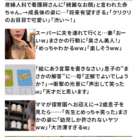
産婦人科で看護師さんに「綺麗なお顔」と言われた赤
ちゃん。→成長後の姿に…「将来有望すぎる」「クリクリ
のお目目で可愛い」「渋い～！」
スーパーに夫を連れて行くと…妻「おー
いw」まさかの行動に「奥さん美人！」
「めっちゃわかるww」「楽しそうww」
「絵にあう言葉を書きなさい」息子の”ま
さかの解答”に…母「正解でよいでしょう
か？」→衝撃の光景に「声出して笑った
ｗ」「天才だと思います」
ママが保育園へお迎えに→2歳息子を
見たら……「先生とめっちゃ笑った」まさ
かの姿に「幼児しか許されないヤツ
ww」「大渋滞すぎるw」