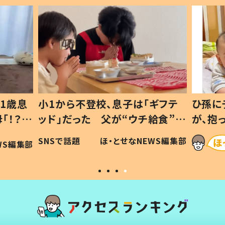
1歳息
小1から不登校、息子は「ギフテ
ひ孫に
「！？」
ッド」だった 父が“ウチ給食”を
が、抱
に「可愛
作り続ける理由とは #令和の親
「涙が
SNSで話題
ほ・とせなNEWS編集部
WS編集部
#令和の子
い」