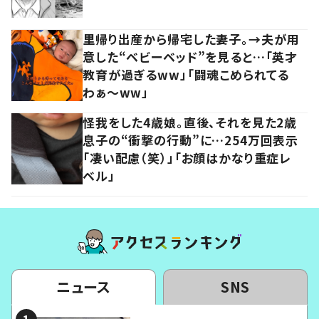
里帰り出産から帰宅した妻子。→夫が用
意した“ベビーベッド”を見ると…「英才
教育が過ぎるww」「闘魂こめられてる
わぁ～ww」
怪我をした4歳娘。直後、それを見た2歳
息子の“衝撃の行動”に…254万回表示
「凄い配慮（笑）」「お顔はかなり重症レ
ベル」
ニュース
SNS