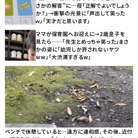
さかの解答”に…母「正解でよいでしょう
か？」→衝撃の光景に「声出して笑った
ｗ」「天才だと思います」
ママが保育園へお迎えに→2歳息子を
見たら……「先生とめっちゃ笑った」まさ
かの姿に「幼児しか許されないヤツ
ww」「大渋滞すぎるw」
ベンチで休憩していると…遠方に違和感。その後、近付