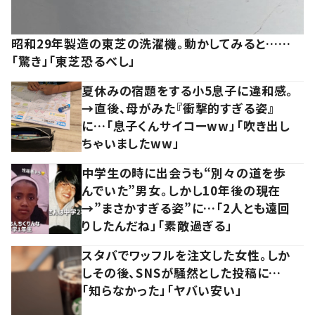
昭和29年製造の東芝の洗濯機。動かしてみると……
「驚き」「東芝恐るべし」
夏休みの宿題をする小5息子に違和感。
→直後、母がみた『衝撃的すぎる姿』
に…「息子くんサイコーww」「吹き出し
ちゃいましたww」
中学生の時に出会うも“別々の道を歩
んでいた”男女。しかし10年後の現在
→”まさかすぎる姿”に…「2人とも遠回
りしたんだね」「素敵過ぎる」
スタバでワッフルを注文した女性。しか
しその後、SNSが騒然とした投稿に…
「知らなかった」「ヤバい安い」