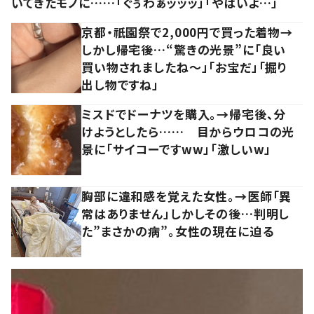
いてきたモノに……「ぐぅわぁッッッ」「やばいよ…」
京都・祇園祭で2,000円で買った着物→
しかし帰宅後…“驚きの光景”に「良い
買い物されましたね～」「お宝だ」「掘り
出し物ですね」
ミスドでドーナツを購入。→帰宅後、分
けようとしたら…… 目からウロコの光
景に「サイコーですww」「激しいw」
胸部に違和感を覚えた女性。→医師「異
常はありません」しかしその後…判明し
た”まさかの病”。女性の現在に迫る