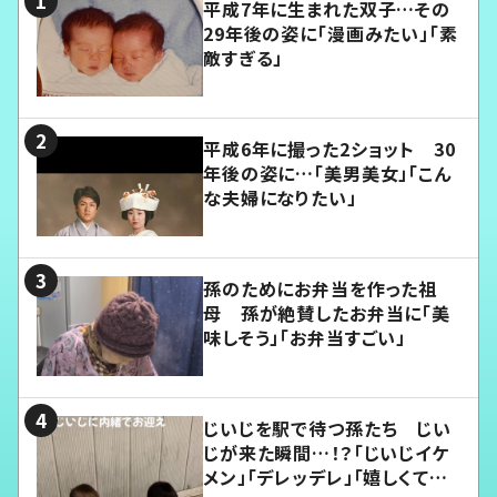
平成7年に生まれた双子…その
29年後の姿に「漫画みたい」「素
敵すぎる」
平成6年に撮った2ショット 30
年後の姿に…「美男美女」「こん
な夫婦になりたい」
孫のためにお弁当を作った祖
母 孫が絶賛したお弁当に「美
味しそう」「お弁当すごい」
じいじを駅で待つ孫たち じい
じが来た瞬間…！？「じいじイケ
メン」「デレッデレ」「嬉しくて可