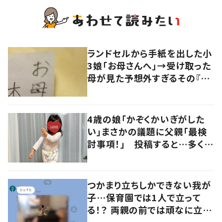
ランドセルから手紙を出した小
3娘「お母さんへ」→受け取った
母が見た予想外すぎるその『内
容』に……「じわる」「近くて遠い
あなたへ」「親しき仲にも」
4歳の娘「かぞくかいぎがした
い」まさかの議題に父親「最検
討事項！」 投稿すると…多くの
意見が寄せられる！
つかまり立ちしかできない我が
子…保育園では1人で立って
る！？ 両親の前では頑なに立た