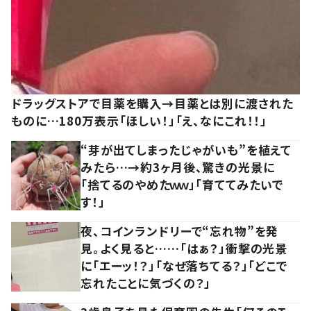
ドラッグストアで目薬を購入→目薬とは別に渡された
ものに…180万表示「ほしい！」「え、なにこれ！！」
“芽が出てしまったじゃがいも”を植えて
みたら…→約3ヶ月後、驚きの光景に
「捨てるのやめたｗｗ」「育ててみたいで
す！」
夜、コインランドリーで“忘れ物”を発
見。よく見ると……「はぁ？」衝撃の光景
に「エーッ！？」「なぜ落ちてる？」「どこで
忘れたことに気づくの？」