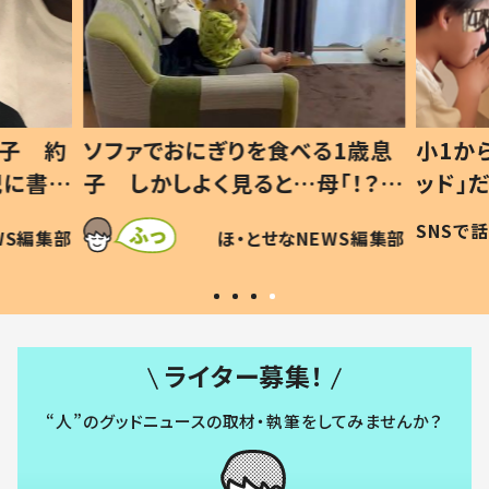
1歳息
小1から不登校、息子は「ギフテ
ひ孫に
「！？」
ッド」だった 父が“ウチ給食”を
が、抱
に「可愛
作り続ける理由とは #令和の親
「涙が
SNSで話題
ほ・とせなNEWS編集部
WS編集部
#令和の子
い」
ライター募集！
“人”のグッドニュースの取材・執筆をしてみませんか？