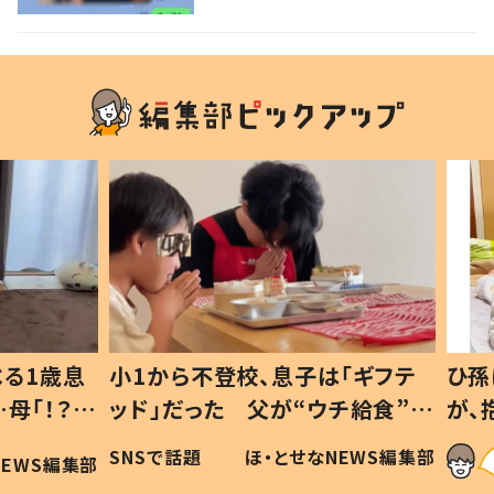
ない1歳児が可愛すぎる…！
1歳息
小1から不登校、息子は「ギフテ
ひ孫に
「！？」
ッド」だった 父が“ウチ給食”を
が、抱
に「可愛
作り続ける理由とは #令和の親
「涙が
SNSで話題
ほ・とせなNEWS編集部
WS編集部
#令和の子
い」