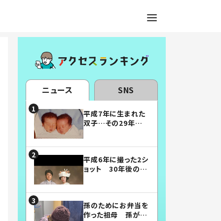
ニュース
SNS
平成7年に生まれた
双子…その29年後
の姿に「漫画みたい」
「素敵すぎる」
平成6年に撮った2シ
ョット 30年後の姿
に…「美男美女」「こ
んな夫婦になりた
い」
孫のためにお弁当を
作った祖母 孫が絶