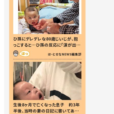
ひ孫にデレデレな80歳じいじが、抱
っこすると…ひ孫の反応に「涙が出ま
した」「可愛くて仕方ない」
ほ・とせなNEWS編集部
生後8ヶ月で亡くなった息子 約3年
半後、当時の妻の日記に書いてあっ