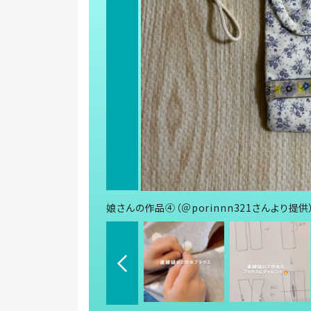
娘さんの作品④（＠porinnn321さんより提供