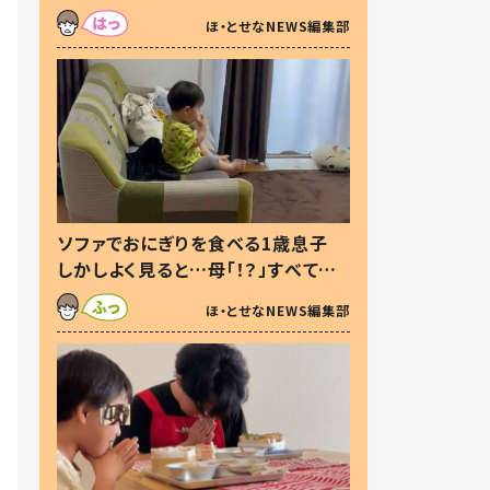
た本音とは
ほ・とせなNEWS編集部
ソファでおにぎりを食べる1歳息子
しかしよく見ると…母「！？」すべてを
察した母の投稿に「可愛いから許
ほ・とせなNEWS編集部
す！」「現行犯〜」