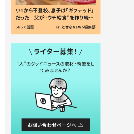
小1から不登校、息子は「ギフテッド」
だった 父が“ウチ給食”を作り続け
る理由とは #令和の親 #令和の子
SNSで話題
ほ・とせなNEWS編集部
ライター募集！
“人”のグッドニュースの取材・執筆をし
てみませんか？
お問い合わせページへ