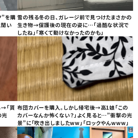
ツ”を購
雪の残る冬の日、ガレージ前で見つけたまさかの
と聞い
生き物→保護後の現在の姿に…「過酷な状況で
したね」「寒くて動けなかったのかも」
し→「貰
布団カバーを購入。しかし帰宅後→高1娘「この
の光
カバーなんか怖くない？」よく見ると…”衝撃の光
景”に「吹き出しましたww」「ロックやんwww」