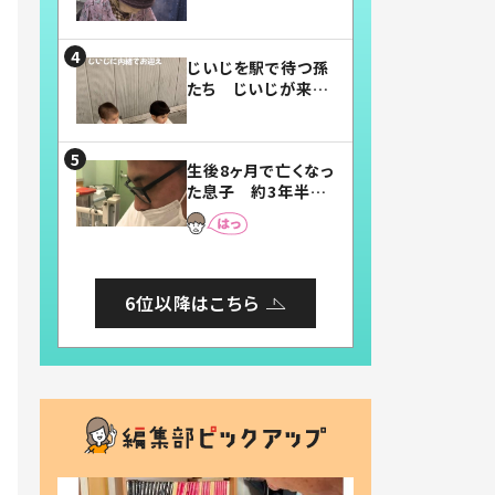
賛したお弁当に「美
味しそう」「お弁当す
ごい」
じいじを駅で待つ孫
たち じいじが来た
瞬間…！？「じいじイ
ケメン」「デレッデレ」
「嬉しくて可愛くてた
生後8ヶ月で亡くなっ
まらない」「幸せにな
た息子 約3年半
れる」
後、当時の妻の日記
に書いてあった本音
とは
6位以降はこちら