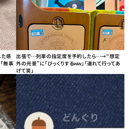
した感
出張で…列車の指定席を予約したら…→“想定
に「無事
外の光景”に「びっくりするｗｗ」「連れて行ってあ
げて笑」