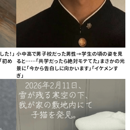
した！」
小中高で男子校だった男性→学生の頃の姿を見
「初め
ると……「共学だったら絶対モテてた」まさかの光
」
景に「今から告白しに向かいます」「イケメンす
ぎ」