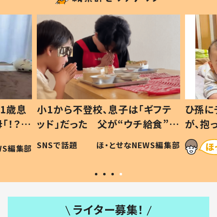
1歳息
小1から不登校、息子は「ギフテ
ひ孫に
「！？」
ッド」だった 父が“ウチ給食”を
が、抱
に「可愛
作り続ける理由とは #令和の親
「涙が
SNSで話題
ほ・とせなNEWS編集部
WS編集部
#令和の子
い」
ライター募集！