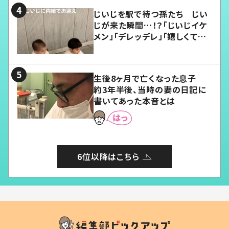
じいじを駅で待つ孫たち じい
じが来た瞬間…！？「じいじイケ
メン」「デレッデレ」「嬉しくて可
愛くてたまらない」「幸せになれ
る」
生後8ヶ月で亡くなった息子
約3年半後、当時の妻の日記に
書いてあった本音とは
6位以降はこちら