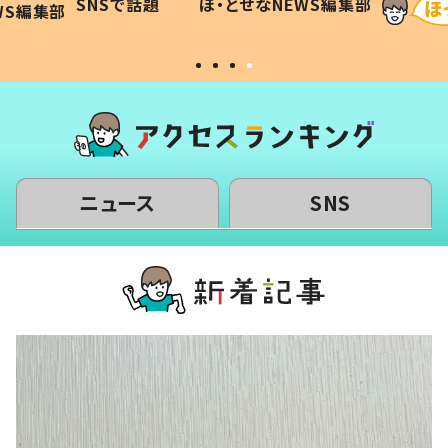
SNSで話題
ほ・とせなNEWS編集部
WS編集部
#令和の子
い」
ニュース
SNS