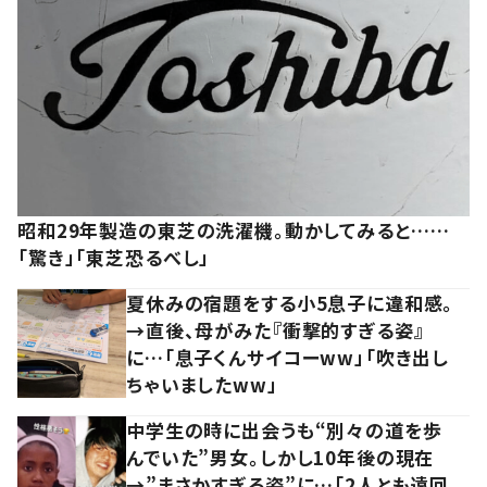
昭和29年製造の東芝の洗濯機。動かしてみると……
「驚き」「東芝恐るべし」
夏休みの宿題をする小5息子に違和感。
→直後、母がみた『衝撃的すぎる姿』
に…「息子くんサイコーww」「吹き出し
ちゃいましたww」
中学生の時に出会うも“別々の道を歩
んでいた”男女。しかし10年後の現在
→”まさかすぎる姿”に…「2人とも遠回