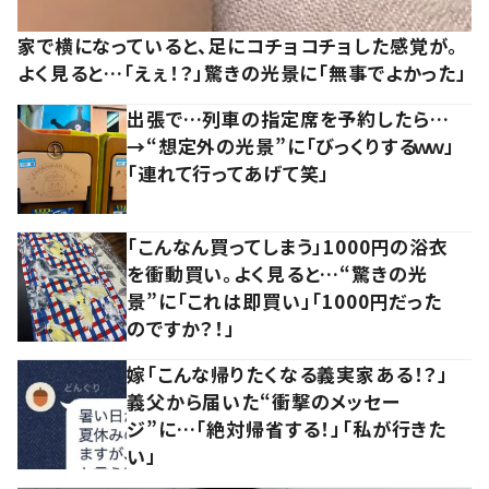
家で横になっていると、足にコチョコチョした感覚が。
よく見ると…「えぇ！？」驚きの光景に「無事でよかった」
出張で…列車の指定席を予約したら…
→“想定外の光景”に「びっくりするｗｗ」
「連れて行ってあげて笑」
「こんなん買ってしまう」1000円の浴衣
を衝動買い。よく見ると…“驚きの光
景”に「これは即買い」「1000円だった
のですか？！」
嫁「こんな帰りたくなる義実家ある！？」
義父から届いた“衝撃のメッセー
ジ”に…「絶対帰省する！」「私が行きた
い」