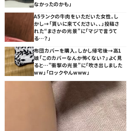
なかったのかも」
A5ランクの牛肉をいただいた女性。し
かし→「貰いに来てください、、」投稿さ
れた“まさかの光景”に「マジで言うて
る…？」
布団カバーを購入。しかし帰宅後→高1
娘「このカバーなんか怖くない？」よく見
ると…”衝撃の光景”に「吹き出しました
ww」「ロックやんwww」