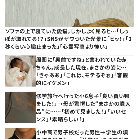
ソファの上で寝ていた愛猫。しかしよく見ると…「しっ
ぽが取れてる！？」SNSがザワついた光景に「ヒッ！」「2
秒くらい心臓止まった」「心霊写真より怖い」
周囲に「男前ですね」と言われていた赤
ちゃん。成長した現在、まさかの姿に…
「きゃああ」「これは、モテるぞぉ」「客観
的にイケメン」
修学旅行へ行った小6息子「良い買い物
をした！」→母が驚愕した“まさかの購入
品”に……「初めて見ました！」「いいセ
ンス」「素晴らしい！」
小中高で男子校だった男性→学生の頃