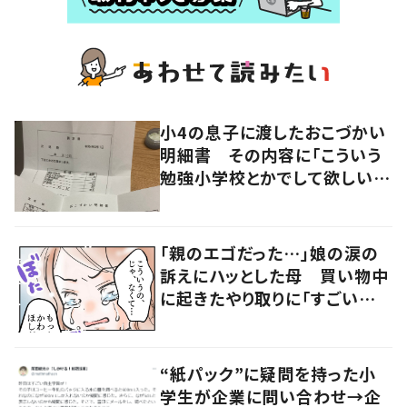
小4の息子に渡したおこづかい
明細書 その内容に「こういう
勉強小学校とかでして欲しい」
「社会勉強になりますね」の声
「親のエゴだった…」娘の涙の
訴えにハッとした母 買い物中
に起きたやり取りに「すごい分
かる」「改めて気付かされた」
“紙パック”に疑問を持った小
学生が企業に問い合わせ→企