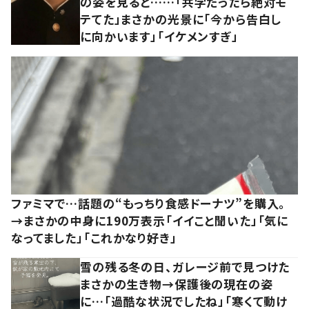
の姿を見ると……「共学だったら絶対モ
テてた」まさかの光景に「今から告白し
に向かいます」「イケメンすぎ」
ファミマで…話題の“もっちり食感ドーナツ”を購入。
→まさかの中身に190万表示「イイこと聞いた」「気に
なってました」「これかなり好き」
雪の残る冬の日、ガレージ前で見つけた
まさかの生き物→保護後の現在の姿
に…「過酷な状況でしたね」「寒くて動け