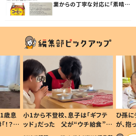
業からの丁寧な対応に「素晴ら
しい」の声
1歳息
小1から不登校、息子は「ギフテ
ひ孫に
「！？」
ッド」だった 父が“ウチ給食”を
が、抱
に「可愛
作り続ける理由とは #令和の親
「涙が