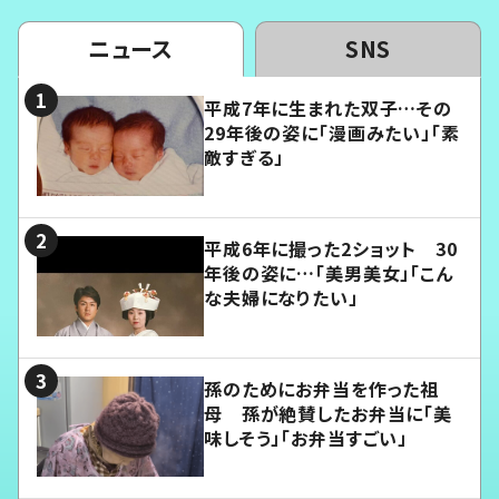
ニュース
SNS
平成7年に生まれた双子…その
29年後の姿に「漫画みたい」「素
敵すぎる」
平成6年に撮った2ショット 30
年後の姿に…「美男美女」「こん
な夫婦になりたい」
孫のためにお弁当を作った祖
母 孫が絶賛したお弁当に「美
味しそう」「お弁当すごい」