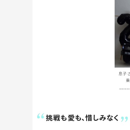
息子
乗
___
挑戦も愛も、惜しみなく