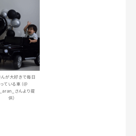
さんが大好きで毎日
っている車（＠
__aran_さんより提
供）