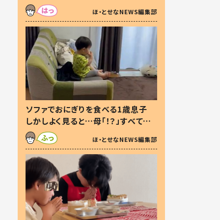
た本音とは
ほ・とせなNEWS編集部
ソファでおにぎりを食べる1歳息子
しかしよく見ると…母「！？」すべてを
察した母の投稿に「可愛いから許
ほ・とせなNEWS編集部
す！」「現行犯〜」