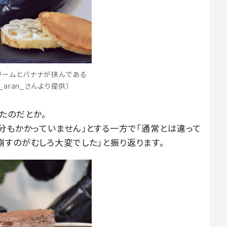
リームとバナナが挟んである
__aran_さんより提供）
たのだとか。
分もかかっていません」とする一方で「通常とは違って
崩すのがむしろ大変でした」と振り返ります。