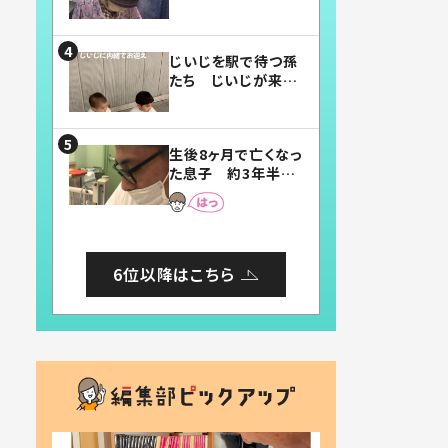
賛したお弁当に「美
味しそう」「お弁当す
ごい」
じいじを駅で待つ孫
たち じいじが来た
瞬間…！？「じいじイ
ケメン」「デレッデレ」
「嬉しくて可愛くてた
生後8ヶ月で亡くなっ
まらない」「幸せにな
た息子 約3年半
れる」
後、当時の妻の日記
に書いてあった本音
とは
6位以降はこちら