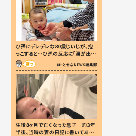
ひ孫にデレデレな80歳じいじが、抱
っこすると…ひ孫の反応に「涙が出ま
した」「可愛くて仕方ない」
ほ・とせなNEWS編集部
生後8ヶ月で亡くなった息子 約3年
半後、当時の妻の日記に書いてあっ