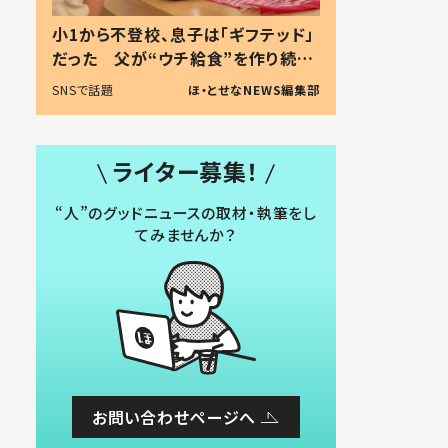
小1から不登校、息子は「ギフテッド」
だった 父が“ウチ給食”を作り続け
る理由とは #令和の親 #令和の子
SNSで話題
ほ・とせなNEWS編集部
ライター募集！
“人”のグッドニュースの取材・執筆をし
てみませんか？
お問い合わせページへ