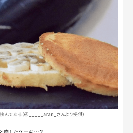
んである（＠_____aran_さんより提供）
」と崩したケーキ…？