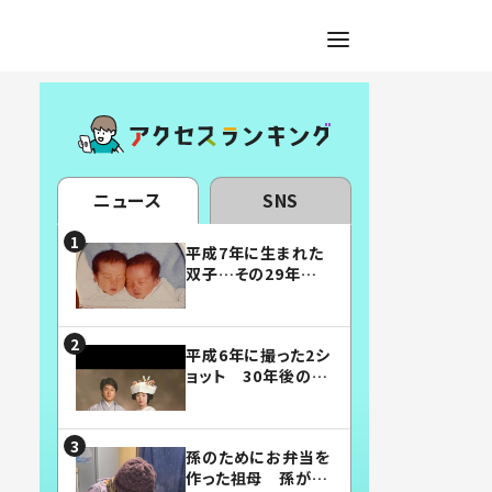
ニュース
SNS
平成7年に生まれた
双子…その29年後
の姿に「漫画みたい」
「素敵すぎる」
平成6年に撮った2シ
ョット 30年後の姿
に…「美男美女」「こ
んな夫婦になりた
い」
孫のためにお弁当を
作った祖母 孫が絶