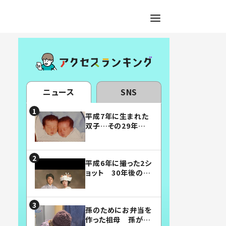
ニュース
SNS
平成7年に生まれた
双子…その29年後
の姿に「漫画みたい」
「素敵すぎる」
平成6年に撮った2シ
ョット 30年後の姿
に…「美男美女」「こ
んな夫婦になりた
い」
孫のためにお弁当を
作った祖母 孫が絶