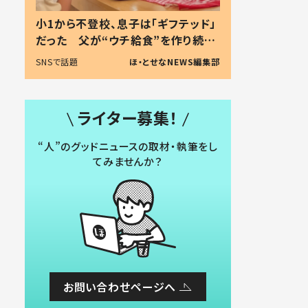
小1から不登校、息子は「ギフテッド」
だった 父が“ウチ給食”を作り続け
る理由とは #令和の親 #令和の子
SNSで話題
ほ・とせなNEWS編集部
ライター募集！
“人”のグッドニュースの取材・執筆をし
てみませんか？
お問い合わせページへ