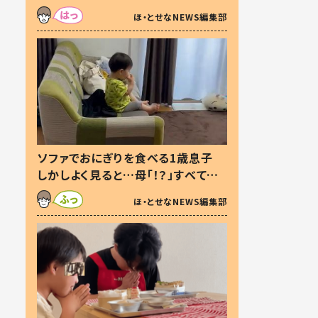
た本音とは
ほ・とせなNEWS編集部
ソファでおにぎりを食べる1歳息子
しかしよく見ると…母「！？」すべてを
察した母の投稿に「可愛いから許
ほ・とせなNEWS編集部
す！」「現行犯〜」