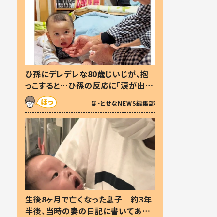
ひ孫にデレデレな80歳じいじが、抱
っこすると…ひ孫の反応に「涙が出ま
した」「可愛くて仕方ない」
ほ・とせなNEWS編集部
生後8ヶ月で亡くなった息子 約3年
半後、当時の妻の日記に書いてあっ