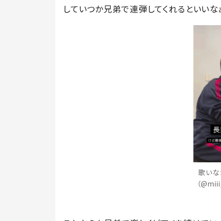
していつか兄弟で連弾してくれるといいなぁ
歌いな
（@mii