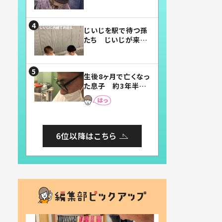
賛したお弁当に「美
味しそう」「お弁当す
ごい」
じいじを駅で待つ孫
たち じいじが来た
瞬間…！？「じいじイ
ケメン」「デレッデレ」
「嬉しくて可愛くてた
生後8ヶ月で亡くなっ
まらない」「幸せにな
た息子 約3年半
れる」
後、当時の妻の日記
に書いてあった本音
とは
6位以降はこちら