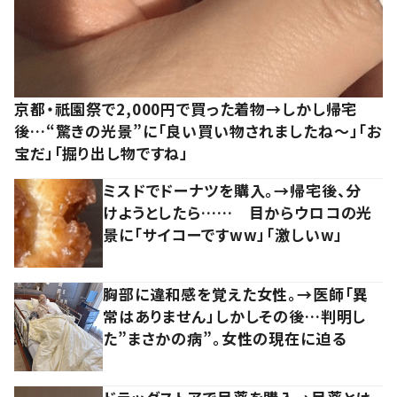
京都・祇園祭で2,000円で買った着物→しかし帰宅
後…“驚きの光景”に「良い買い物されましたね～」「お
宝だ」「掘り出し物ですね」
ミスドでドーナツを購入。→帰宅後、分
けようとしたら…… 目からウロコの光
景に「サイコーですww」「激しいw」
胸部に違和感を覚えた女性。→医師「異
常はありません」しかしその後…判明し
た”まさかの病”。女性の現在に迫る