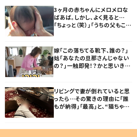
3ヶ月の赤ちゃんにメロメロな
ばあば。しかし、よく見ると…
「ちょっと（笑）」「うちの父もこう
なってますww」「赤ちゃんが呆
れ気味なのかわいい」
嫁「この落ちてる靴下、誰の？」
姑「あなたの旦那さんじゃない
の？」一触即発！？かと思いき
や…持ち主が判明し「声だして
大爆笑しちゃった」
リビングで妻が倒れていると思
ったら…その驚きの理由に「誰
もが納得」「最高」と、“猫ちゃん
好きユーザー”からの共感集ま
る！