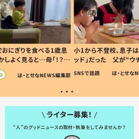
1歳息
小1から不登校、息子は「ギフテ
ひ孫に
「！？」
ッド」だった 父が“ウチ給食”を
が、抱
に「可愛
作り続ける理由とは #令和の親
「涙が
SNSで話題
ほ・とせなNEWS編集部
WS編集部
#令和の子
い」
ライター募集！
“人”のグッドニュースの取材・執筆をしてみませんか？