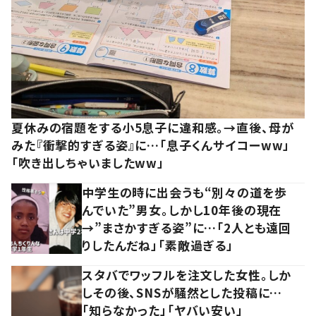
夏休みの宿題をする小5息子に違和感。→直後、母が
みた『衝撃的すぎる姿』に…「息子くんサイコーww」
「吹き出しちゃいましたww」
中学生の時に出会うも“別々の道を歩
んでいた”男女。しかし10年後の現在
→”まさかすぎる姿”に…「2人とも遠回
りしたんだね」「素敵過ぎる」
スタバでワッフルを注文した女性。しか
しその後、SNSが騒然とした投稿に…
「知らなかった」「ヤバい安い」