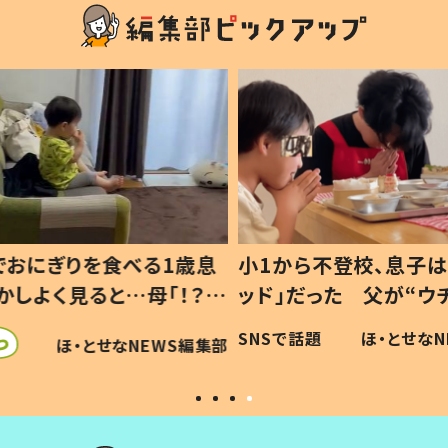
1歳息
小1から不登校、息子は「ギフテ
ひ孫に
「！？」
ッド」だった 父が“ウチ給食”を
が、抱
に「可愛
作り続ける理由とは #令和の親
「涙が
SNSで話題
ほ・とせなNEWS編集部
WS編集部
#令和の子
い」