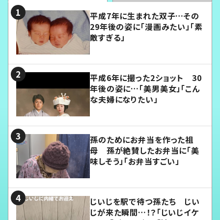
平成7年に生まれた双子…その
29年後の姿に「漫画みたい」「素
敵すぎる」
平成6年に撮った2ショット 30
年後の姿に…「美男美女」「こん
な夫婦になりたい」
孫のためにお弁当を作った祖
母 孫が絶賛したお弁当に「美
味しそう」「お弁当すごい」
じいじを駅で待つ孫たち じい
じが来た瞬間…！？「じいじイケ