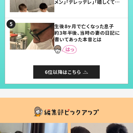
メン」「デレッデレ」「嬉しくて可
愛くてたまらない」「幸せになれ
る」
生後8ヶ月で亡くなった息子
約3年半後、当時の妻の日記に
書いてあった本音とは
6位以降はこちら