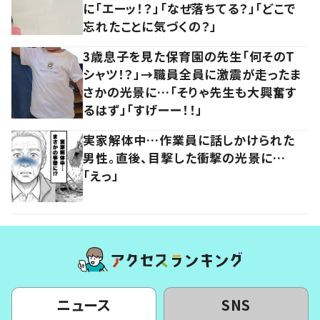
に「エーッ！？」「なぜ落ちてる？」「どこで
忘れたことに気づくの？」
3歳息子を見た保育園の先生「何そのT
シャツ！？」→職員全員に激震が走ったま
さかの光景に…「そりゃ先生も大興奮す
るはず」「すげーー！！」
実家解体中…作業員に話しかけられた
男性。直後、目撃した衝撃の光景に…
「えっ」
ニュース
SNS