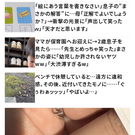
「絵にあう言葉を書きなさい」息子の”ま
さかの解答”に…母「正解でよいでしょう
か？」→衝撃の光景に「声出して笑った
ｗ」「天才だと思います」
ママが保育園へお迎えに→2歳息子を
見たら……「先生とめっちゃ笑った」まさ
かの姿に「幼児しか許されないヤツ
ww」「大渋滞すぎるw」
ベンチで休憩していると…遠方に違和
感。その後、近付いてきたモノに……「ぐ
ぅわぁッッッ」「やばいよ…」