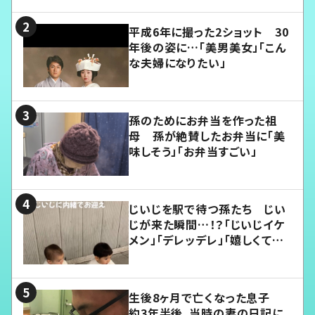
平成6年に撮った2ショット 30
年後の姿に…「美男美女」「こん
な夫婦になりたい」
孫のためにお弁当を作った祖
母 孫が絶賛したお弁当に「美
味しそう」「お弁当すごい」
じいじを駅で待つ孫たち じい
じが来た瞬間…！？「じいじイケ
メン」「デレッデレ」「嬉しくて可
愛くてたまらない」「幸せになれ
る」
生後8ヶ月で亡くなった息子
約3年半後、当時の妻の日記に