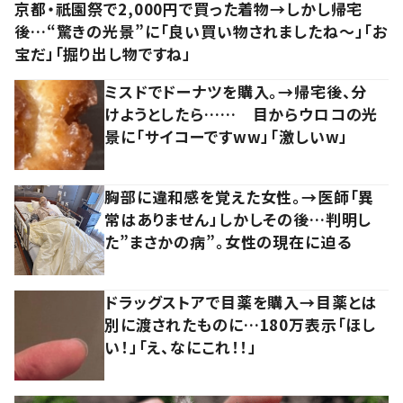
京都・祇園祭で2,000円で買った着物→しかし帰宅
後…“驚きの光景”に「良い買い物されましたね～」「お
宝だ」「掘り出し物ですね」
ミスドでドーナツを購入。→帰宅後、分
けようとしたら…… 目からウロコの光
景に「サイコーですww」「激しいw」
胸部に違和感を覚えた女性。→医師「異
常はありません」しかしその後…判明し
た”まさかの病”。女性の現在に迫る
ドラッグストアで目薬を購入→目薬とは
別に渡されたものに…180万表示「ほし
い！」「え、なにこれ！！」