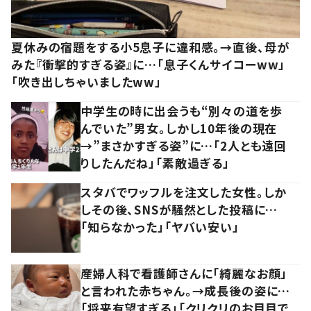
夏休みの宿題をする小5息子に違和感。→直後、母が
みた『衝撃的すぎる姿』に…「息子くんサイコーww」
「吹き出しちゃいましたww」
中学生の時に出会うも“別々の道を歩
んでいた”男女。しかし10年後の現在
→”まさかすぎる姿”に…「2人とも遠回
りしたんだね」「素敵過ぎる」
スタバでワッフルを注文した女性。しか
しその後、SNSが騒然とした投稿に…
「知らなかった」「ヤバい安い」
産婦人科で看護師さんに「綺麗なお顔」
と言われた赤ちゃん。→成長後の姿に…
「将来有望すぎる」「クリクリのお目目で