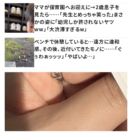
ママが保育園へお迎えに→2歳息子を
見たら……「先生とめっちゃ笑った」まさ
かの姿に「幼児しか許されないヤツ
ww」「大渋滞すぎるw」
ベンチで休憩していると…遠方に違和
感。その後、近付いてきたモノに……「ぐ
ぅわぁッッッ」「やばいよ…」