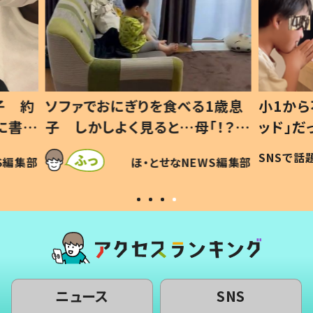
1歳息
小1から不登校、息子は「ギフテ
ひ孫に
「！？」
ッド」だった 父が“ウチ給食”を
が、抱
に「可愛
作り続ける理由とは #令和の親
「涙が
SNSで話題
ほ・とせなNEWS編集部
WS編集部
#令和の子
い」
ニュース
SNS