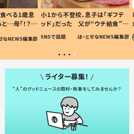
1歳息
小1から不登校、息子は「ギフテ
ひ孫に
「！？」
ッド」だった 父が“ウチ給食”を
が、抱
に「可愛
作り続ける理由とは #令和の親
「涙が
SNSで話題
ほ・とせなNEWS編集部
WS編集部
#令和の子
い」
ライター募集！
“人”のグッドニュースの取材・執筆をしてみませんか？