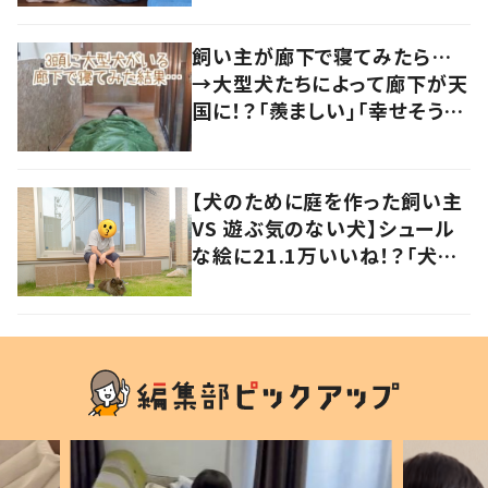
飼い主が廊下で寝てみたら…
→大型犬たちによって廊下が天
国に！？「羨ましい」「幸せそう」
の声
【犬のために庭を作った飼い主
VS 遊ぶ気のない犬】シュール
な絵に21.1万いいね！？「犬の
強い意志を感じる」