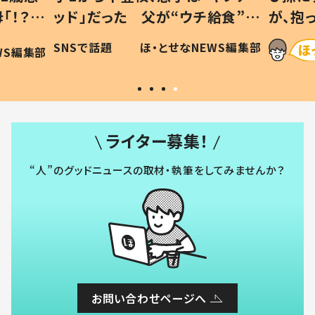
「！？」
ッド」だった 父が“ウチ給食”を
が、抱
に「可愛
作り続ける理由とは #令和の親
「涙が
SNSで話題
ほ・とせなNEWS編集部
WS編集部
#令和の子
い」
ライター募集！
“人”のグッドニュースの取材・執筆をしてみませんか？
お問い合わせページへ