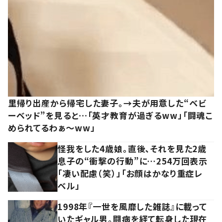
里帰り出産から帰宅した妻子。→夫が用意した“ベビ
ーベッド”を見ると…「英才教育が過ぎるww」「闘魂こ
められてるわぁ～ww」
怪我をした4歳娘。直後、それを見た2歳
息子の“衝撃の行動”に…254万回表示
「凄い配慮（笑）」「お顔はかなり重症レ
ベル」
1998年『一世を風靡した雑誌』に載って
いたギャル男。闘病を経て転身した現在