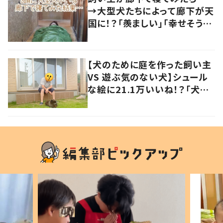
→大型犬たちによって廊下が天
国に！？「羨ましい」「幸せそう」
の声
【犬のために庭を作った飼い主
VS 遊ぶ気のない犬】シュール
な絵に21.1万いいね！？「犬の
強い意志を感じる」