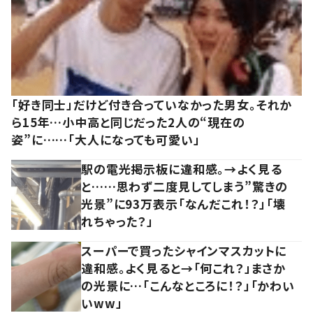
「好き同士」だけど付き合っていなかった男女。それか
ら15年…小中高と同じだった2人の“現在の
姿”に……「大人になっても可愛い」
駅の電光掲示板に違和感。→よく見る
と……思わず二度見してしまう”驚きの
光景”に93万表示「なんだこれ！？」「壊
れちゃった？」
スーパーで買ったシャインマスカットに
違和感。よく見ると→「何これ？」まさか
の光景に…「こんなところに！？」「かわい
いww」