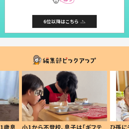
6位以降はこちら
1歳息
小1から不登校、息子は「ギフテ
ひ孫に