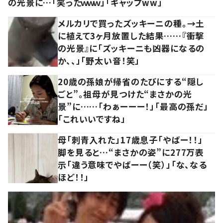
の光景に…「笑ったｗｗｗ」「ギャップww」
メルカリで買ったズッキーニの種。→土
に植えて3ヶ月放置した結果……『衝撃
の光景』に「ズッキーニも凶器になるの
か、、」「野太い音！笑」
20歳の孫娘が帰省のたびにする“隠し
ごと”。祖母が見つけた“まさかの光
景”に……「わぁーーー！」「最高の孫だ」
「これいいですね」
母「刺青入れた」17歳息子「やばー！！」
脚を見ると…“まさかの姿”に277万表
示「違う意味でやばーー（笑）」「な、なる
ほど！！」