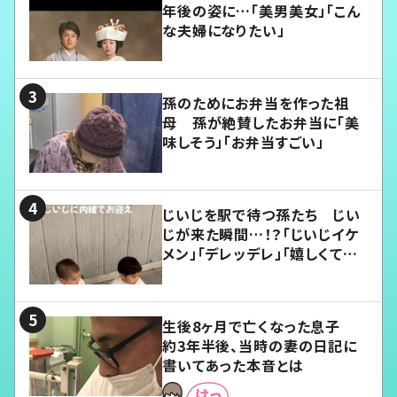
年後の姿に…「美男美女」「こん
な夫婦になりたい」
孫のためにお弁当を作った祖
母 孫が絶賛したお弁当に「美
味しそう」「お弁当すごい」
じいじを駅で待つ孫たち じい
じが来た瞬間…！？「じいじイケ
メン」「デレッデレ」「嬉しくて可
愛くてたまらない」「幸せになれ
る」
生後8ヶ月で亡くなった息子
約3年半後、当時の妻の日記に
書いてあった本音とは