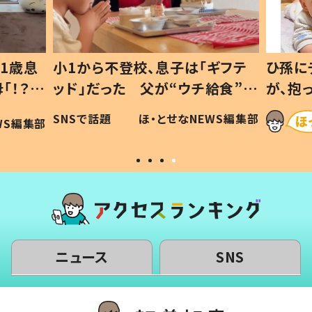
1歳息
小1から不登校、息子は「ギフテ
ひ孫に
「！？」
ッド」だった 父が“ウチ給食”を
が、抱
に「可愛
作り続ける理由とは #令和の親
「涙が
SNSで話題
ほ・とせなNEWS編集部
WS編集部
#令和の子
い」
ニュース
SNS