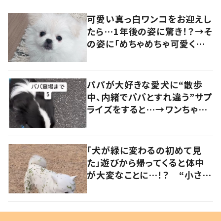
可愛い真っ白ワンコをお迎えし
たら…1年後の姿に驚き！？→そ
の姿に「めちゃめちゃ可愛くて
笑いました」「個性が光ってる」
の声
パパが大好きな愛犬に“散歩
中、内緒でパパとすれ違う”サプ
ライズをすると…→ワンちゃん
の反応に「可愛すぎる」「賢い
子」の声
「犬が緑に変わるの初めて見
た」遊びから帰ってくると体中
が大変なことに…！？ “小さい
秋を見つけた犬”が可愛い…！