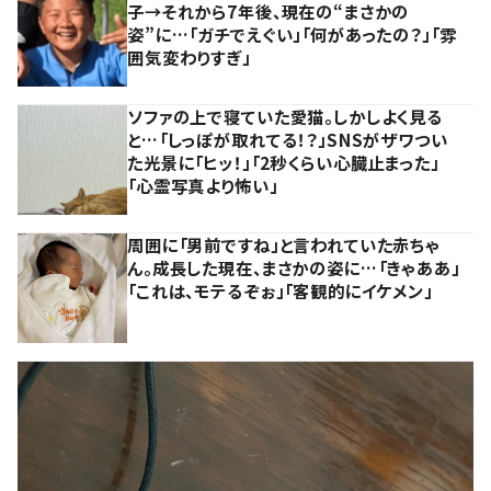
子→それから7年後、現在の“まさかの
姿”に…「ガチでえぐい」「何があったの？」「雰
囲気変わりすぎ」
ソファの上で寝ていた愛猫。しかしよく見る
と…「しっぽが取れてる！？」SNSがザワつい
た光景に「ヒッ！」「2秒くらい心臓止まった」
「心霊写真より怖い」
周囲に「男前ですね」と言われていた赤ちゃ
ん。成長した現在、まさかの姿に…「きゃああ」
「これは、モテるぞぉ」「客観的にイケメン」