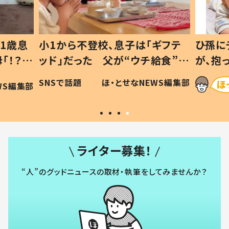
1歳息
小1から不登校、息子は「ギフテ
ひ孫に
「！？」
ッド」だった 父が“ウチ給食”を
が、抱
に「可愛
作り続ける理由とは #令和の親
「涙が
SNSで話題
ほ・とせなNEWS編集部
WS編集部
#令和の子
い」
ライター募集！
“人”のグッドニュースの取材・執筆をしてみませんか？