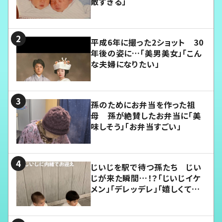
敵すぎる」
平成6年に撮った2ショット 30
年後の姿に…「美男美女」「こん
な夫婦になりたい」
孫のためにお弁当を作った祖
母 孫が絶賛したお弁当に「美
味しそう」「お弁当すごい」
じいじを駅で待つ孫たち じい
じが来た瞬間…！？「じいじイケ
メン」「デレッデレ」「嬉しくて可
愛くてたまらない」「幸せになれ
る」