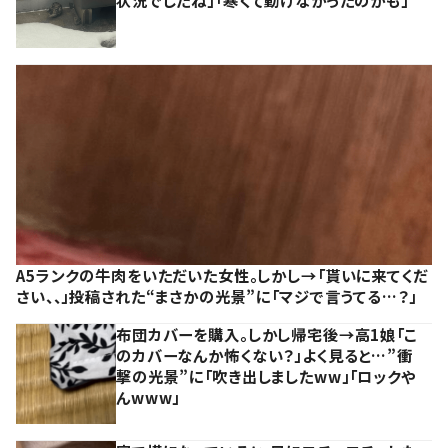
A5ランクの牛肉をいただいた女性。しかし→「貰いに来てくだ
さい、、」投稿された“まさかの光景”に「マジで言うてる…？」
布団カバーを購入。しかし帰宅後→高1娘「こ
のカバーなんか怖くない？」よく見ると…”衝
撃の光景”に「吹き出しましたww」「ロックや
んwww」