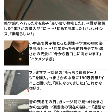
修学旅行へ行った小6息子「良い買い物をした！」→母が驚愕
した“まさかの購入品”に……「初めて見ました！」「いいセン
ス」「素晴らしい！」
小中高で男子校だった男性→学生の頃の姿
を見ると……「共学だったら絶対モテてた」ま
さかの光景に「今から告白しに向かいます」
「イケメンすぎ」
ファミマで…話題の“もっちり食感ドーナ
ツ”を購入。→まさかの中身に190万表示「イ
イこと聞いた」「気になってました」「これかな
り好き」
雪の残る冬の日、ガレージ前で見つけたまさ
かの生き物→保護後の現在の姿に…「過酷な
状況でしたね」「寒くて動けなかったのかも」