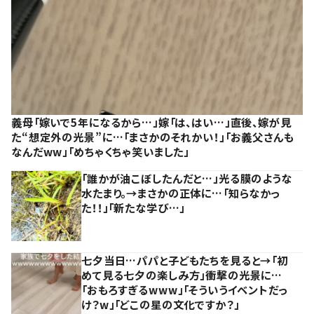
義母「嫁いで5年になるから…」嫁「は、はい…」直後、嫁が見
た“想定外の光景”に…「まさかのそれかい！」「お義父さんも
なんだww」「めちゃくちゃ笑いました」
「誰かが油こぼしたんだと…」光る膜のような
水たまり。→まさかの正体に…「知らなかっ
た！！」「新たな学び…」
七夕当日…パパと子どもたちを見ると→「初
めて見る七夕の楽しみ方」衝撃の光景に…
「おもろすぎるwww」「そういうイベントだっ
け？w」「どこの星の文化ですか？」