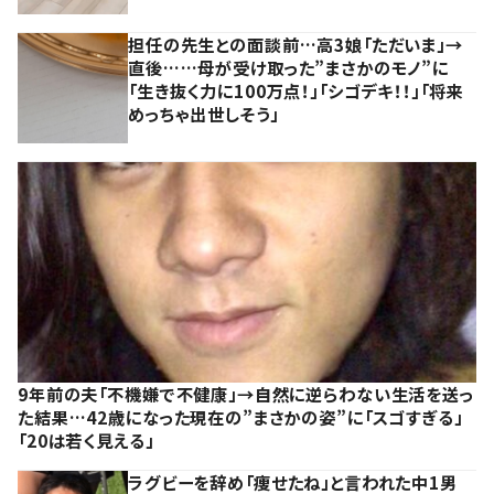
担任の先生との面談前…高3娘「ただいま」→
直後……母が受け取った”まさかのモノ”に
「生き抜く力に100万点！」「シゴデキ！！」「将来
めっちゃ出世しそう」
9年前の夫「不機嫌で不健康」→自然に逆らわない生活を送っ
た結果…42歳になった現在の”まさかの姿”に「スゴすぎる」
「20は若く見える」
ラグビーを辞め「痩せたね」と言われた中1男