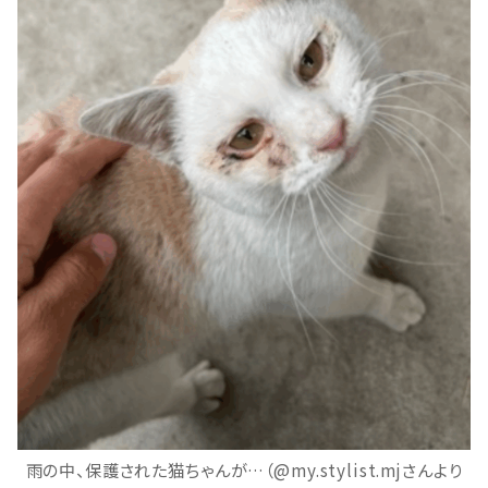
雨の中、保護された猫ちゃんが…（@my.stylist.mjさんより