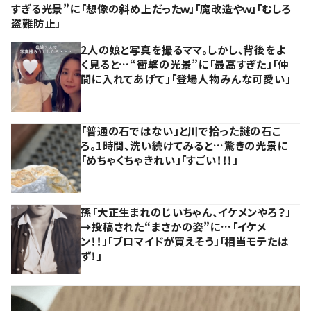
すぎる光景”に「想像の斜め上だったｗ」「魔改造やｗ」「むしろ
盗難防止」
2人の娘と写真を撮るママ。しかし、背後をよ
く見ると…“衝撃の光景”に「最高すぎた」「仲
間に入れてあげて」「登場人物みんな可愛い」
「普通の石ではない」と川で拾った謎の石こ
ろ。1時間、洗い続けてみると…驚きの光景に
「めちゃくちゃきれい」「すごい！！！」
孫「大正生まれのじいちゃん、イケメンやろ？」
→投稿された“まさかの姿”に…「イケメ
ン！！」「ブロマイドが買えそう」「相当モテたは
ず！」