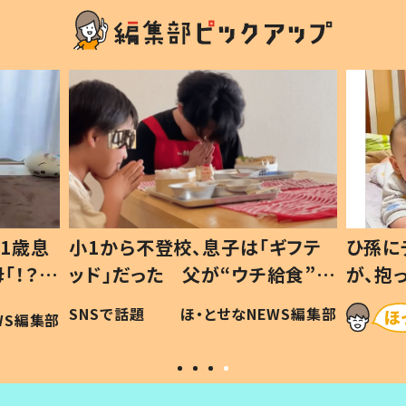
1歳息
小1から不登校、息子は「ギフテ
ひ孫に
「！？」
ッド」だった 父が“ウチ給食”を
が、抱
に「可愛
作り続ける理由とは #令和の親
「涙が
SNSで話題
ほ・とせなNEWS編集部
WS編集部
#令和の子
い」