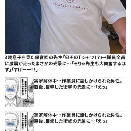
3歳息子を見た保育園の先生「何そのTシャツ！？」→職員全員
に激震が走ったまさかの光景に…「そりゃ先生も大興奮するは
ず」「すげーー！！」
実家解体中…作業員に話しかけられた男性。
直後、目撃した衝撃の光景に…「えっ」
実家解体中…作業員に話しかけられた男性。
直後、目撃した衝撃の光景に…「えっ」