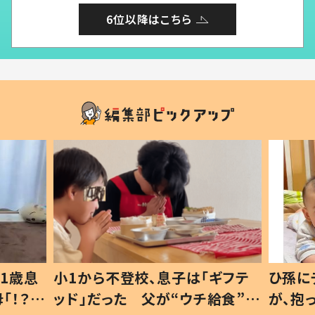
6位以降はこちら
1歳息
小1から不登校、息子は「ギフテ
ひ孫に
「！？」
ッド」だった 父が“ウチ給食”を
が、抱