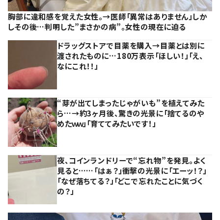
胸部に違和感を覚えた女性。→医師「異常はありません」しか
しその後…判明した”まさかの病”。女性の現在に迫る
ドラッグストアで目薬を購入→目薬とは別に
渡されたものに…180万表示「ほしい！」「え、
なにこれ！！」
“芽が出てしまったじゃがいも”を植えてみた
ら…→約3ヶ月後、驚きの光景に「捨てるのや
めたｗｗ」「育ててみたいです！」
夜、コインランドリーで“忘れ物”を発見。よく
見ると……「はぁ？」衝撃の光景に「エーッ！？」
「なぜ落ちてる？」「どこで忘れたことに気づく
の？」