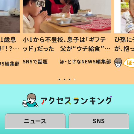
1歳息
小1から不登校、息子は「ギフテ
ひ孫に
「！？」
ッド」だった 父が“ウチ給食”を
が、抱
に「可愛
作り続ける理由とは #令和の親
「涙が
SNSで話題
ほ・とせなNEWS編集部
WS編集部
#令和の子
い」
ニュース
SNS