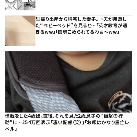
里帰り出産から帰宅した妻子。→夫が用意し
た“ベビーベッド”を見ると…「英才教育が過
ぎるww」「闘魂こめられてるわぁ～ww」
怪我をした4歳娘。直後、それを見た2歳息子の“衝撃の行
動”に…254万回表示「凄い配慮（笑）」「お顔はかなり重症レ
ベル」