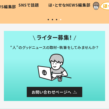
に「可愛
作り続ける理由とは #令和の親
「涙が
SNSで話題
ほ・とせなNEWS編集部
WS編集部
#令和の子
い」
ライター募集！
“人”のグッドニュースの取材・執筆をしてみませんか？
お問い合わせページへ