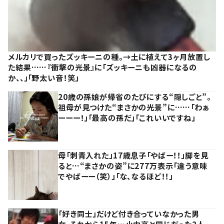
メルカリで買ったズッキーニの種。→土に植えて3ヶ月放置し
た結果……『衝撃の光景』に「ズッキーニも凶器になるの
か、、」「野太い音！笑」
20歳の孫娘が帰省のたびにする“隠しごと”。
祖母が見つけた“まさかの光景”に……「わぁ
ーーー！」「最高の孫だ」「これいいですね」
母「刺青入れた」17歳息子「やばー！！」脚を見
ると…“まさかの姿”に277万表示「違う意味
でやばーー（笑）」「な、なるほど！！」
「好き同士」だけど付き合っていなかった男
女。それから15年…小中高と同じだった2人