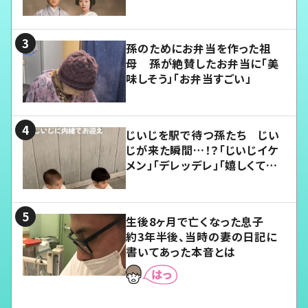
孫のためにお弁当を作った祖
母 孫が絶賛したお弁当に「美
味しそう」「お弁当すごい」
じいじを駅で待つ孫たち じい
じが来た瞬間…！？「じいじイケ
メン」「デレッデレ」「嬉しくて可
愛くてたまらない」「幸せになれ
る」
生後8ヶ月で亡くなった息子
約3年半後、当時の妻の日記に
書いてあった本音とは