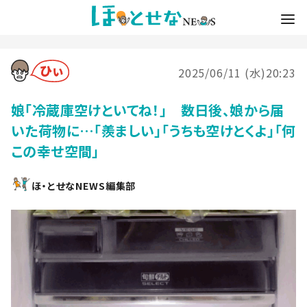
2025/06/11 (水)20:23
娘「冷蔵庫空けといてね！」 数日後、娘から届
いた荷物に…「羨ましい」「うちも空けとくよ」「何
この幸せ空間」
ほ・とせなNEWS編集部