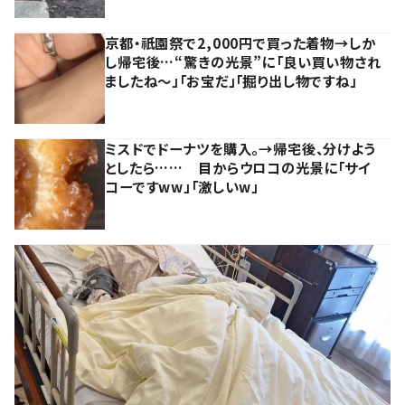
京都・祇園祭で2,000円で買った着物→しか
し帰宅後…“驚きの光景”に「良い買い物され
ましたね～」「お宝だ」「掘り出し物ですね」
ミスドでドーナツを購入。→帰宅後、分けよう
としたら…… 目からウロコの光景に「サイ
コーですww」「激しいw」