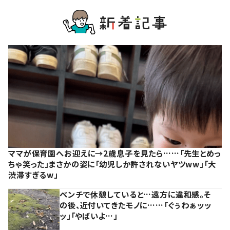
ママが保育園へお迎えに→2歳息子を見たら……「先生とめっ
ちゃ笑った」まさかの姿に「幼児しか許されないヤツww」「大
渋滞すぎるw」
ベンチで休憩していると…遠方に違和感。そ
の後、近付いてきたモノに……「ぐぅわぁッッ
ッ」「やばいよ…」