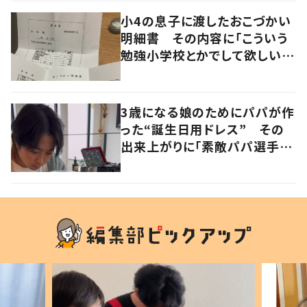
小4の息子に渡したおこづかい
明細書 その内容に「こういう
勉強小学校とかでして欲しい」
「社会勉強になりますね」の声
3歳になる娘のためにパパが作
った“誕生日用ドレス” その
出来上がりに「素敵パパ選手権
優勝」「パパさんカッコいい」の
声