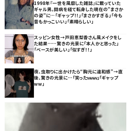
1998年『一世を風靡した雑誌』に載っていた
ギャル男。闘病を経て転身した現在の”まさか
の姿”に…「ギャップ！！」「まさかすぎる」「今も
昔もかっこいい」「素晴らしい」
スッピン女性→戸田恵梨香さん風メイクをし
た結果……驚きの光景に「本人かと思った」
「ベースが美しい」「似すぎ！！」
夜、虫取りに出かけたら“胸元に違和感”→直
後、驚きの光景に…「笑ったｗｗｗ」「ギャップ
ww」