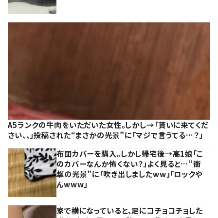
A5ランクの牛肉をいただいた女性。しかし→「貰いに来てくだ
さい、、」投稿された“まさかの光景”に「マジで言うてる…？」
布団カバーを購入。しかし帰宅後→高1娘「こ
のカバーなんか怖くない？」よく見ると…”衝
撃の光景”に「吹き出しましたww」「ロックや
んwww」
家で横になっていると、足にコチョコチョした