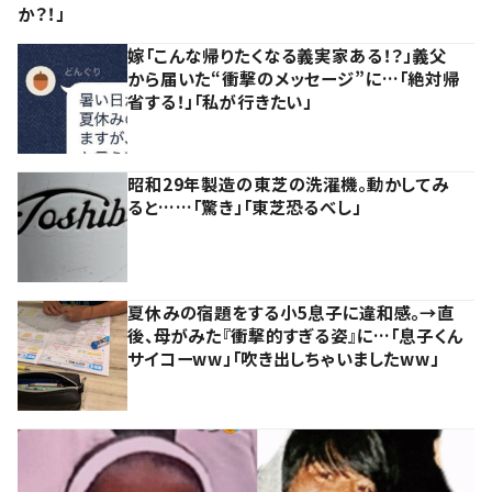
か？！」
嫁「こんな帰りたくなる義実家ある！？」義父
から届いた“衝撃のメッセージ”に…「絶対帰
省する！」「私が行きたい」
昭和29年製造の東芝の洗濯機。動かしてみ
ると……「驚き」「東芝恐るべし」
夏休みの宿題をする小5息子に違和感。→直
後、母がみた『衝撃的すぎる姿』に…「息子くん
サイコーww」「吹き出しちゃいましたww」