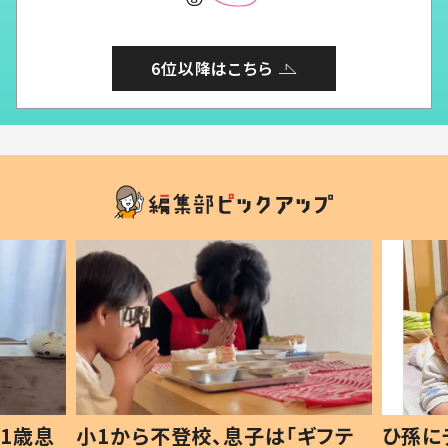
6位以降はこちら
1歳息
小1から不登校、息子は「ギフテ
ひ孫に