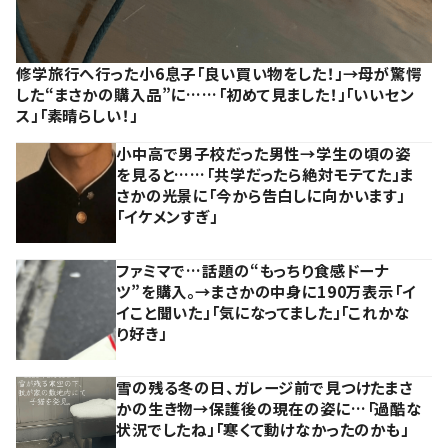
修学旅行へ行った小6息子「良い買い物をした！」→母が驚愕
した“まさかの購入品”に……「初めて見ました！」「いいセン
ス」「素晴らしい！」
小中高で男子校だった男性→学生の頃の姿
を見ると……「共学だったら絶対モテてた」ま
さかの光景に「今から告白しに向かいます」
「イケメンすぎ」
ファミマで…話題の“もっちり食感ドーナ
ツ”を購入。→まさかの中身に190万表示「イ
イこと聞いた」「気になってました」「これかな
り好き」
雪の残る冬の日、ガレージ前で見つけたまさ
かの生き物→保護後の現在の姿に…「過酷な
状況でしたね」「寒くて動けなかったのかも」