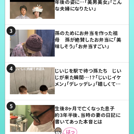
年後の姿に…「美男美女」「こん
な夫婦になりたい」
孫のためにお弁当を作った祖
母 孫が絶賛したお弁当に「美
味しそう」「お弁当すごい」
じいじを駅で待つ孫たち じい
じが来た瞬間…！？「じいじイケ
メン」「デレッデレ」「嬉しくて可
愛くてたまらない」「幸せになれ
る」
生後8ヶ月で亡くなった息子
約3年半後、当時の妻の日記に
書いてあった本音とは