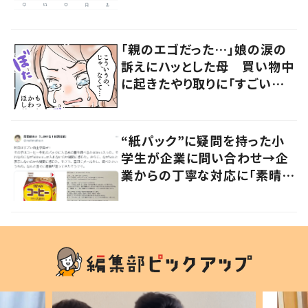
の声
「親のエゴだった…」娘の涙の
訴えにハッとした母 買い物中
に起きたやり取りに「すごい分
かる」「改めて気付かされた」
“紙パック”に疑問を持った小
学生が企業に問い合わせ→企
業からの丁寧な対応に「素晴ら
しい」の声