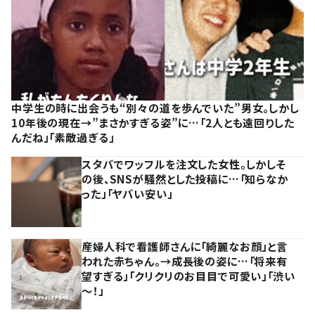
中学生の時に出会うも“別々の道を歩んでいた”男女。しかし
10年後の現在→”まさかすぎる姿”に…「2人とも遠回りした
んだね」「素敵過ぎる」
スタバでワッフルを注文した女性。しかしそ
の後、SNSが騒然とした投稿に…「知らなか
った」「ヤバい安い」
産婦人科で看護師さんに「綺麗なお顔」と言
われた赤ちゃん。→成長後の姿に…「将来有
望すぎる」「クリクリのお目目で可愛い」「渋い
～！」