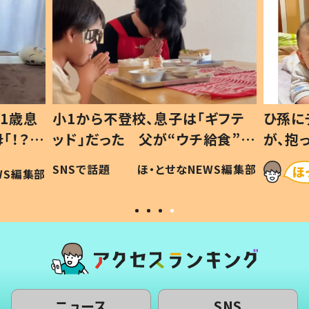
1歳息
小1から不登校、息子は「ギフテ
ひ孫に
「！？」
ッド」だった 父が“ウチ給食”を
が、抱
に「可愛
作り続ける理由とは #令和の親
「涙が
SNSで話題
ほ・とせなNEWS編集部
WS編集部
#令和の子
い」
ニュース
SNS