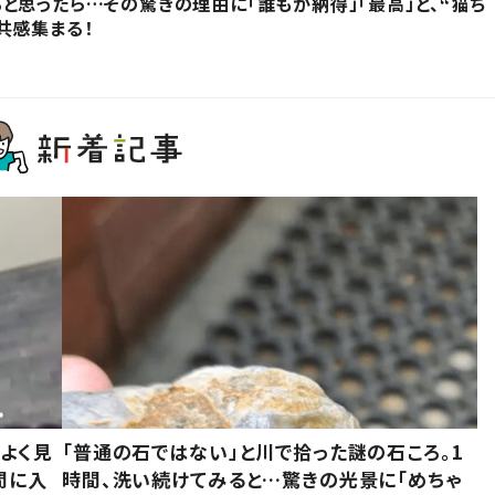
と思ったら…その驚きの理由に「誰もが納得」「最高」と、“猫ち
共感集まる！
よく見
「普通の石ではない」と川で拾った謎の石ころ。1
間に入
時間、洗い続けてみると…驚きの光景に「めちゃ