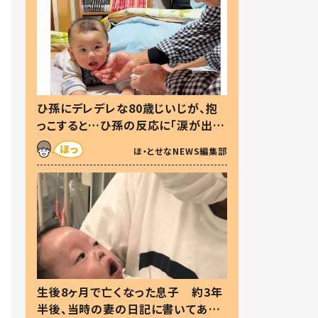
ひ孫にデレデレな80歳じいじが、抱
っこすると…ひ孫の反応に「涙が出ま
した」「可愛くて仕方ない」
ほ・とせなNEWS編集部
生後8ヶ月で亡くなった息子 約3年
半後、当時の妻の日記に書いてあっ