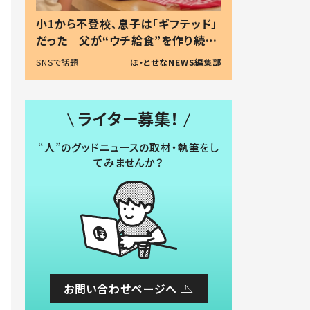
小1から不登校、息子は「ギフテッド」
だった 父が“ウチ給食”を作り続け
る理由とは #令和の親 #令和の子
SNSで話題
ほ・とせなNEWS編集部
ライター募集！
“人”のグッドニュースの取材・執筆をし
てみませんか？
お問い合わせページへ