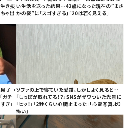
「生き抜
い生活を送った結果…42歳になった現在の”まさ
っちゃ出
かの姿”に「スゴすぎる」「20は若く見える」
1男子→
ソファの上で寝ていた愛猫。しかしよく見ると…
「ガチ
「しっぽが取れてる！？」SNSがザワついた光景に
すぎ」
「ヒッ！」「2秒くらい心臓止まった」「心霊写真より
怖い」