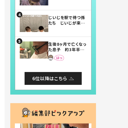
賛したお弁当に「美
味しそう」「お弁当す
ごい」
じいじを駅で待つ孫
たち じいじが来た
瞬間…！？「じいじイ
ケメン」「デレッデレ」
「嬉しくて可愛くてた
生後8ヶ月で亡くなっ
まらない」「幸せにな
た息子 約3年半
れる」
後、当時の妻の日記
に書いてあった本音
とは
6位以降はこちら