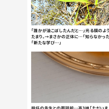
「誰かが油こぼしたんだと…」光る膜のよ
たまり。→まさかの正体に…「知らなかった
「新たな学び…」
担任の先生との面談前…高3娘「ただいま