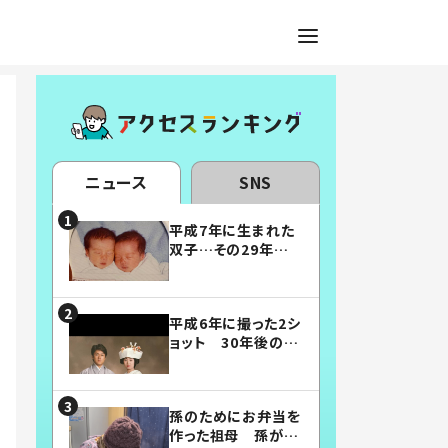
ニュース
SNS
平成7年に生まれた
双子…その29年後
の姿に「漫画みたい」
「素敵すぎる」
平成6年に撮った2シ
ョット 30年後の姿
に…「美男美女」「こ
んな夫婦になりた
い」
孫のためにお弁当を
作った祖母 孫が絶