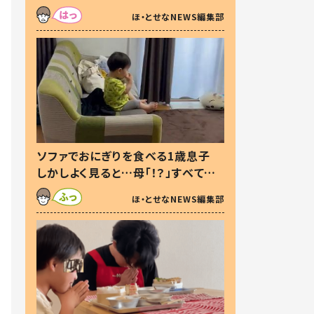
た本音とは
ほ・とせなNEWS編集部
ソファでおにぎりを食べる1歳息子
しかしよく見ると…母「！？」すべてを
察した母の投稿に「可愛いから許
ほ・とせなNEWS編集部
す！」「現行犯〜」