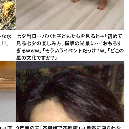
うな水
七夕当日…パパと子どもたちを見ると→「初めて
！！」
見る七夕の楽しみ方」衝撃の光景に…「おもろす
ぎるwww」「そういうイベントだっけ？w」「どこの
星の文化ですか？」
」→直
9年前の夫「不機嫌で不健康」→自然に逆らわな