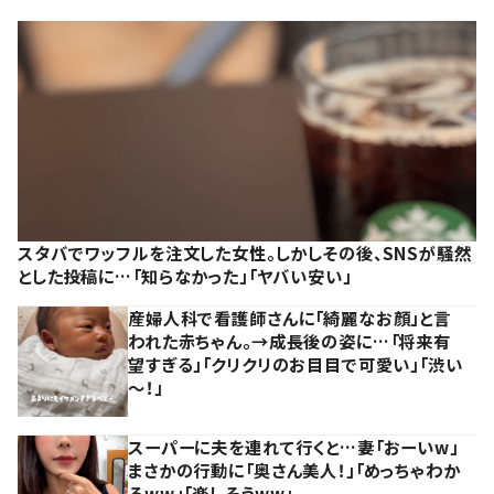
スタバでワッフルを注文した女性。しかしその後、SNSが騒然
とした投稿に…「知らなかった」「ヤバい安い」
産婦人科で看護師さんに「綺麗なお顔」と言
われた赤ちゃん。→成長後の姿に…「将来有
望すぎる」「クリクリのお目目で可愛い」「渋い
～！」
スーパーに夫を連れて行くと…妻「おーいw」
まさかの行動に「奥さん美人！」「めっちゃわか
るww」「楽しそうww」