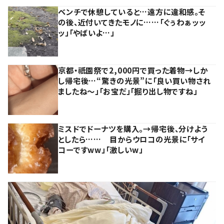
ベンチで休憩していると…遠方に違和感。そ
の後、近付いてきたモノに……「ぐぅわぁッッ
ッ」「やばいよ…」
京都・祇園祭で2,000円で買った着物→しか
し帰宅後…“驚きの光景”に「良い買い物され
ましたね～」「お宝だ」「掘り出し物ですね」
ミスドでドーナツを購入。→帰宅後、分けよう
としたら…… 目からウロコの光景に「サイ
コーですww」「激しいw」