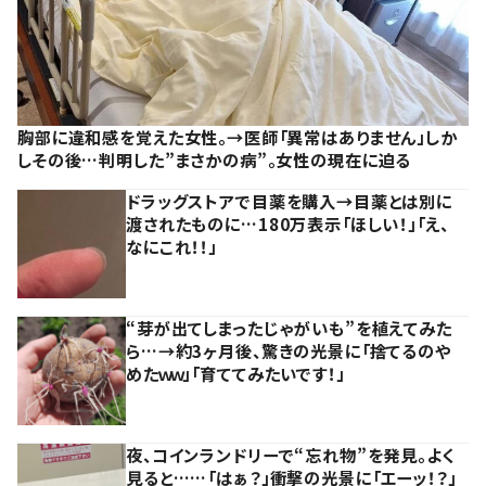
胸部に違和感を覚えた女性。→医師「異常はありません」しか
しその後…判明した”まさかの病”。女性の現在に迫る
ドラッグストアで目薬を購入→目薬とは別に
渡されたものに…180万表示「ほしい！」「え、
なにこれ！！」
“芽が出てしまったじゃがいも”を植えてみた
ら…→約3ヶ月後、驚きの光景に「捨てるのや
めたｗｗ」「育ててみたいです！」
夜、コインランドリーで“忘れ物”を発見。よく
見ると……「はぁ？」衝撃の光景に「エーッ！？」