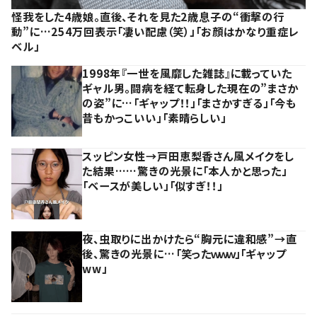
怪我をした4歳娘。直後、それを見た2歳息子の“衝撃の行
動”に…254万回表示「凄い配慮（笑）」「お顔はかなり重症レ
ベル」
1998年『一世を風靡した雑誌』に載っていた
ギャル男。闘病を経て転身した現在の”まさか
の姿”に…「ギャップ！！」「まさかすぎる」「今も
昔もかっこいい」「素晴らしい」
スッピン女性→戸田恵梨香さん風メイクをし
た結果……驚きの光景に「本人かと思った」
「ベースが美しい」「似すぎ！！」
夜、虫取りに出かけたら“胸元に違和感”→直
後、驚きの光景に…「笑ったｗｗｗ」「ギャップ
ww」