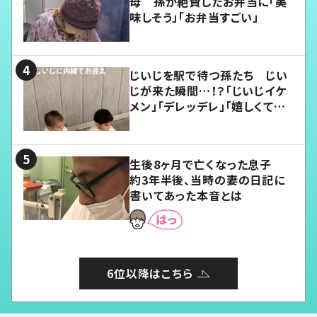
母 孫が絶賛したお弁当に「美
味しそう」「お弁当すごい」
じいじを駅で待つ孫たち じい
じが来た瞬間…！？「じいじイケ
メン」「デレッデレ」「嬉しくて可
愛くてたまらない」「幸せになれ
る」
生後8ヶ月で亡くなった息子
約3年半後、当時の妻の日記に
書いてあった本音とは
6位以降はこちら