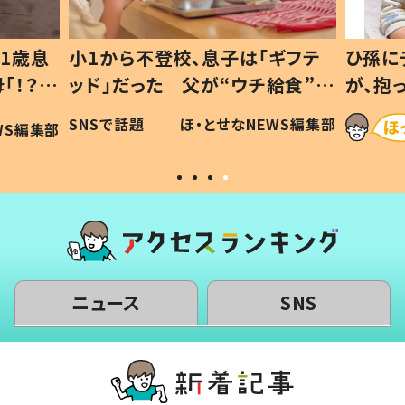
1歳息
小1から不登校、息子は「ギフテ
ひ孫に
「！？」
ッド」だった 父が“ウチ給食”を
が、抱
に「可愛
作り続ける理由とは #令和の親
「涙が
SNSで話題
ほ・とせなNEWS編集部
WS編集部
#令和の子
い」
ニュース
SNS