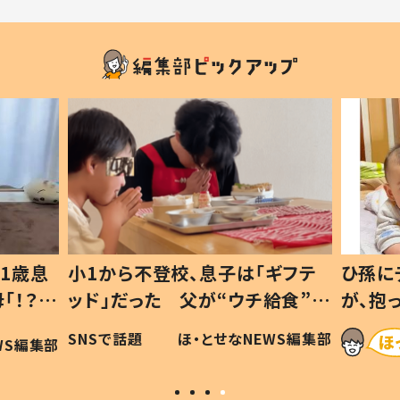
1歳息
小1から不登校、息子は「ギフテ
ひ孫に
「！？」
ッド」だった 父が“ウチ給食”を
が、抱
に「可愛
作り続ける理由とは #令和の親
「涙が
SNSで話題
ほ・とせなNEWS編集部
WS編集部
#令和の子
い」