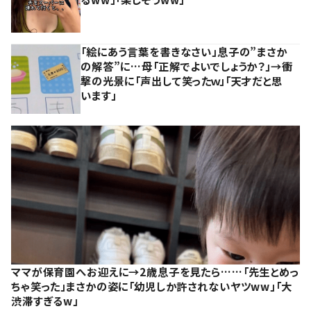
「絵にあう言葉を書きなさい」息子の”まさか
の解答”に…母「正解でよいでしょうか？」→衝
撃の光景に「声出して笑ったｗ」「天才だと思
います」
ママが保育園へお迎えに→2歳息子を見たら……「先生とめっ
ちゃ笑った」まさかの姿に「幼児しか許されないヤツww」「大
渋滞すぎるw」