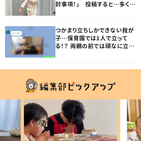
討事項！」 投稿すると…多くの
意見が寄せられる！
つかまり立ちしかできない我が
子…保育園では1人で立って
る！？ 両親の前では頑なに立た
ない1歳児が可愛すぎる…！