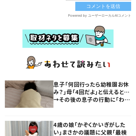
息子「何回行ったら幼稚園お休
み？」母「4回だよ」と伝えると…
→その後の息子の行動に「わか
るよその気持ち」「うちの子も！」
の声
4歳の娘「かぞくかいぎがした
い」まさかの議題に父親「最検