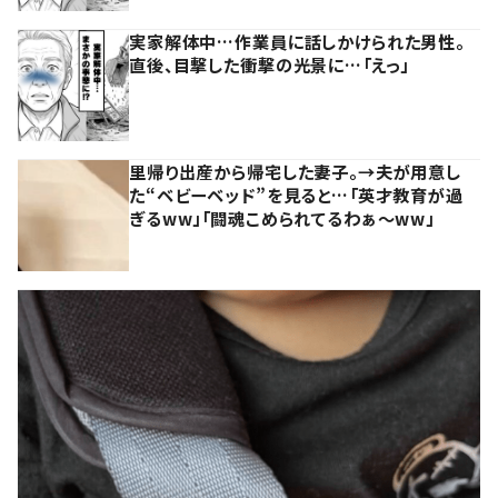
実家解体中…作業員に話しかけられた男性。
直後、目撃した衝撃の光景に…「えっ」
里帰り出産から帰宅した妻子。→夫が用意し
た“ベビーベッド”を見ると…「英才教育が過
ぎるww」「闘魂こめられてるわぁ～ww」