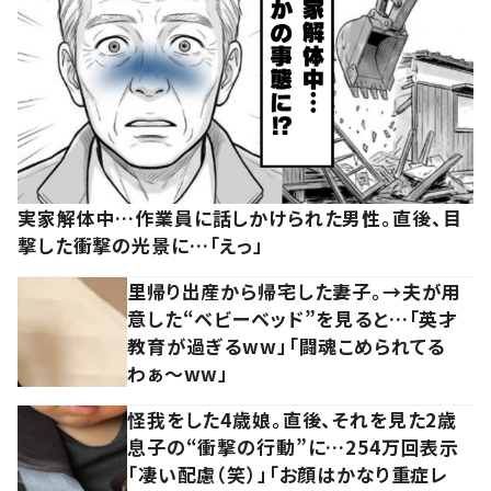
実家解体中…作業員に話しかけられた男性。直後、目
撃した衝撃の光景に…「えっ」
里帰り出産から帰宅した妻子。→夫が用
意した“ベビーベッド”を見ると…「英才
教育が過ぎるww」「闘魂こめられてる
わぁ～ww」
怪我をした4歳娘。直後、それを見た2歳
息子の“衝撃の行動”に…254万回表示
「凄い配慮（笑）」「お顔はかなり重症レ