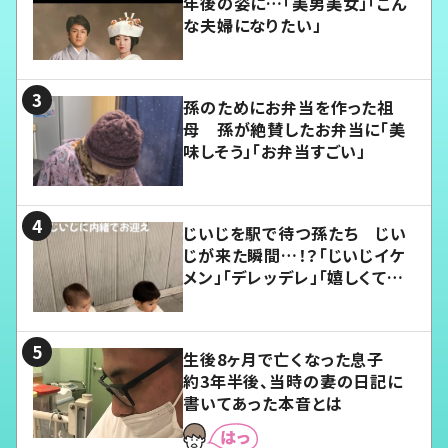
年後の姿に…「美男美女」「こん
な夫婦になりたい」
孫のためにお弁当を作った祖
母 孫が絶賛したお弁当に「美
味しそう」「お弁当すごい」
じいじを駅で待つ孫たち じい
じが来た瞬間…！？「じいじイケ
メン」「デレッデレ」「嬉しくて可
愛くてたまらない」「幸せになれ
る」
生後8ヶ月で亡くなった息子
約3年半後、当時の妻の日記に
書いてあった本音とは