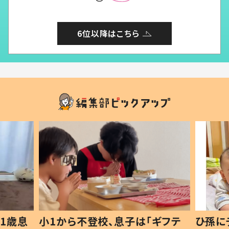
6位以降はこちら
1歳息
小1から不登校、息子は「ギフテ
ひ孫に