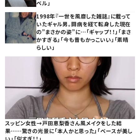
ベル」
1998年『一世を風靡した雑誌』に載って
いたギャル男。闘病を経て転身した現在
の”まさかの姿”に…「ギャップ！！」「まさ
かすぎる」「今も昔もかっこいい」「素晴
らしい」
スッピン女性→戸田恵梨香さん風メイクをした結
果……驚きの光景に「本人かと思った」「ベースが美し
い」「似すぎ！！」