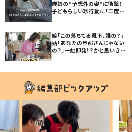
歳娘の”予想外の姿”に衝撃！
子どもらしい珍行動に「二度見
しました」「何でこうなった」の
声
嫁「この落ちてる靴下、誰の？」
姑「あなたの旦那さんじゃない
の？」一触即発！？かと思いき
や…持ち主が判明し「声だして
大爆笑しちゃった」