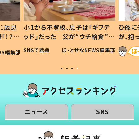
1歳息
小1から不登校、息子は「ギフテ
ひ孫に
「！？」
ッド」だった 父が“ウチ給食”を
が、抱
に「可愛
作り続ける理由とは #令和の親
「涙が
SNSで話題
ほ・とせなNEWS編集部
WS編集部
#令和の子
い」
ニュース
SNS