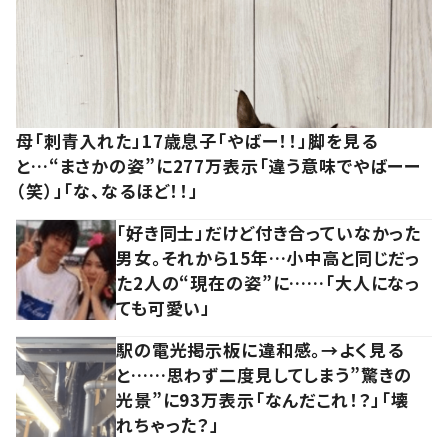
母「刺青入れた」17歳息子「やばー！！」脚を見る
と…“まさかの姿”に277万表示「違う意味でやばーー
（笑）」「な、なるほど！！」
「好き同士」だけど付き合っていなかった
男女。それから15年…小中高と同じだっ
た2人の“現在の姿”に……「大人になっ
ても可愛い」
駅の電光掲示板に違和感。→よく見る
と……思わず二度見してしまう”驚きの
光景”に93万表示「なんだこれ！？」「壊
れちゃった？」