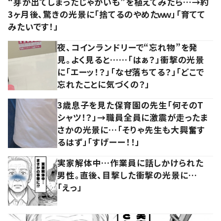
“芽が出てしまったじゃがいも”を植えてみたら…→約
3ヶ月後、驚きの光景に「捨てるのやめたｗｗ」「育てて
みたいです！」
夜、コインランドリーで“忘れ物”を発
見。よく見ると……「はぁ？」衝撃の光景
に「エーッ！？」「なぜ落ちてる？」「どこで
忘れたことに気づくの？」
3歳息子を見た保育園の先生「何そのT
シャツ！？」→職員全員に激震が走ったま
さかの光景に…「そりゃ先生も大興奮す
るはず」「すげーー！！」
実家解体中…作業員に話しかけられた
男性。直後、目撃した衝撃の光景に…
「えっ」