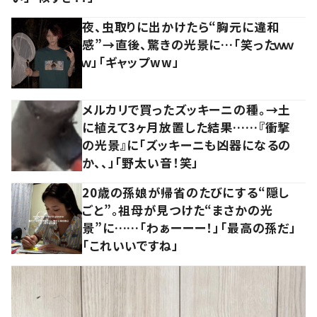
夜、虫取りに出かけたら“胸元に違和
感”→直後、驚きの光景に…「笑ったｗｗ
ｗ」「ギャップww」
メルカリで買ったズッキーニの種。→土
に植えて3ヶ月放置した結果……『衝撃
の光景』に「ズッキーニも凶器になるの
か、、」「野太い音！笑」
20歳の孫娘が帰省のたびにする“隠し
ごと”。祖母が見つけた“まさかの光
景”に……「わぁーーー！」「最高の孫だ」
「これいいですね」