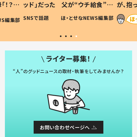
「！？」
ッド」だった 父が“ウチ給食”を
が、抱
に「可愛
作り続ける理由とは #令和の親
「涙が
SNSで話題
ほ・とせなNEWS編集部
WS編集部
#令和の子
い」
ライター募集！
“人”のグッドニュースの取材・執筆をしてみませんか？
お問い合わせページへ