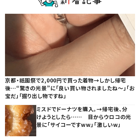
京都・祇園祭で2,000円で買った着物→しかし帰宅
後…“驚きの光景”に「良い買い物されましたね～」「お
宝だ」「掘り出し物ですね」
ミスドでドーナツを購入。→帰宅後、分
けようとしたら…… 目からウロコの光
景に「サイコーですww」「激しいw」