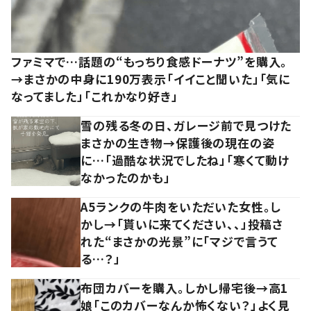
ファミマで…話題の“もっちり食感ドーナツ”を購入。
→まさかの中身に190万表示「イイこと聞いた」「気に
なってました」「これかなり好き」
雪の残る冬の日、ガレージ前で見つけた
まさかの生き物→保護後の現在の姿
に…「過酷な状況でしたね」「寒くて動け
なかったのかも」
A5ランクの牛肉をいただいた女性。し
かし→「貰いに来てください、、」投稿さ
れた“まさかの光景”に「マジで言うて
る…？」
布団カバーを購入。しかし帰宅後→高1
娘「このカバーなんか怖くない？」よく見