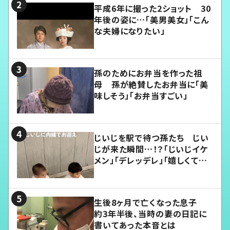
平成6年に撮った2ショット 30
年後の姿に…「美男美女」「こん
な夫婦になりたい」
孫のためにお弁当を作った祖
母 孫が絶賛したお弁当に「美
味しそう」「お弁当すごい」
じいじを駅で待つ孫たち じい
じが来た瞬間…！？「じいじイケ
メン」「デレッデレ」「嬉しくて可
愛くてたまらない」「幸せになれ
る」
生後8ヶ月で亡くなった息子
約3年半後、当時の妻の日記に
書いてあった本音とは