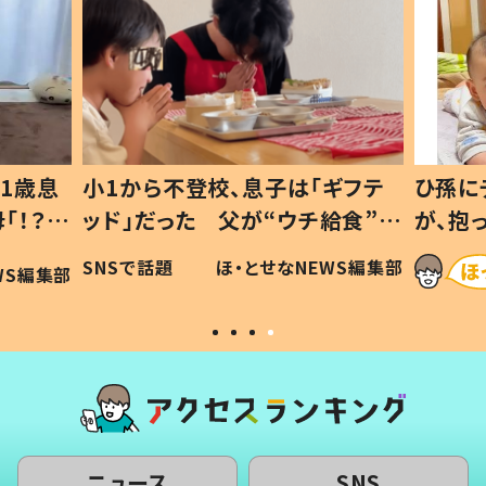
1歳息
小1から不登校、息子は「ギフテ
ひ孫に
「！？」
ッド」だった 父が“ウチ給食”を
が、抱
に「可愛
作り続ける理由とは #令和の親
「涙が
SNSで話題
ほ・とせなNEWS編集部
WS編集部
#令和の子
い」
ニュース
SNS