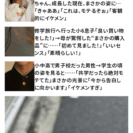
ちゃん。成長した現在、まさかの姿に…
「きゃああ」「これは、モテるぞぉ」「客観
的にイケメン」
修学旅行へ行った小6息子「良い買い物
をした！」→母が驚愕した“まさかの購入
品”に……「初めて見ました！」「いいセ
ンス」「素晴らしい！」
小中高で男子校だった男性→学生の頃
の姿を見ると……「共学だったら絶対モ
テてた」まさかの光景に「今から告白し
に向かいます」「イケメンすぎ」