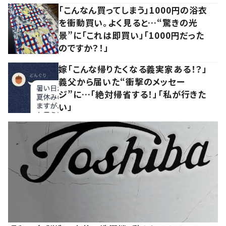
「こんなん買ってしまう」1000円の浴衣
を衝動買い。よく見ると…“驚きの光
景”に「これは即買い」「1000円だった
のですか？！」
嫁「こんな帰りたくなる義実家ある！？」
義父から届いた“衝撃のメッセー
ジ”に…「絶対帰省する！」「私が行きた
い」