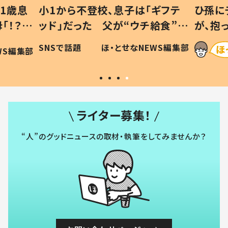
1歳息
小1から不登校、息子は「ギフテ
ひ孫に
「！？」
ッド」だった 父が“ウチ給食”を
が、抱
に「可愛
作り続ける理由とは #令和の親
「涙が
SNSで話題
ほ・とせなNEWS編集部
WS編集部
#令和の子
い」
ライター募集！
“人”のグッドニュースの取材・執筆をしてみませんか？