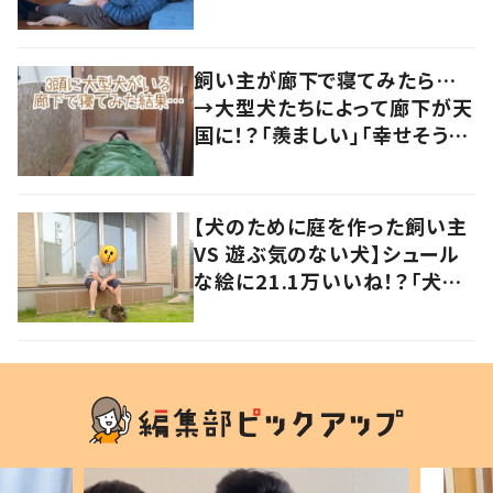
声
飼い主が廊下で寝てみたら…
→大型犬たちによって廊下が天
国に！？「羨ましい」「幸せそう」
の声
【犬のために庭を作った飼い主
VS 遊ぶ気のない犬】シュール
な絵に21.1万いいね！？「犬の
強い意志を感じる」