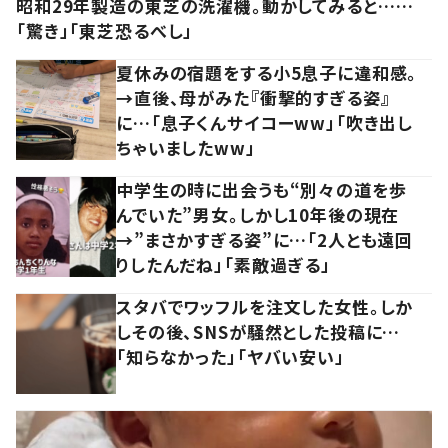
昭和29年製造の東芝の洗濯機。動かしてみると……
「驚き」「東芝恐るべし」
夏休みの宿題をする小5息子に違和感。
→直後、母がみた『衝撃的すぎる姿』
に…「息子くんサイコーww」「吹き出し
ちゃいましたww」
中学生の時に出会うも“別々の道を歩
んでいた”男女。しかし10年後の現在
→”まさかすぎる姿”に…「2人とも遠回
りしたんだね」「素敵過ぎる」
スタバでワッフルを注文した女性。しか
しその後、SNSが騒然とした投稿に…
「知らなかった」「ヤバい安い」